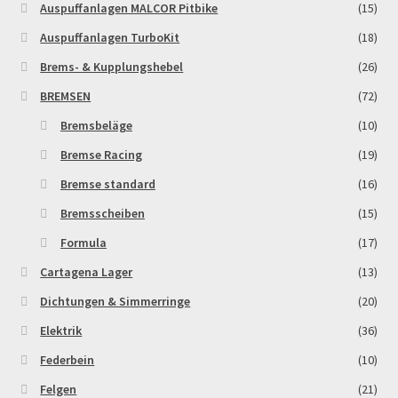
Auspuffanlagen MALCOR Pitbike
(15)
MALCOR PITCROSS / DIRTBIKE
Auspuffanlagen TurboKit
(18)
Brems- & Kupplungshebel
(26)
Mein Konto
BREMSEN
(72)
Bremsbeläge
(10)
Member Directory
Bremse Racing
(19)
MERCHANDISE
Bremse standard
(16)
Bremsscheiben
(15)
My Account
Formula
(17)
My Account
Cartagena Lager
(13)
Dichtungen & Simmerringe
(20)
My Profile
Elektrik
(36)
Federbein
(10)
Newsletter
Felgen
(21)