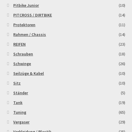
Pitbike Junior
(10)
Zahlungsarten
PITCROSS / DIRTBIKE
(14)
Protektoren
(11)
Rahmen / Chassis
(14)
REIFEN
(23)
Schrauben
(18)
Schwinge
(26)
Seilzüge & Kabel
(10)
Sitz
(10)
Ständer
(5)
Tank
(19)
Tuning
(65)
Vergaser
(29)
Verkleidung / Plastik
(25)