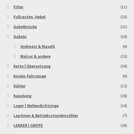
Order Confirmation
Filter
(11)
Fußrasten, Hebel
(25)
Order Failed
Gabelbrücke
(21)
Gabeln
(29)
Pitbike Junior
Andreani & Maselli
(6)
Pitbike-Training
Malcor & andere
(23)
Kette | Übersetzung
(39)
Pitbikestrecken in Spanien – eine Rundreise und die
TOPstrecken
Kinder-Fahrzeuge
(6)
Kühler
(12)
POLITICA DE COOKIES
Kupplung
(26)
Lager | Wellendichtringe
(24)
Registration
Laptimer & Betriebsstundenzähler
(7)
Rennserien-Veranstalter
LENKER | GRIFFE
(26)