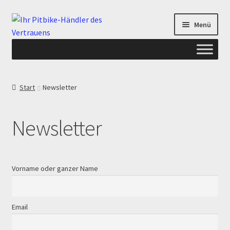
Zur
Zum
Menü
Navigation
Inhalt
springen
springen
Start
Start
Newsletter
ANGEBOTE AB-PITBIKE
Newsletter
Checkout
Datenschutzerklärung
Vorname oder ganzer Name
Devolución
Email
Echtheit von Bewertungen