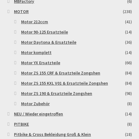
MBFactory
(6)
Reset Password
MOTOR
(238)
Motor 212ccm
(41)
Shop
Motor 90-125 Ersatzteile
(14)
Sign Up
Motor Daytona & Ersatzteile
(36)
Motor komplett
(14)
Support
Motor YX Ersatzteile
(66)
Términos y Condiciones Generales
Motor ZS 155 CRF & Ersatzteile Zongshen
(84)
Motor ZS 155 KXL V01 & Ersatzteile Zongshen
(84)
Versandarten
Motor ZS 190 & Ersatzteile Zongshen
(98)
Motor Zubehör
(8)
Warenkorb
NEU / Wieder eingetroffen
(14)
Widerrufsbelehrung & -formular
PITBIKE
(8)
Pitbike & Cross Bekleidung Groß & Klein
(18)
Zahlung & Versand