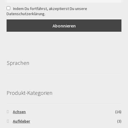
Ersatzteile Pitbike
Indem Du fortfährst, akzeptierst Du unsere
Datenschutzerklärung.
Formas de Pago (Bankverbindung)
Impressum
Info
Sprachen
INFOSEITE
Kasse
Produkt-Kategorien
Kontakt
Log In
Achsen
(16)
Aufkleber
(3)
MALCOR MTR PITBIKES