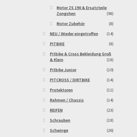
Motor ZS 190 & Ersatzteile
Zongshen
(98)
Motor Zubehör
(8)
NEU / Wieder eingetroffen
(14)
PITBIKE
(8)
Pitbike & Cross Bekleidung Groß
& Klein
(18)
Pitbike Junior
(10)
PITCROSS / DIRTBIKE
(14)
Protektoren
(11)
Rahmen / Chassis
(14)
REIFEN
(23)
Schrauben
(18)
Schwinge
(26)