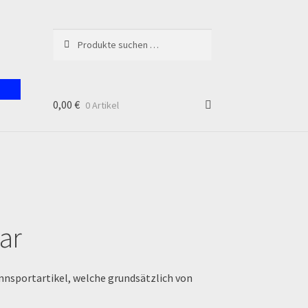
Suchen
Suchen
nach:
0,00
€
0 Artikel
unt
ar
nnsportartikel, welche grundsätzlich von
en