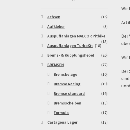
Wir 
Warenkorb
Widerrufsbelehrung & -formular
Achsen
(16)
Arti
Aufkleber
(3)
Der 
Auspuffanlagen MALCOR Pitbike
(15)
übe
Auspuffanlagen TurboKit
(18)
Brems- & Kupplungshebel
(26)
Wir 
BREMSEN
(72)
Der 
Bremsbeläge
(10)
sind
Bremse Racing
(19)
unnö
Bremse standard
(16)
Bremsscheiben
(15)
Formula
(17)
Cartagena Lager
(13)