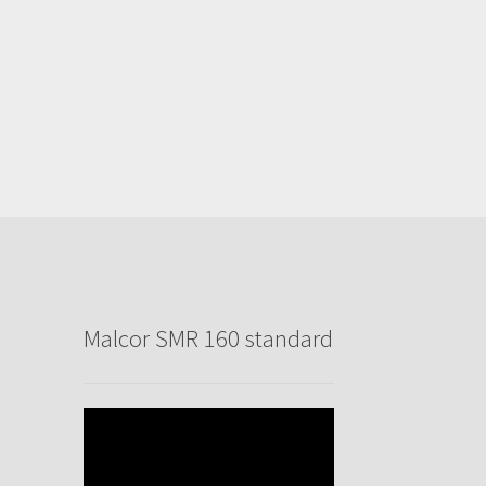
Malcor SMR 160 standard
Video-
Player