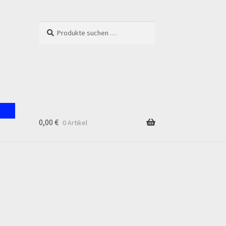
Suchen
Suchen
nach:
0,00
€
0 Artikel
unt