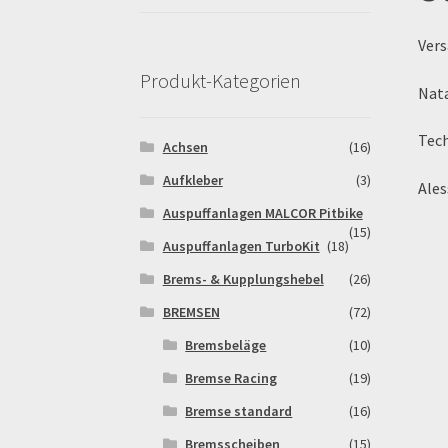
Pitbikestrecken in Spanien – eine Rundreise
Vers
Rennserien-Veranstalter
Reset Password
Sh
Produkt-Kategorien
Nata
Warenkorb
Widerrufsbelehrung & -formular
Tech
Achsen
(16)
Aufkleber
(3)
Ales
Auspuffanlagen MALCOR Pitbike
(15)
Auspuffanlagen TurboKit
(18)
Brems- & Kupplungshebel
(26)
BREMSEN
(72)
Bremsbeläge
(10)
Bremse Racing
(19)
Bremse standard
(16)
Bremsscheiben
(15)