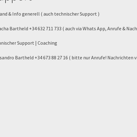
 und die TOPstrecken
POLITICA DE COOKIES
Registration
and & Info generell ( auch technischer Support )
op
Sign Up
Support
Términos y Condiciones Generales
Versandart
cha Bartheld +34 632 711 733 ( auch via Whats App, Anrufe & Nach
Zahlung & Versand
Zahlungsarten
nischer Support | Coaching
sandro Bartheld +34 673 88 27 16 ( bitte nur Anrufe! Nachrichten 