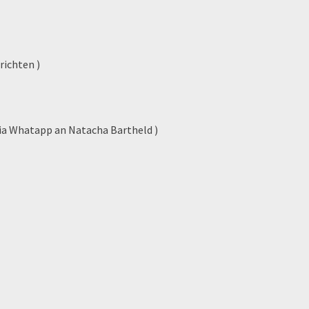
en
richten )
via Whatapp an Natacha Bartheld )