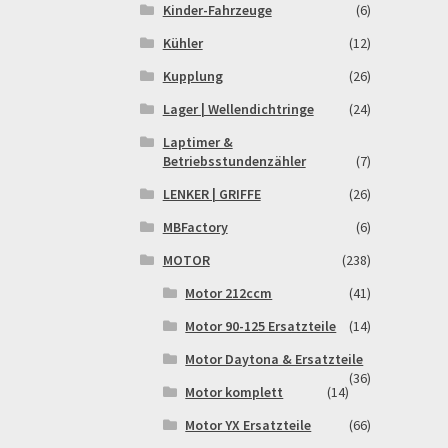
Kinder-Fahrzeuge
(6)
Kühler
(12)
Kupplung
(26)
Lager | Wellendichtringe
(24)
Laptimer &
Betriebsstundenzähler
(7)
LENKER | GRIFFE
(26)
MBFactory
(6)
MOTOR
(238)
Motor 212ccm
(41)
Motor 90-125 Ersatzteile
(14)
Motor Daytona & Ersatzteile
(36)
Motor komplett
(14)
Motor YX Ersatzteile
(66)