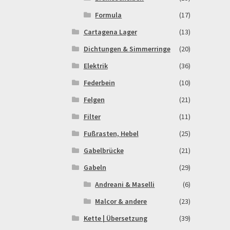
Formula
(17)
Cartagena Lager
(13)
Dichtungen & Simmerringe
(20)
Elektrik
(36)
Federbein
(10)
Felgen
(21)
Filter
(11)
Fußrasten, Hebel
(25)
Gabelbrücke
(21)
Gabeln
(29)
Andreani & Maselli
(6)
Malcor & andere
(23)
Kette | Übersetzung
(39)