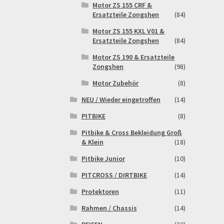
Motor ZS 155 CRF &
Ersatzteile Zongshen
(84)
Motor ZS 155 KXL V01 &
Ersatzteile Zongshen
(84)
Motor ZS 190 & Ersatzteile
Zongshen
(98)
Motor Zubehör
(8)
NEU / Wieder eingetroffen
(14)
PITBIKE
(8)
Pitbike & Cross Bekleidung Groß
& Klein
(18)
Pitbike Junior
(10)
PITCROSS / DIRTBIKE
(14)
Protektoren
(11)
Rahmen / Chassis
(14)