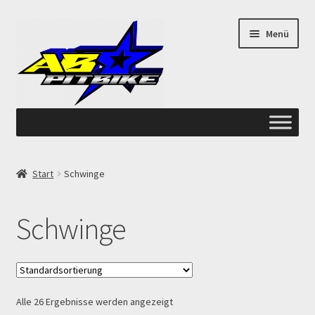
Zur
Zum
Menü
Navigation
Inhalt
springen
springen
Start
Start
Schwinge
ANGEBOTE AB-PITBIKE
Schwinge
Checkout
Datenschutzerklärung
Alle 26 Ergebnisse werden angezeigt
Devolución