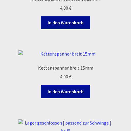
Optionen
4,80
€
können
auf
In den Warenkorb
der
Produktseite
gewählt
werden
Kettenspanner breit 15mm
4,90
€
In den Warenkorb