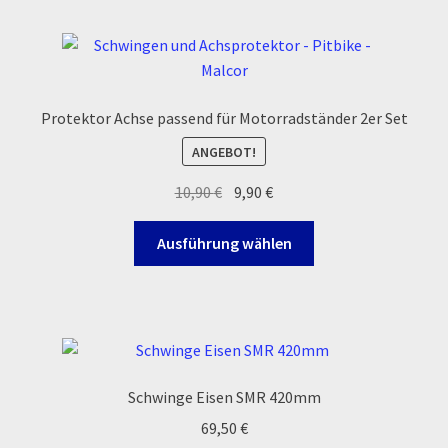
Protektor Achse passend für Motorradständer 2er Set
ANGEBOT!
Ursprünglicher
Aktueller
10,90
€
9,90
€
Preis
Preis
Dieses
war:
ist:
Ausführung wählen
Produkt
10,90 €
9,90 €.
weist
mehrere
Varianten
auf.
Die
Schwinge Eisen SMR 420mm
Optionen
69,50
€
können