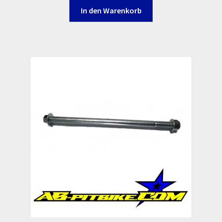
Log In
In den Warenkorb
MALCOR MTR PITBIKES
MALCOR PITCROSS / DIRTBIKE
Mein Konto
Member Directory
MERCHANDISE
My Account
My Account
My Profile