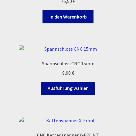
76,50
€
In den Warenkorb
Spannschloss CNC 15mm
9,90
€
Dieses
Ausführung wählen
Produkt
weist
mehrere
Varianten
auf.
Die
CNC Kettenspanner X-FRONT