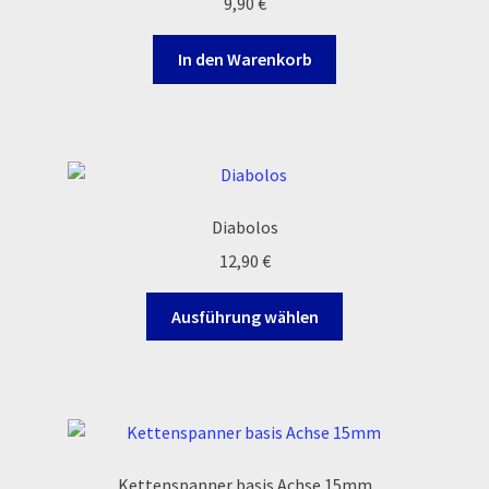
9,90
€
können
auf
In den Warenkorb
der
Produktseite
gewählt
werden
Diabolos
12,90
€
Dieses
Ausführung wählen
Produkt
weist
mehrere
Varianten
auf.
Die
Kettenspanner basis Achse 15mm