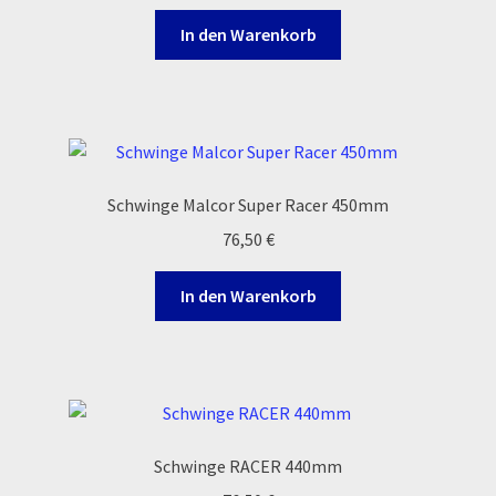
auf
In den Warenkorb
der
Produktseite
gewählt
werden
Schwinge Malcor Super Racer 450mm
76,50
€
In den Warenkorb
Schwinge RACER 440mm