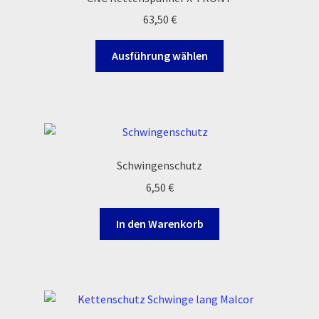
Optionen
63,50
€
können
auf
Dieses
Ausführung wählen
der
Produkt
Produktseite
weist
gewählt
mehrere
werden
Varianten
auf.
Die
Schwingenschutz
Optionen
6,50
€
können
auf
In den Warenkorb
der
Produktseite
gewählt
werden