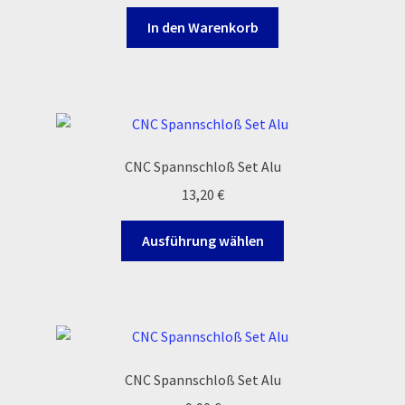
In den Warenkorb
CNC Spannschloß Set Alu
13,20
€
Dieses
Ausführung wählen
Produkt
weist
mehrere
Varianten
auf.
Die
CNC Spannschloß Set Alu
Optionen