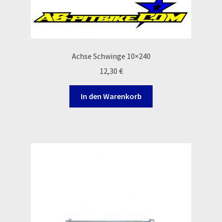
Rennserien-Veranstalter
Reset Password
Achse Schwinge 10×240
12,30
€
Shop
In den Warenkorb
Sign Up
Support
Términos y Condiciones Generales
Versandarten
Warenkorb