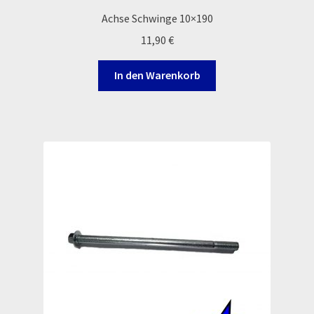
Achse Schwinge 10×190
Newsletter
11,90
€
Order Confirmation
In den Warenkorb
Order Failed
Pitbike Junior
Pitbike-Training
Pitbikestrecken in Spanien – eine Rundreise und die
TOPstrecken
POLITICA DE COOKIES
Registration