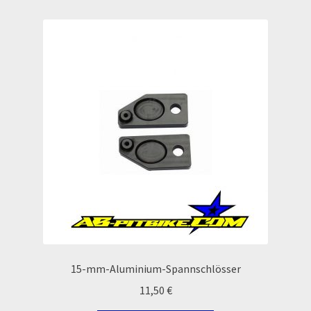
Echtheit von Bewertungen
Ersatzteile Pitbike
Formas de Pago (Bankverbindung)
Impressum
Info
INFOSEITE
Kasse
15-mm-Aluminium-Spannschlösser
Kontakt
11,50
€