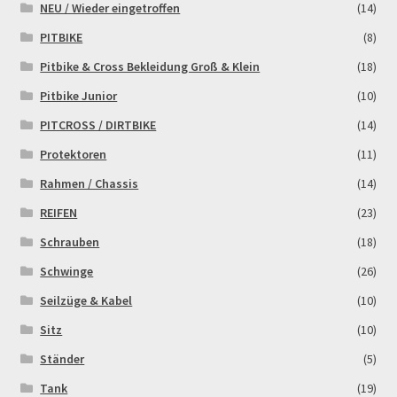
NEU / Wieder eingetroffen
(14)
PITBIKE
(8)
Zahlungsarten
Pitbike & Cross Bekleidung Groß & Klein
(18)
Pitbike Junior
(10)
PITCROSS / DIRTBIKE
(14)
Protektoren
(11)
Rahmen / Chassis
(14)
REIFEN
(23)
Schrauben
(18)
Schwinge
(26)
Seilzüge & Kabel
(10)
Sitz
(10)
Ständer
(5)
Tank
(19)