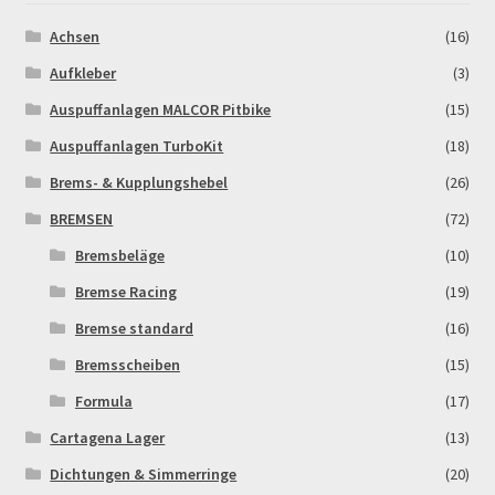
Achsen
(16)
MALCOR PITCROSS / DIRTBIKE
Aufkleber
(3)
Mein Konto
Auspuffanlagen MALCOR Pitbike
(15)
Auspuffanlagen TurboKit
(18)
Member Directory
Brems- & Kupplungshebel
(26)
BREMSEN
(72)
MERCHANDISE
Bremsbeläge
(10)
My Account
Bremse Racing
(19)
Bremse standard
(16)
My Account
Bremsscheiben
(15)
My Profile
Formula
(17)
Cartagena Lager
(13)
Newsletter
Dichtungen & Simmerringe
(20)