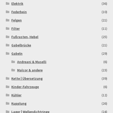
Elektrik
(36)
Order Confirmation
Federbein
(10)
Order Failed
Felgen
(21)
Filter
(11)
Pitbike Junior
Fußrasten, Hebel
(25)
Pitbike-Training
Gabelbrücke
(21)
Gabeln
(29)
Pitbikestrecken in Spanien – eine Rundreise und die
Andreani & Maselli
(6)
TOPstrecken
Malcor & andere
(23)
POLITICA DE COOKIES
Kette | Übersetzung
(39)
Kinder-Fahrzeuge
(6)
Registration
Kühler
(12)
Kupplung
(26)
Rennserien-Veranstalter
Lager | Wellendichtringe
(24)