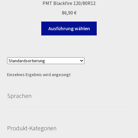
PMT Blackfire 120/80R12
Ersatzteile Pitbike
86,90
€
Formas de Pago (Bankverbindung)
Dieses
Ausführung wählen
Produkt
Impressum
weist
mehrere
Info
Varianten
auf.
INFOSEITE
Die
Einzelnes Ergebnis wird angezeigt
Optionen
Kasse
können
auf
Sprachen
Kontakt
der
Produktseite
gewählt
Log In
werden
Produkt-Kategorien
MALCOR MTR PITBIKES