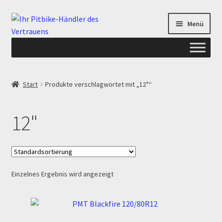
Zur
Zum
Menü
Navigation
Inhalt
springen
springen
Start
Start
Produkte verschlagwortet mit „12"“
ANGEBOTE AB-PITBIKE
12"
Checkout
Datenschutzerklärung
Einzelnes Ergebnis wird angezeigt
Devolución
Echtheit von Bewertungen