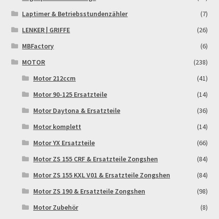
Reset Password
Laptimer & Betriebsstundenzähler
(7)
LENKER | GRIFFE
(26)
Shop
MBFactory
(6)
Sign Up
MOTOR
(238)
Motor 212ccm
(41)
Support
Motor 90-125 Ersatzteile
(14)
Motor Daytona & Ersatzteile
(36)
Términos y Condiciones Generales
Motor komplett
(14)
Versandarten
Motor YX Ersatzteile
(66)
Motor ZS 155 CRF & Ersatzteile Zongshen
(84)
Warenkorb
Motor ZS 155 KXL V01 & Ersatzteile Zongshen
(84)
Widerrufsbelehrung & -formular
Motor ZS 190 & Ersatzteile Zongshen
(98)
Motor Zubehör
(8)
Zahlung & Versand