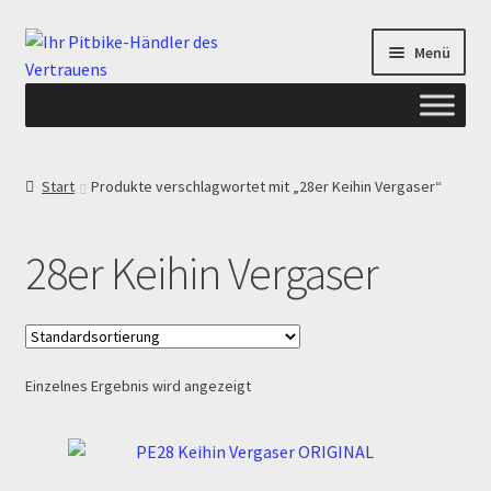
Zur
Zum
Menü
Navigation
Inhalt
springen
springen
Start
Start
Produkte verschlagwortet mit „28er Keihin Vergaser“
ANGEBOTE AB-PITBIKE
28er Keihin Vergaser
Checkout
Datenschutzerklärung
Einzelnes Ergebnis wird angezeigt
Devolución
Echtheit von Bewertungen