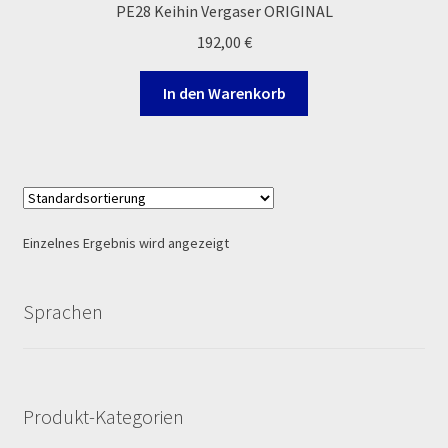
PE28 Keihin Vergaser ORIGINAL
Ersatzteile Pitbike
192,00
€
Formas de Pago (Bankverbindung)
In den Warenkorb
Impressum
Info
INFOSEITE
Einzelnes Ergebnis wird angezeigt
Kasse
Sprachen
Kontakt
Log In
Produkt-Kategorien
MALCOR MTR PITBIKES