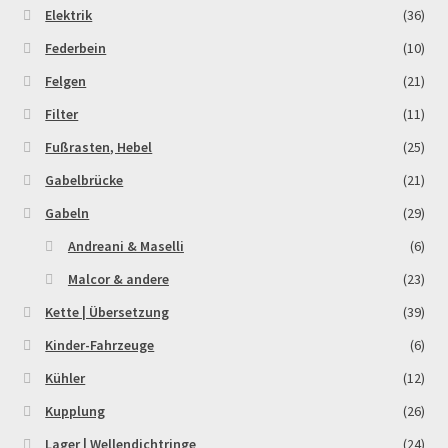
Elektrik
(36)
Order Confirmation
Federbein
(10)
Order Failed
Felgen
(21)
Filter
(11)
Pitbike Junior
Fußrasten, Hebel
(25)
Pitbike-Training
Gabelbrücke
(21)
Gabeln
(29)
Pitbikestrecken in Spanien – eine Rundreise und die
Andreani & Maselli
(6)
TOPstrecken
Malcor & andere
(23)
POLITICA DE COOKIES
Kette | Übersetzung
(39)
Kinder-Fahrzeuge
(6)
Registration
Kühler
(12)
Kupplung
(26)
Rennserien-Veranstalter
Lager | Wellendichtringe
(24)