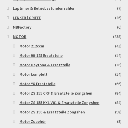
Reset Password
Laptimer & Betriebsstundenzähler
(7)
LENKER | GRIFFE
(26)
Shop
MBFactory
(6)
Sign Up
MOTOR
(238)
Motor 212ccm
(41)
Support
Motor 90-125 Ersatzteile
(14)
Motor Daytona & Ersatzteile
(36)
Términos y Condiciones Generales
Motor komplett
(14)
Versandarten
Motor YX Ersatzteile
(66)
Motor ZS 155 CRF & Ersatzteile Zongshen
(84)
Warenkorb
Motor ZS 155 KXL V01 & Ersatzteile Zongshen
(84)
Widerrufsbelehrung & -formular
Motor ZS 190 & Ersatzteile Zongshen
(98)
Motor Zubehör
(8)
Zahlung & Versand