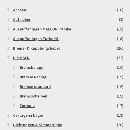
Achsen
(16)
MALCOR PITCROSS / DIRTBIKE
Aufkleber
(3)
Mein Konto
Auspuffanlagen MALCOR Pitbike
(15)
Auspuffanlagen TurboKit
(18)
Member Directory
Brems- & Kupplungshebel
(26)
MERCHANDISE
BREMSEN
(72)
Bremsbeläge
(10)
My Account
Bremse Racing
(19)
Bremse standard
(16)
My Account
Bremsscheiben
(15)
My Profile
Formula
(17)
Cartagena Lager
(13)
Newsletter
Dichtungen & Simmerringe
(20)