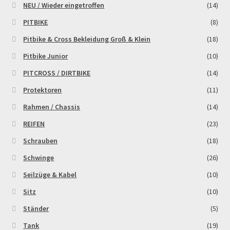
NEU / Wieder eingetroffen
(14)
PITBIKE
(8)
Zahlungsarten
Pitbike & Cross Bekleidung Groß & Klein
(18)
Pitbike Junior
(10)
PITCROSS / DIRTBIKE
(14)
Protektoren
(11)
Rahmen / Chassis
(14)
REIFEN
(23)
Schrauben
(18)
Schwinge
(26)
Seilzüge & Kabel
(10)
Sitz
(10)
Ständer
(5)
Tank
(19)