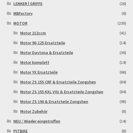
LENKER | GRIFFE
(26)
Widerrufsbelehrung & -formular
MBFactory
(6)
Zahlung & Versand
MOTOR
(238)
Motor 212ccm
(41)
Zahlungsarten
Motor 90-125 Ersatzteile
(14)
Motor Daytona & Ersatzteile
(36)
Motor komplett
(14)
Motor YX Ersatzteile
(66)
Motor ZS 155 CRF & Ersatzteile Zongshen
(84)
Motor ZS 155 KXL V01 & Ersatzteile Zongshen
(84)
Motor ZS 190 & Ersatzteile Zongshen
(98)
Motor Zubehör
(8)
NEU / Wieder eingetroffen
(14)
PITBIKE
(8)