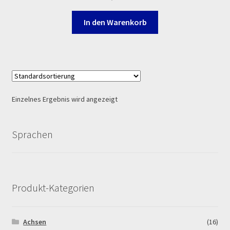
Log In
In den Warenkorb
MALCOR MTR PITBIKES
MALCOR PITCROSS / DIRTBIKE
Mein Konto
Einzelnes Ergebnis wird angezeigt
Member Directory
Sprachen
MERCHANDISE
My Account
Produkt-Kategorien
My Account
Achsen
(16)
My Profile