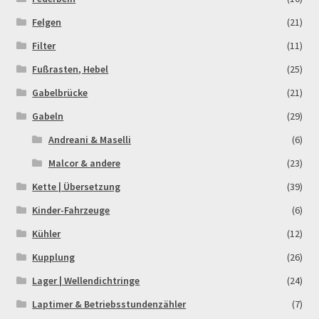
Felgen
(21)
Rennserien-Veranstalter
Filter
(11)
Reset Password
Fußrasten, Hebel
(25)
Gabelbrücke
(21)
Shop
Gabeln
(29)
Andreani & Maselli
(6)
Sign Up
Malcor & andere
(23)
Support
Kette | Übersetzung
(39)
Kinder-Fahrzeuge
(6)
Términos y Condiciones Generales
Kühler
(12)
Versandarten
Kupplung
(26)
Lager | Wellendichtringe
(24)
Warenkorb
Laptimer & Betriebsstundenzähler
(7)