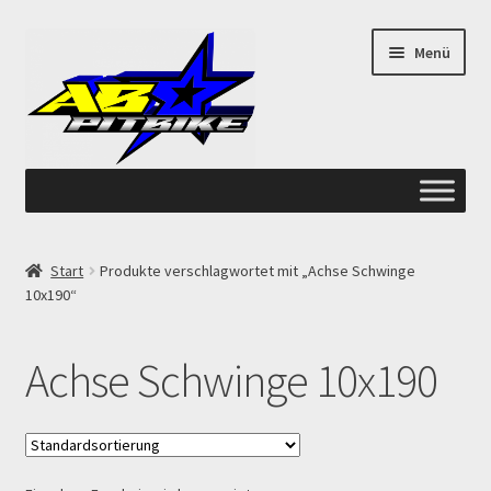
Zur
Zum
Menü
Navigation
Inhalt
springen
springen
Start
Start
Produkte verschlagwortet mit „Achse Schwinge
10x190“
ANGEBOTE AB-PITBIKE
Checkout
Achse Schwinge 10x190
Datenschutzerklärung
Devolución