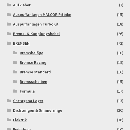
Aufkleber
(3)
Newsletter
Auspuffanlagen MALCOR Pitbike
(15)
Auspuffanlagen TurboKit
(18)
Order Confirmation
Brems- & Kupplungshebel
(26)
Order Failed
BREMSEN
(72)
Bremsbeläge
(10)
Pitbike Junior
Bremse Racing
(19)
Bremse standard
(16)
Pitbike-Training
Bremsscheiben
(15)
Pitbikestrecken in Spanien – eine Rundreise und die
Formula
(17)
TOPstrecken
Cartagena Lager
(13)
Dichtungen & Simmerringe
(20)
POLITICA DE COOKIES
Elektrik
(36)
Registration
Federbein
(10)