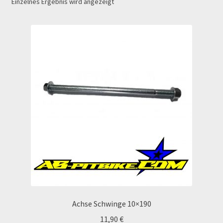
Einzelnes Ergebnis wird angezeigt
Echtheit von Bewertungen
Ersatzteile Pitbike
Formas de Pago (Bankverbindung)
Impressum
Info
INFOSEITE
Kasse
Kontakt
Achse Schwinge 10×190
11,90
€