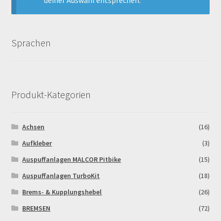
Echtheit von Bewertungen
Sprachen
Ersatzteile Pitbike
Formas de Pago (Bankverbindung)
Produkt-Kategorien
Impressum
Info
Achsen
(16)
Aufkleber
(3)
INFOSEITE
Auspuffanlagen MALCOR Pitbike
(15)
Kasse
Auspuffanlagen TurboKit
(18)
Brems- & Kupplungshebel
(26)
Kontakt
BREMSEN
(72)