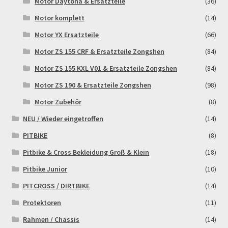
Motor Daytona & Ersatzteile
(36)
Motor komplett
(14)
Rennserien-Veranstalter
Motor YX Ersatzteile
(66)
Reset Password
Motor ZS 155 CRF & Ersatzteile Zongshen
(84)
Motor ZS 155 KXL V01 & Ersatzteile Zongshen
(84)
Shop
Motor ZS 190 & Ersatzteile Zongshen
(98)
Motor Zubehör
(8)
Sign Up
NEU / Wieder eingetroffen
(14)
Support
PITBIKE
(8)
Pitbike & Cross Bekleidung Groß & Klein
(18)
Términos y Condiciones Generales
Pitbike Junior
(10)
Versandarten
PITCROSS / DIRTBIKE
(14)
Protektoren
(11)
Warenkorb
Rahmen / Chassis
(14)