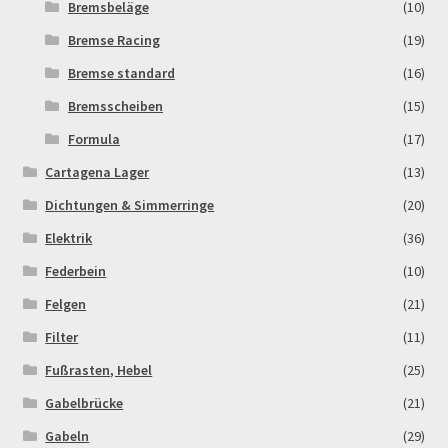
Bremsbeläge
(10)
Log In
Bremse Racing
(19)
MALCOR MTR PITBIKES
Bremse standard
(16)
Bremsscheiben
(15)
MALCOR PITCROSS / DIRTBIKE
Formula
(17)
Mein Konto
Cartagena Lager
(13)
Dichtungen & Simmerringe
(20)
Member Directory
Elektrik
(36)
Federbein
(10)
MERCHANDISE
Felgen
(21)
My Account
Filter
(11)
Fußrasten, Hebel
(25)
My Account
Gabelbrücke
(21)
My Profile
Gabeln
(29)