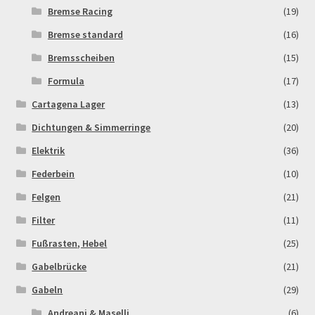
Bremse Racing
(19)
Newsletter
Bremse standard
(16)
Bremsscheiben
(15)
Order Confirmation
Formula
(17)
Order Failed
Cartagena Lager
(13)
Dichtungen & Simmerringe
(20)
Pitbike Junior
Elektrik
(36)
Federbein
(10)
Pitbike-Training
Felgen
(21)
Pitbikestrecken in Spanien – eine Rundreise und die
Filter
(11)
TOPstrecken
Fußrasten, Hebel
(25)
Gabelbrücke
(21)
POLITICA DE COOKIES
Gabeln
(29)
Registration
Andreani & Maselli
(6)