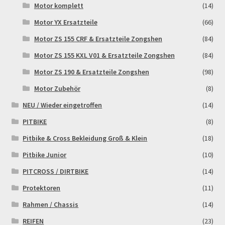
Motor komplett
(14)
Widerrufsbelehrung & -formular
Motor YX Ersatzteile
(66)
Zahlung & Versand
Motor ZS 155 CRF & Ersatzteile Zongshen
(84)
Motor ZS 155 KXL V01 & Ersatzteile Zongshen
(84)
Zahlungsarten
Motor ZS 190 & Ersatzteile Zongshen
(98)
Motor Zubehör
(8)
NEU / Wieder eingetroffen
(14)
PITBIKE
(8)
Pitbike & Cross Bekleidung Groß & Klein
(18)
Pitbike Junior
(10)
PITCROSS / DIRTBIKE
(14)
Protektoren
(11)
Rahmen / Chassis
(14)
REIFEN
(23)