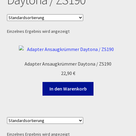
Echtheit von Bewertungen
Ersatzteile Pitbike
Einzelnes Ergebnis wird angezeigt
Formas de Pago (Bankverbindung)
Impressum
Adapter Ansaugkrümmer Daytona / ZS190
22,90
€
Info
In den Warenkorb
INFOSEITE
Kasse
Kontakt
Einzelnes Ergebnis wird angezeigt