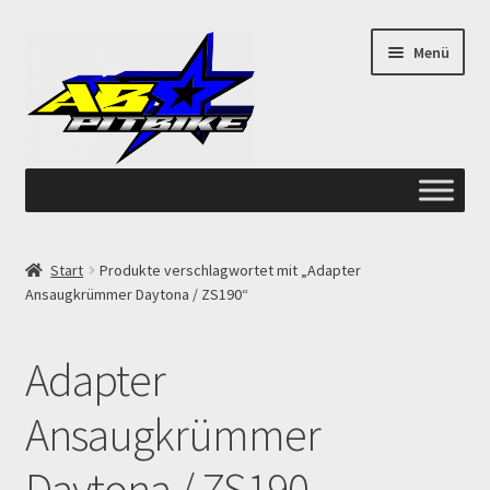
Zur
Zum
Menü
Navigation
Inhalt
springen
springen
Start
Start
Produkte verschlagwortet mit „Adapter
Ansaugkrümmer Daytona / ZS190“
ANGEBOTE AB-PITBIKE
Checkout
Adapter
Datenschutzerklärung
Ansaugkrümmer
Daytona / ZS190
Devolución