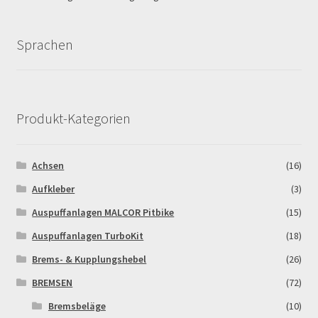
Log In
Sprachen
MALCOR MTR PITBIKES
MALCOR PITCROSS / DIRTBIKE
Produkt-Kategorien
Mein Konto
Member Directory
Achsen
(16)
Aufkleber
(3)
MERCHANDISE
Auspuffanlagen MALCOR Pitbike
(15)
My Account
Auspuffanlagen TurboKit
(18)
Brems- & Kupplungshebel
(26)
My Account
BREMSEN
(72)
Bremsbeläge
(10)
My Profile