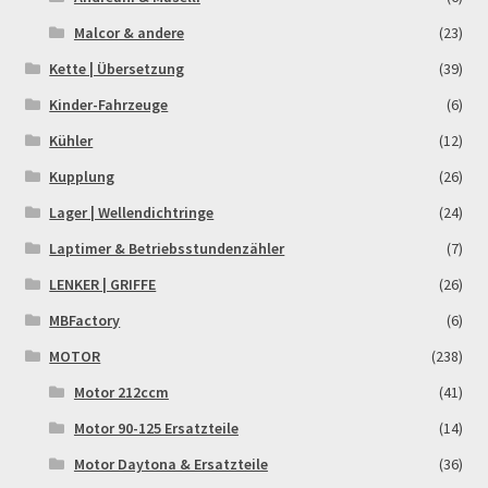
Malcor & andere
(23)
Rennserien-Veranstalter
Kette | Übersetzung
(39)
Reset Password
Kinder-Fahrzeuge
(6)
Kühler
(12)
Shop
Kupplung
(26)
Lager | Wellendichtringe
(24)
Sign Up
Laptimer & Betriebsstundenzähler
(7)
Support
LENKER | GRIFFE
(26)
MBFactory
(6)
Términos y Condiciones Generales
MOTOR
(238)
Versandarten
Motor 212ccm
(41)
Motor 90-125 Ersatzteile
(14)
Warenkorb
Motor Daytona & Ersatzteile
(36)