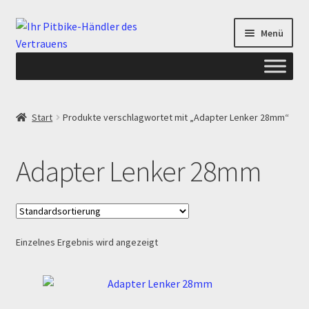
Zur
Zum
Menü
Navigation
Inhalt
springen
springen
Start
Start
Produkte verschlagwortet mit „Adapter Lenker 28mm“
ANGEBOTE AB-PITBIKE
Adapter Lenker 28mm
Checkout
Datenschutzerklärung
Einzelnes Ergebnis wird angezeigt
Devolución
Echtheit von Bewertungen