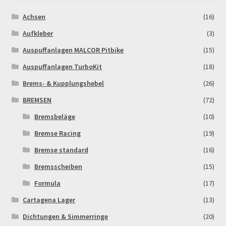
Achsen
(16)
MALCOR PITCROSS / DIRTBIKE
Aufkleber
(3)
Mein Konto
Auspuffanlagen MALCOR Pitbike
(15)
Auspuffanlagen TurboKit
(18)
Member Directory
Brems- & Kupplungshebel
(26)
BREMSEN
(72)
MERCHANDISE
Bremsbeläge
(10)
My Account
Bremse Racing
(19)
Bremse standard
(16)
My Account
Bremsscheiben
(15)
My Profile
Formula
(17)
Cartagena Lager
(13)
Newsletter
Dichtungen & Simmerringe
(20)