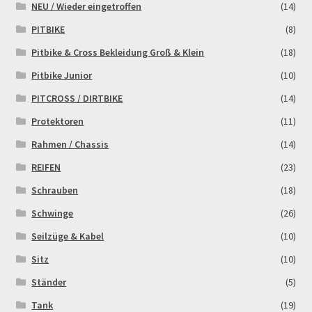
NEU / Wieder eingetroffen
(14)
PITBIKE
(8)
Zahlungsarten
Pitbike & Cross Bekleidung Groß & Klein
(18)
Pitbike Junior
(10)
PITCROSS / DIRTBIKE
(14)
Protektoren
(11)
Rahmen / Chassis
(14)
REIFEN
(23)
Schrauben
(18)
Schwinge
(26)
Seilzüge & Kabel
(10)
Sitz
(10)
Ständer
(5)
Tank
(19)