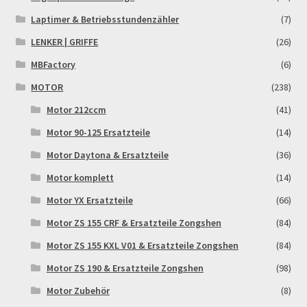
Reset Password
Laptimer & Betriebsstundenzähler
(7)
LENKER | GRIFFE
(26)
Shop
MBFactory
(6)
Sign Up
MOTOR
(238)
Motor 212ccm
(41)
Support
Motor 90-125 Ersatzteile
(14)
Motor Daytona & Ersatzteile
(36)
Términos y Condiciones Generales
Motor komplett
(14)
Versandarten
Motor YX Ersatzteile
(66)
Motor ZS 155 CRF & Ersatzteile Zongshen
(84)
Warenkorb
Motor ZS 155 KXL V01 & Ersatzteile Zongshen
(84)
Widerrufsbelehrung & -formular
Motor ZS 190 & Ersatzteile Zongshen
(98)
Motor Zubehör
(8)
Zahlung & Versand