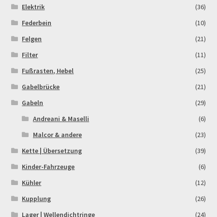
Elektrik
(36)
Order Confirmation
Federbein
(10)
Order Failed
Felgen
(21)
Filter
(11)
Pitbike Junior
Fußrasten, Hebel
(25)
Pitbike-Training
Gabelbrücke
(21)
Gabeln
(29)
Pitbikestrecken in Spanien – eine Rundreise und die
Andreani & Maselli
(6)
TOPstrecken
Malcor & andere
(23)
POLITICA DE COOKIES
Kette | Übersetzung
(39)
Kinder-Fahrzeuge
(6)
Registration
Kühler
(12)
Kupplung
(26)
Rennserien-Veranstalter
Lager | Wellendichtringe
(24)