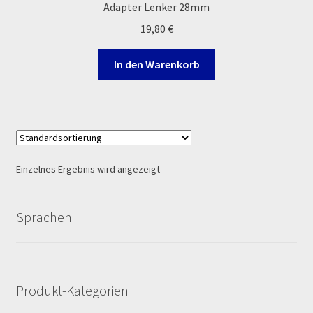
Adapter Lenker 28mm
Ersatzteile Pitbike
19,80
€
Formas de Pago (Bankverbindung)
In den Warenkorb
Impressum
Info
INFOSEITE
Einzelnes Ergebnis wird angezeigt
Kasse
Sprachen
Kontakt
Log In
Produkt-Kategorien
MALCOR MTR PITBIKES