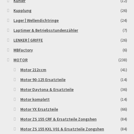
Kühler
(12)
Reset Password
Kupplung
(26)
Lager | Wellendichtringe
(24)
Shop
Laptimer & Betriebsstundenzähler
(7)
Sign Up
LENKER | GRIFFE
(26)
MBFactory
(6)
Support
MOTOR
(238)
Términos y Condiciones Generales
Motor 212ccm
(41)
Motor 90-125 Ersatzteile
(14)
Versandarten
Motor Daytona & Ersatzteile
(36)
Motor komplett
(14)
Warenkorb
Motor YX Ersatzteile
(66)
Widerrufsbelehrung & -formular
Motor ZS 155 CRF & Ersatzteile Zongshen
(84)
Motor ZS 155 KXL V01 & Ersatzteile Zongshen
(84)
Zahlung & Versand