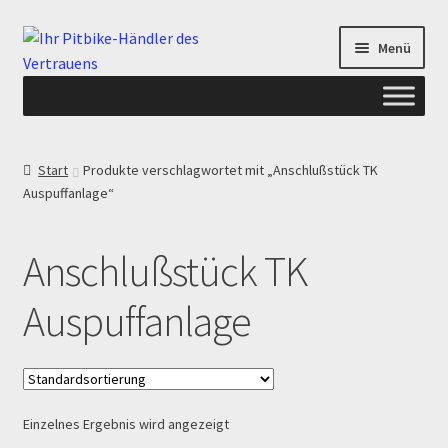
Zur
Zum
Menü
Navigation
Inhalt
springen
springen
Start
Start
Produkte verschlagwortet mit „Anschlußstück TK
Auspuffanlage“
ANGEBOTE AB-PITBIKE
Checkout
Anschlußstück TK
Datenschutzerklärung
Auspuffanlage
Devolución
Echtheit von Bewertungen
Einzelnes Ergebnis wird angezeigt