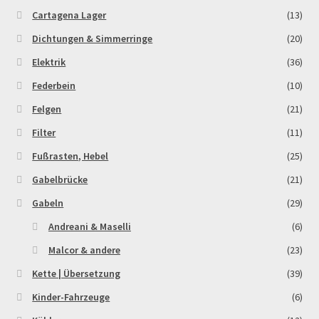
Order Confirmation
Cartagena Lager
(13)
Dichtungen & Simmerringe
(20)
Order Failed
Elektrik
(36)
Federbein
(10)
Pitbike Junior
Felgen
(21)
Pitbike-Training
Filter
(11)
Fußrasten, Hebel
(25)
Pitbikestrecken in Spanien – eine Rundreise und die
Gabelbrücke
(21)
TOPstrecken
Gabeln
(29)
POLITICA DE COOKIES
Andreani & Maselli
(6)
Malcor & andere
(23)
Registration
Kette | Übersetzung
(39)
Rennserien-Veranstalter
Kinder-Fahrzeuge
(6)