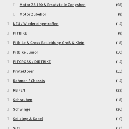
Motor ZS 190 & Ersatzteile Zongshen
(98)
Zahlungsarten
Motor Zubehör
(8)
NEU / Wieder eingetroffen
(14)
PITBIKE
(8)
Pitbike & Cross Bekleidung Groß & Klein
(18)
Pitbike Junior
(10)
PITCROSS / DIRTBIKE
(14)
Protektoren
(11)
Rahmen / Chassis
(14)
REIFEN
(23)
Schrauben
(18)
Schwinge
(26)
Seilzüge & Kabel
(10)
Sitz
(10)