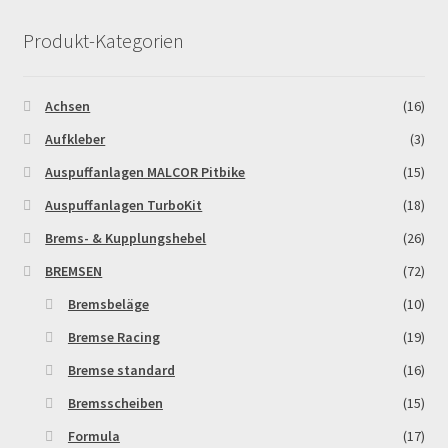
Produkt-Kategorien
MALCOR PITCROSS / DIRTBIKE
Mein Konto
Achsen
(16)
Aufkleber
(3)
Member Directory
Auspuffanlagen MALCOR Pitbike
(15)
MERCHANDISE
Auspuffanlagen TurboKit
(18)
Brems- & Kupplungshebel
(26)
My Account
BREMSEN
(72)
Bremsbeläge
(10)
My Account
Bremse Racing
(19)
My Profile
Bremse standard
(16)
Bremsscheiben
(15)
Newsletter
Formula
(17)