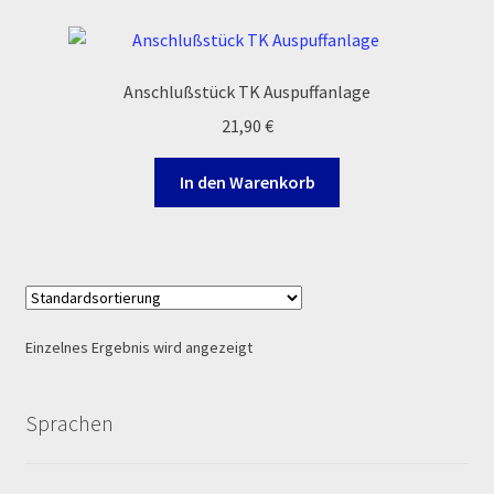
Ersatzteile Pitbike
Formas de Pago (Bankverbindung)
Anschlußstück TK Auspuffanlage
21,90
€
Impressum
In den Warenkorb
Info
INFOSEITE
Kasse
Einzelnes Ergebnis wird angezeigt
Kontakt
Sprachen
Log In
MALCOR MTR PITBIKES