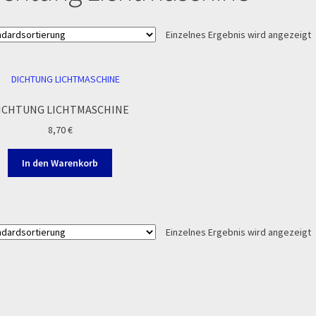
 und die TOPstrecken
POLITICA DE COOKIES
Registration
Einzelnes Ergebnis wird angezeigt
op
Sign Up
Support
Términos y Condiciones Generales
Versandart
Zahlung & Versand
Zahlungsarten
ICHTUNG LICHTMASCHINE
8,70
€
In den Warenkorb
Einzelnes Ergebnis wird angezeigt