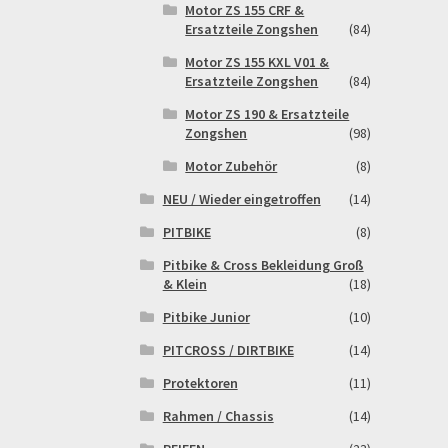
Motor ZS 155 CRF &
Ersatzteile Zongshen
(84)
Motor ZS 155 KXL V01 &
Ersatzteile Zongshen
(84)
Motor ZS 190 & Ersatzteile
Zongshen
(98)
Motor Zubehör
(8)
NEU / Wieder eingetroffen
(14)
PITBIKE
(8)
Pitbike & Cross Bekleidung Groß
& Klein
(18)
Pitbike Junior
(10)
PITCROSS / DIRTBIKE
(14)
Protektoren
(11)
Rahmen / Chassis
(14)