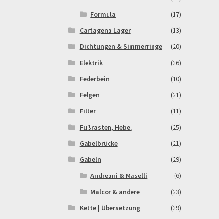
Formula
(17)
Cartagena Lager
(13)
Dichtungen & Simmerringe
(20)
Elektrik
(36)
Federbein
(10)
Felgen
(21)
Filter
(11)
Fußrasten, Hebel
(25)
Gabelbrücke
(21)
Gabeln
(29)
Andreani & Maselli
(6)
Malcor & andere
(23)
Kette | Übersetzung
(39)