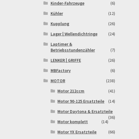
Kinder-Fahrzeuge
(6)
Kühler
(12)
Kupplung
(26)
Lager | Wellendichtringe
(24)
Laptimer &
Betriebsstundenzähler
(7)
LENKER | GRIFFE
(26)
MBFactory
(6)
MOTOR
(238)
Motor 212ccm
(41)
Motor 90-125 Ersatzteile
(14)
Motor Daytona & Ersatzteile
(36)
Motor komplett
(14)
Motor YX Ersatzteile
(66)