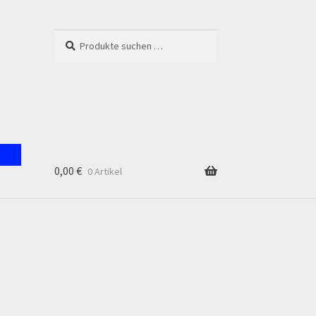
Suchen
Suchen
nach:
0,00
€
0 Artikel
unt