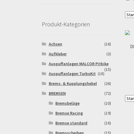
Pitbikestrecken in Spanien – eine Rundreise
Rennserien-Veranstalter
Reset Password
Sh
Produkt-Kategorien
Warenkorb
Widerrufsbelehrung & -formular
Achsen
(16)
D
Aufkleber
(3)
Auspuffanlagen MALCOR Pitbike
(15)
Auspuffanlagen TurboKit
(18)
Brems- & Kupplungshebel
(26)
BREMSEN
(72)
Bremsbeläge
(10)
Bremse Racing
(19)
Bremse standard
(16)
Bremsscheiben
(15)