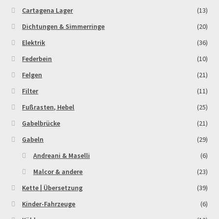
Order Confirmation
Cartagena Lager
(13)
Dichtungen & Simmerringe
(20)
Order Failed
Elektrik
(36)
Federbein
(10)
Pitbike Junior
Felgen
(21)
Pitbike-Training
Filter
(11)
Fußrasten, Hebel
(25)
Pitbikestrecken in Spanien – eine Rundreise und die
Gabelbrücke
(21)
TOPstrecken
Gabeln
(29)
POLITICA DE COOKIES
Andreani & Maselli
(6)
Malcor & andere
(23)
Registration
Kette | Übersetzung
(39)
Rennserien-Veranstalter
Kinder-Fahrzeuge
(6)