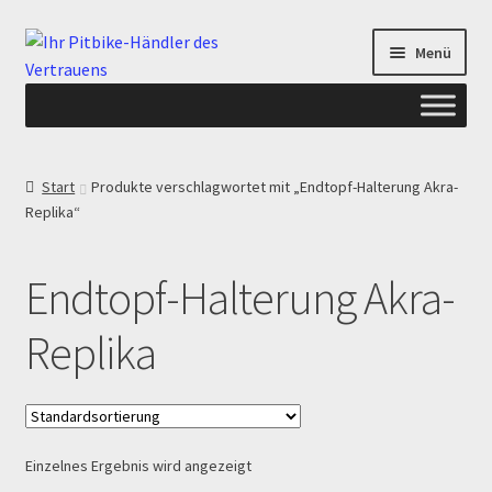
Zur
Zum
Menü
Navigation
Inhalt
springen
springen
Start
Start
Produkte verschlagwortet mit „Endtopf-Halterung Akra-
Replika“
ANGEBOTE AB-PITBIKE
Checkout
Endtopf-Halterung Akra-
Datenschutzerklärung
Replika
Devolución
Echtheit von Bewertungen
Einzelnes Ergebnis wird angezeigt