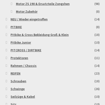
Motor ZS 190 & Ersatzteile Zongshen
(98)
Zahlungsarten
Motor Zubehör
(8)
NEU / Wieder eingetroffen
(14)
PITBIKE
(8)
Pitbike & Cross Bekleidung Groß & Klein
(18)
Pitbike Junior
(10)
PITCROSS / DIRTBIKE
(14)
Protektoren
(11)
Rahmen / Chassis
(14)
REIFEN
(23)
Schrauben
(18)
Schwinge
(26)
Seilzüge & Kabel
(10)
Sitz
(10)