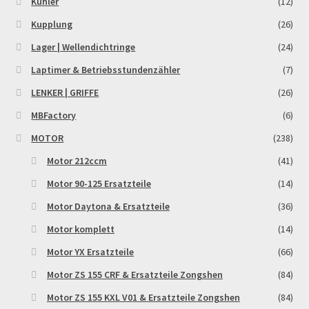
Kühler
(12)
Reset Password
Kupplung
(26)
Lager | Wellendichtringe
(24)
Shop
Laptimer & Betriebsstundenzähler
(7)
Sign Up
LENKER | GRIFFE
(26)
MBFactory
(6)
Support
MOTOR
(238)
Términos y Condiciones Generales
Motor 212ccm
(41)
Motor 90-125 Ersatzteile
(14)
Versandarten
Motor Daytona & Ersatzteile
(36)
Motor komplett
(14)
Warenkorb
Motor YX Ersatzteile
(66)
Widerrufsbelehrung & -formular
Motor ZS 155 CRF & Ersatzteile Zongshen
(84)
Motor ZS 155 KXL V01 & Ersatzteile Zongshen
(84)
Zahlung & Versand