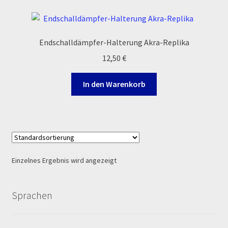
Ersatzteile Pitbike
Formas de Pago (Bankverbindung)
Endschalldämpfer-Halterung Akra-Replika
12,50
€
Impressum
In den Warenkorb
Info
INFOSEITE
Kasse
Einzelnes Ergebnis wird angezeigt
Kontakt
Sprachen
Log In
MALCOR MTR PITBIKES