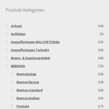
Produkt-Kategorien
MALCOR PITCROSS / DIRTBIKE
Mein Konto
Achsen
(16)
Aufkleber
(3)
Member Directory
Auspuffanlagen MALCOR Pitbike
(15)
MERCHANDISE
Auspuffanlagen TurboKit
(18)
Brems- & Kupplungshebel
(26)
My Account
BREMSEN
(72)
Bremsbeläge
(10)
My Account
Bremse Racing
(19)
My Profile
Bremse standard
(16)
Bremsscheiben
(15)
Newsletter
Formula
(17)