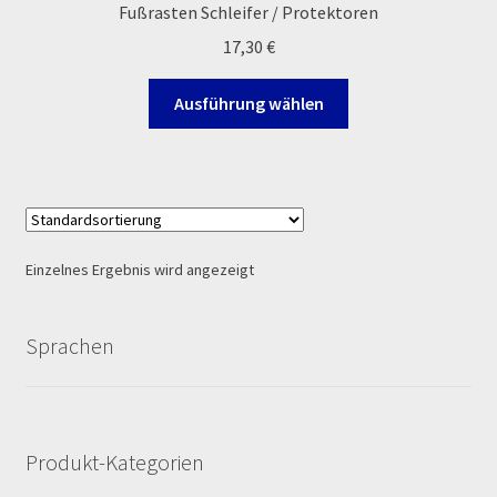
Fußrasten Schleifer / Protektoren
Ersatzteile Pitbike
17,30
€
Formas de Pago (Bankverbindung)
Dieses
Ausführung wählen
Produkt
Impressum
weist
mehrere
Info
Varianten
auf.
INFOSEITE
Die
Einzelnes Ergebnis wird angezeigt
Optionen
Kasse
können
auf
Sprachen
Kontakt
der
Produktseite
gewählt
Log In
werden
Produkt-Kategorien
MALCOR MTR PITBIKES