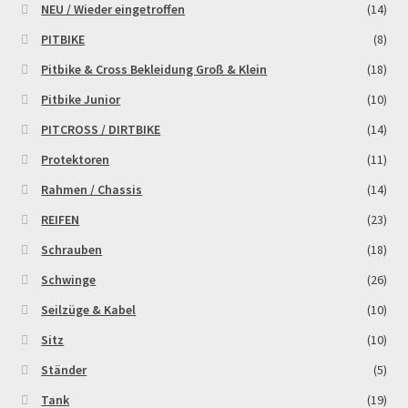
NEU / Wieder eingetroffen
(14)
PITBIKE
(8)
Zahlungsarten
Pitbike & Cross Bekleidung Groß & Klein
(18)
Pitbike Junior
(10)
PITCROSS / DIRTBIKE
(14)
Protektoren
(11)
Rahmen / Chassis
(14)
REIFEN
(23)
Schrauben
(18)
Schwinge
(26)
Seilzüge & Kabel
(10)
Sitz
(10)
Ständer
(5)
Tank
(19)