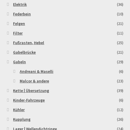
Elektrik
(36)
Order Confirmation
Federbein
(10)
Order Failed
Felgen
(21)
Filter
(11)
Pitbike Junior
Fußrasten, Hebel
(25)
Pitbike-Training
Gabelbrücke
(21)
Gabeln
(29)
Pitbikestrecken in Spanien – eine Rundreise und die
Andreani & Maselli
(6)
TOPstrecken
Malcor & andere
(23)
POLITICA DE COOKIES
Kette | Übersetzung
(39)
Kinder-Fahrzeuge
(6)
Registration
Kühler
(12)
Kupplung
(26)
Rennserien-Veranstalter
Lager | Wellendichtringe
(24)