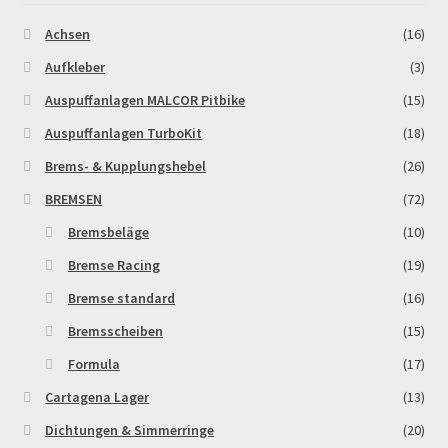
Achsen
(16)
MALCOR PITCROSS / DIRTBIKE
Aufkleber
(3)
Mein Konto
Auspuffanlagen MALCOR Pitbike
(15)
Auspuffanlagen TurboKit
(18)
Member Directory
Brems- & Kupplungshebel
(26)
MERCHANDISE
BREMSEN
(72)
Bremsbeläge
(10)
My Account
Bremse Racing
(19)
Bremse standard
(16)
My Account
Bremsscheiben
(15)
My Profile
Formula
(17)
Cartagena Lager
(13)
Newsletter
Dichtungen & Simmerringe
(20)