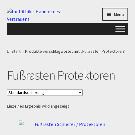
Zur
Zum
Menü
Navigation
Inhalt
springen
springen
Start
Start
Produkte verschlagwortet mit „Fußrasten Protektoren“
ANGEBOTE AB-PITBIKE
Fußrasten Protektoren
Checkout
Datenschutzerklärung
Einzelnes Ergebnis wird angezeigt
Devolución
Echtheit von Bewertungen