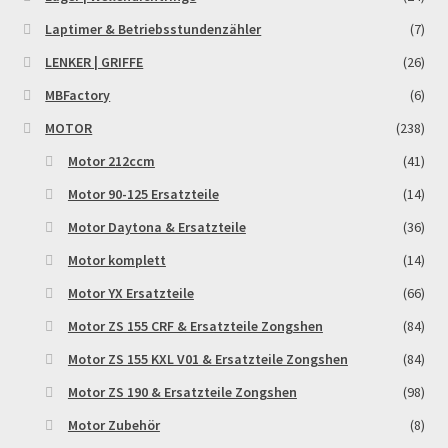
Reset Password
Laptimer & Betriebsstundenzähler
(7)
LENKER | GRIFFE
(26)
Shop
MBFactory
(6)
Sign Up
MOTOR
(238)
Motor 212ccm
(41)
Support
Motor 90-125 Ersatzteile
(14)
Motor Daytona & Ersatzteile
(36)
Términos y Condiciones Generales
Motor komplett
(14)
Versandarten
Motor YX Ersatzteile
(66)
Motor ZS 155 CRF & Ersatzteile Zongshen
(84)
Warenkorb
Motor ZS 155 KXL V01 & Ersatzteile Zongshen
(84)
Widerrufsbelehrung & -formular
Motor ZS 190 & Ersatzteile Zongshen
(98)
Motor Zubehör
(8)
Zahlung & Versand