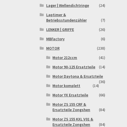
Lager | Wellendichtringe
(24)
Laptimer &
Betriebsstundenzähler
(7)
LENKER | GRIFFE
(26)
MBFactory
(6)
MOTOR
(238)
Motor 212ccm
(41)
Motor 90-125 Ersatzteile
(14)
Motor Daytona & Ersatzteile
(36)
Motor komplett
(14)
Motor YX Ersatzteile
(66)
Motor ZS 155 CRF &
Ersatzteile Zongshen
(84)
Motor ZS 155 KXL V01 &
Ersatzteile Zongshen
(84)