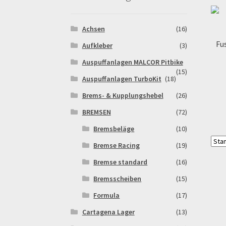
Warenkorb
Widerrufsbelehrung & -formular
Achsen
(16)
Fu
Aufkleber
(3)
Auspuffanlagen MALCOR Pitbike
(15)
Auspuffanlagen TurboKit
(18)
Brems- & Kupplungshebel
(26)
BREMSEN
(72)
Bremsbeläge
(10)
Bremse Racing
(19)
Bremse standard
(16)
Bremsscheiben
(15)
Formula
(17)
Cartagena Lager
(13)