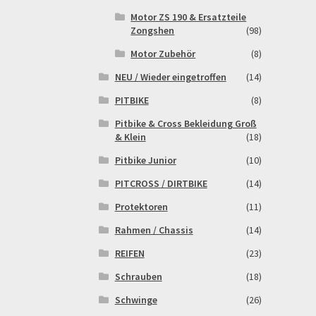
Motor ZS 190 & Ersatzteile
Zongshen
(98)
Motor Zubehör
(8)
NEU / Wieder eingetroffen
(14)
PITBIKE
(8)
Pitbike & Cross Bekleidung Groß
& Klein
(18)
Pitbike Junior
(10)
PITCROSS / DIRTBIKE
(14)
Protektoren
(11)
Rahmen / Chassis
(14)
REIFEN
(23)
Schrauben
(18)
Schwinge
(26)