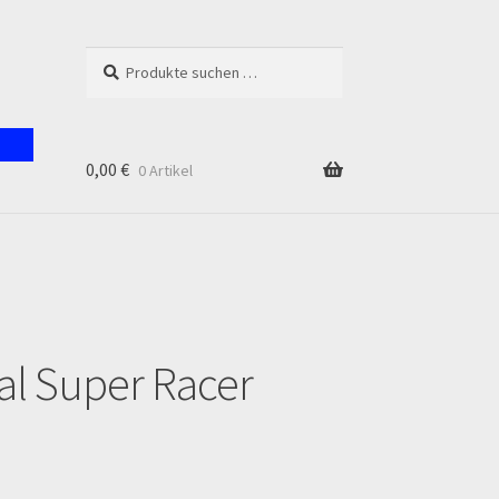
Suchen
Suchen
nach:
0,00
€
0 Artikel
unt
nal Super Racer
en