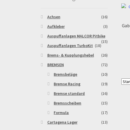
Warenkorb
Widerrufsbelehrung & -formular
Achsen
(16)
Gab
Aufkleber
(3)
Auspuffanlagen MALCOR Pitbike
(15)
Auspuffanlagen TurboKit
(18)
Brems- & Kupplungshebel
(26)
BREMSEN
(72)
Bremsbeläge
(10)
Bremse Racing
(19)
Bremse standard
(16)
Bremsscheiben
(15)
Formula
(17)
Cartagena Lager
(13)