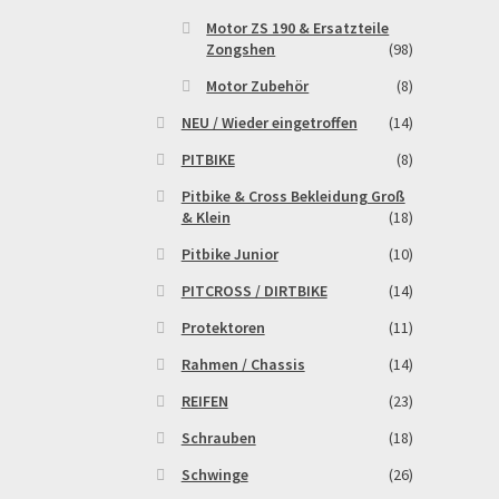
Motor ZS 190 & Ersatzteile
Zongshen
(98)
Motor Zubehör
(8)
NEU / Wieder eingetroffen
(14)
PITBIKE
(8)
Pitbike & Cross Bekleidung Groß
& Klein
(18)
Pitbike Junior
(10)
PITCROSS / DIRTBIKE
(14)
Protektoren
(11)
Rahmen / Chassis
(14)
REIFEN
(23)
Schrauben
(18)
Schwinge
(26)