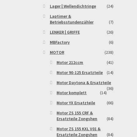
Lager | Wellendichtringe
(24)
Laptimer &
Betriebsstundenzähler
(7)
LENKER | GRIFFE
(26)
MBFactory
(6)
MOTOR
(238)
Motor 212ccm
(41)
Motor 90-125 Ersatzteile
(14)
Motor Daytona & Ersatzteile
(36)
Motor komplett
(14)
Motor YX Ersatzteile
(66)
Motor ZS 155 CRF &
Ersatzteile Zongshen
(84)
Motor ZS 155 KXL V01 &
Ersatzteile Zongshen
(84)