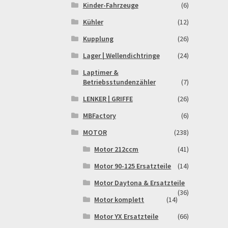
Kinder-Fahrzeuge
(6)
Kühler
(12)
Kupplung
(26)
Lager | Wellendichtringe
(24)
Laptimer &
Betriebsstundenzähler
(7)
LENKER | GRIFFE
(26)
MBFactory
(6)
MOTOR
(238)
Motor 212ccm
(41)
Motor 90-125 Ersatzteile
(14)
Motor Daytona & Ersatzteile
(36)
Motor komplett
(14)
Motor YX Ersatzteile
(66)