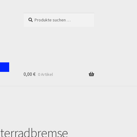
Suchen
Suchen
nach:
0,00
€
0 Artikel
unt
nterradbremse