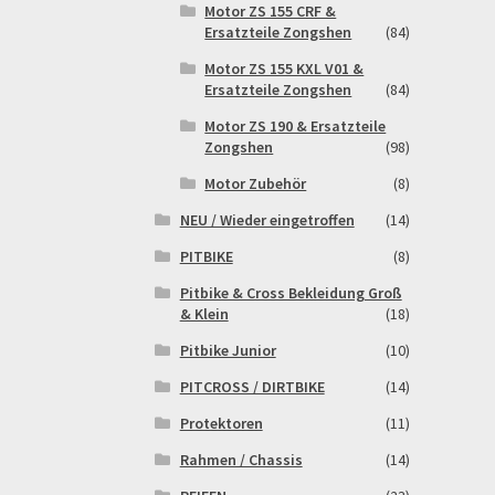
Motor ZS 155 CRF &
Ersatzteile Zongshen
(84)
Motor ZS 155 KXL V01 &
Ersatzteile Zongshen
(84)
Motor ZS 190 & Ersatzteile
Zongshen
(98)
Motor Zubehör
(8)
NEU / Wieder eingetroffen
(14)
PITBIKE
(8)
Pitbike & Cross Bekleidung Groß
& Klein
(18)
Pitbike Junior
(10)
PITCROSS / DIRTBIKE
(14)
Protektoren
(11)
Rahmen / Chassis
(14)