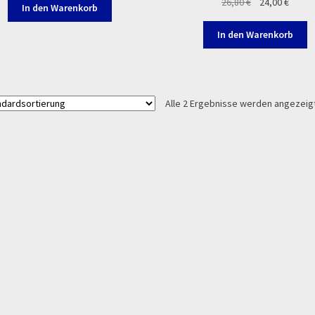
Ursprünglicher
Aktuel
26,80
€
24,00
€
In den Warenkorb
Preis
Preis
war:
ist:
In den Warenkorb
26,80 €
24,00 
Alle 2 Ergebnisse werden angezeig