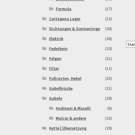
Formula
(17)
Cartagena Lager
(13)
Dichtungen & Simmerringe
(20)
Elektrik
(36)
Federbein
(10)
Felgen
(21)
Filter
(11)
Fußrasten, Hebel
(25)
Gabelbrücke
(21)
Gabeln
(29)
Andreani & Maselli
(6)
Malcor & andere
(23)
Kette | Übersetzung
(39)