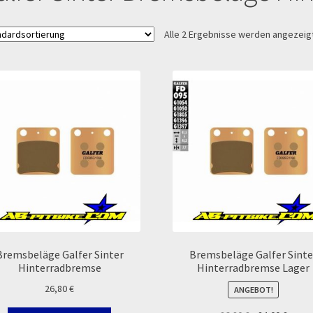
 und die TOPstrecken
POLITICA DE COOKIES
Registration
Alle 2 Ergebnisse werden angezeig
op
Sign Up
Support
Términos y Condiciones Generales
Versandart
Zahlung & Versand
Zahlungsarten
Bremsbeläge Galfer Sinter
Bremsbeläge Galfer Sinte
Hinterradbremse
Hinterradbremse Lager
26,80
€
ANGEBOT!