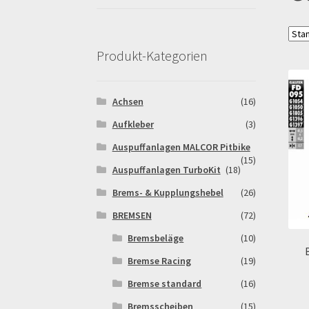
Pitbikestrecken in Spanien – eine Rundreise
Rennserien-Veranstalter
Reset Password
Sh
Produkt-Kategorien
Warenkorb
Widerrufsbelehrung & -formular
Achsen
(16)
Aufkleber
(3)
Auspuffanlagen MALCOR Pitbike
(15)
Auspuffanlagen TurboKit
(18)
Brems- & Kupplungshebel
(26)
BREMSEN
(72)
Bremsbeläge
(10)
Bremse Racing
(19)
Bremse standard
(16)
Bremsscheiben
(15)