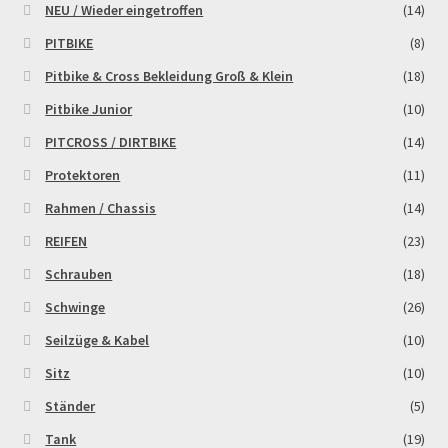
NEU / Wieder eingetroffen
(14)
PITBIKE
(8)
Zahlungsarten
Pitbike & Cross Bekleidung Groß & Klein
(18)
Pitbike Junior
(10)
PITCROSS / DIRTBIKE
(14)
Protektoren
(11)
Rahmen / Chassis
(14)
REIFEN
(23)
Schrauben
(18)
Schwinge
(26)
Seilzüge & Kabel
(10)
Sitz
(10)
Ständer
(5)
Tank
(19)