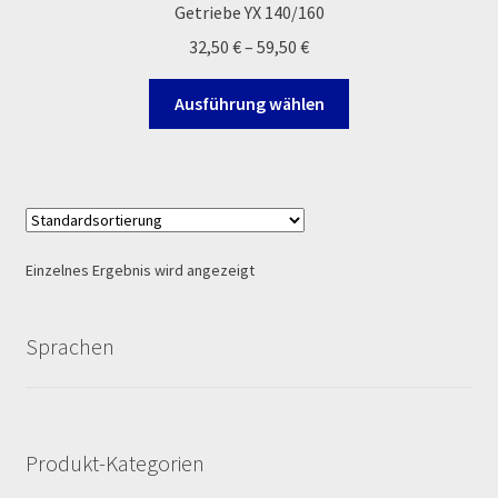
Getriebe YX 140/160
Ersatzteile Pitbike
Preisspanne:
32,50
€
–
59,50
€
Formas de Pago (Bankverbindung)
32,50 €
Dieses
bis
Ausführung wählen
Produkt
59,50 €
Impressum
weist
mehrere
Info
Varianten
auf.
INFOSEITE
Die
Einzelnes Ergebnis wird angezeigt
Optionen
Kasse
können
auf
Sprachen
Kontakt
der
Produktseite
gewählt
Log In
werden
Produkt-Kategorien
MALCOR MTR PITBIKES