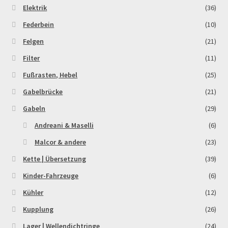
Elektrik
(36)
Order Confirmation
Federbein
(10)
Order Failed
Felgen
(21)
Filter
(11)
Pitbike Junior
Fußrasten, Hebel
(25)
Pitbike-Training
Gabelbrücke
(21)
Gabeln
(29)
Pitbikestrecken in Spanien – eine Rundreise und die
Andreani & Maselli
(6)
TOPstrecken
Malcor & andere
(23)
POLITICA DE COOKIES
Kette | Übersetzung
(39)
Kinder-Fahrzeuge
(6)
Registration
Kühler
(12)
Kupplung
(26)
Rennserien-Veranstalter
Lager | Wellendichtringe
(24)