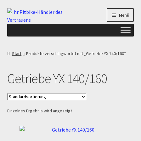
Zur
Zum
Menü
Navigation
Inhalt
springen
springen
Start
Start
Produkte verschlagwortet mit „Getriebe YX 140/160“
ANGEBOTE AB-PITBIKE
Getriebe YX 140/160
Checkout
Datenschutzerklärung
Einzelnes Ergebnis wird angezeigt
Devolución
Echtheit von Bewertungen