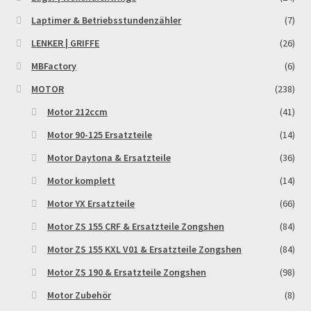
Reset Password
Laptimer & Betriebsstundenzähler
(7)
LENKER | GRIFFE
(26)
Shop
MBFactory
(6)
Sign Up
MOTOR
(238)
Motor 212ccm
(41)
Support
Motor 90-125 Ersatzteile
(14)
Motor Daytona & Ersatzteile
(36)
Términos y Condiciones Generales
Motor komplett
(14)
Versandarten
Motor YX Ersatzteile
(66)
Motor ZS 155 CRF & Ersatzteile Zongshen
(84)
Warenkorb
Motor ZS 155 KXL V01 & Ersatzteile Zongshen
(84)
Widerrufsbelehrung & -formular
Motor ZS 190 & Ersatzteile Zongshen
(98)
Motor Zubehör
(8)
Zahlung & Versand