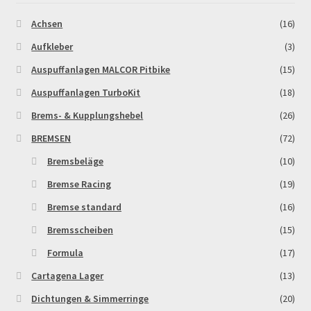
Achsen
(16)
MALCOR PITCROSS / DIRTBIKE
Aufkleber
(3)
Mein Konto
Auspuffanlagen MALCOR Pitbike
(15)
Auspuffanlagen TurboKit
(18)
Member Directory
Brems- & Kupplungshebel
(26)
MERCHANDISE
BREMSEN
(72)
Bremsbeläge
(10)
My Account
Bremse Racing
(19)
Bremse standard
(16)
My Account
Bremsscheiben
(15)
My Profile
Formula
(17)
Cartagena Lager
(13)
Newsletter
Dichtungen & Simmerringe
(20)