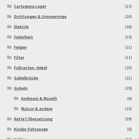
Order Confirmation
Cartagena Lager
(13)
Dichtungen & Simmerringe
(20)
Order Failed
Elektrik
(36)
Federbein
(10)
Pitbike Junior
Felgen
(21)
Pitbike-Training
Filter
(11)
Fußrasten, Hebel
(25)
Pitbikestrecken in Spanien – eine Rundreise und die
Gabelbrücke
(21)
TOPstrecken
Gabeln
(29)
POLITICA DE COOKIES
Andreani & Maselli
(6)
Malcor & andere
(23)
Registration
Kette | Übersetzung
(39)
Rennserien-Veranstalter
Kinder-Fahrzeuge
(6)