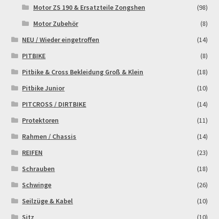
Motor ZS 190 & Ersatzteile Zongshen
(98)
Zahlungsarten
Motor Zubehör
(8)
NEU / Wieder eingetroffen
(14)
PITBIKE
(8)
Pitbike & Cross Bekleidung Groß & Klein
(18)
Pitbike Junior
(10)
PITCROSS / DIRTBIKE
(14)
Protektoren
(11)
Rahmen / Chassis
(14)
REIFEN
(23)
Schrauben
(18)
Schwinge
(26)
Seilzüge & Kabel
(10)
Sitz
(10)