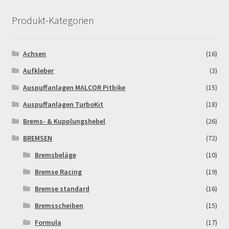
gewählt
werden
Produkt-Kategorien
MALCOR PITCROSS / DIRTBIKE
Mein Konto
Achsen
(16)
Aufkleber
(3)
Member Directory
Auspuffanlagen MALCOR Pitbike
(15)
MERCHANDISE
Auspuffanlagen TurboKit
(18)
Brems- & Kupplungshebel
(26)
My Account
BREMSEN
(72)
Bremsbeläge
(10)
My Account
Bremse Racing
(19)
My Profile
Bremse standard
(16)
Bremsscheiben
(15)
Newsletter
Formula
(17)