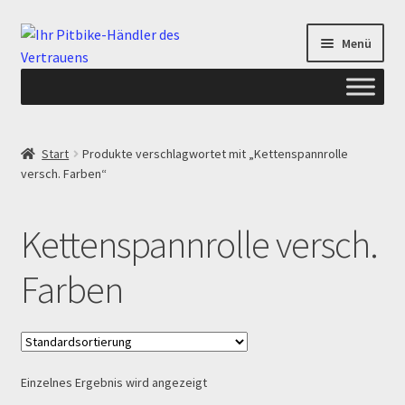
Zur
Zum
Menü
Navigation
Inhalt
springen
springen
Start
Start
Produkte verschlagwortet mit „Kettenspannrolle
versch. Farben“
ANGEBOTE AB-PITBIKE
Checkout
Kettenspannrolle versch.
Datenschutzerklärung
Farben
Devolución
Echtheit von Bewertungen
Einzelnes Ergebnis wird angezeigt