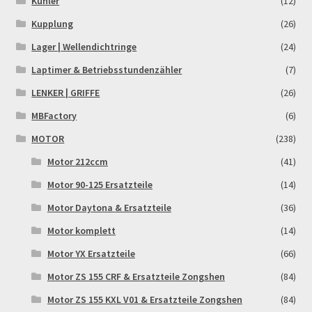
Kühler
(12)
Reset Password
Kupplung
(26)
Lager | Wellendichtringe
(24)
Shop
Laptimer & Betriebsstundenzähler
(7)
Sign Up
LENKER | GRIFFE
(26)
MBFactory
(6)
Support
MOTOR
(238)
Términos y Condiciones Generales
Motor 212ccm
(41)
Motor 90-125 Ersatzteile
(14)
Versandarten
Motor Daytona & Ersatzteile
(36)
Motor komplett
(14)
Warenkorb
Motor YX Ersatzteile
(66)
Widerrufsbelehrung & -formular
Motor ZS 155 CRF & Ersatzteile Zongshen
(84)
Motor ZS 155 KXL V01 & Ersatzteile Zongshen
(84)
Zahlung & Versand