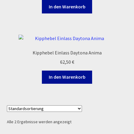
Log In
In den Warenkorb
MALCOR MTR PITBIKES
MALCOR PITCROSS / DIRTBIKE
Mein Konto
Kipphebel Einlass Daytona Anima
62,50
€
Member Directory
In den Warenkorb
MERCHANDISE
My Account
My Account
Alle 2 Ergebnisse werden angezeigt
My Profile