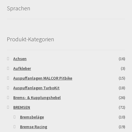
Sprachen
Newsletter
Order Confirmation
Produkt-Kategorien
Order Failed
Achsen
(16)
Pitbike Junior
Aufkleber
(3)
Pitbike-Training
Auspuffanlagen MALCOR Pitbike
(15)
Auspuffanlagen TurboKit
(18)
Pitbikestrecken in Spanien – eine Rundreise und die
TOPstrecken
Brems- & Kupplungshebel
(26)
BREMSEN
(72)
POLITICA DE COOKIES
Bremsbeläge
(10)
Bremse Racing
(19)
Registration