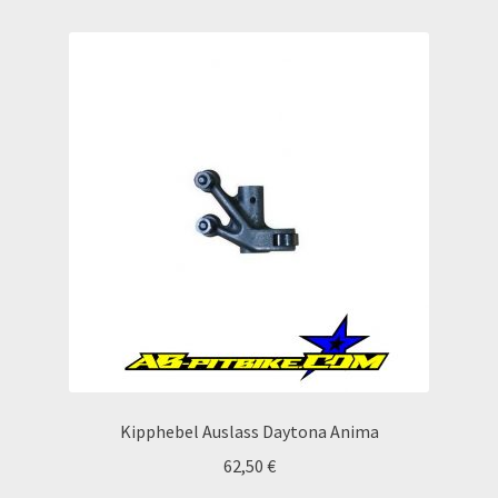
Echtheit von Bewertungen
Ersatzteile Pitbike
Formas de Pago (Bankverbindung)
Impressum
Info
INFOSEITE
Kasse
Kipphebel Auslass Daytona Anima
Kontakt
62,50
€