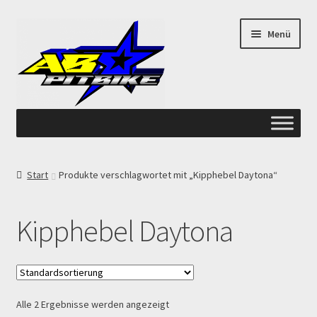
Zur
Zum
Menü
Navigation
Inhalt
springen
springen
Start
Start
Produkte verschlagwortet mit „Kipphebel Daytona“
ANGEBOTE AB-PITBIKE
Kipphebel Daytona
Checkout
Datenschutzerklärung
Alle 2 Ergebnisse werden angezeigt
Devolución