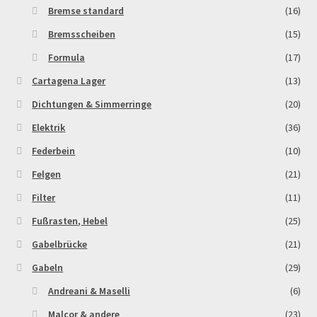
Bremse standard
(16)
Rennserien-Veranstalter
Bremsscheiben
(15)
Formula
(17)
Reset Password
Cartagena Lager
(13)
Dichtungen & Simmerringe
(20)
Shop
Elektrik
(36)
Sign Up
Federbein
(10)
Felgen
(21)
Support
Filter
(11)
Términos y Condiciones Generales
Fußrasten, Hebel
(25)
Gabelbrücke
(21)
Versandarten
Gabeln
(29)
Andreani & Maselli
(6)
Warenkorb
Malcor & andere
(23)