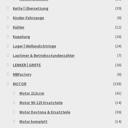
Widerrufsbelehrung & -formular
Kette | Übersetzung
(39)
Kinder-Fahrzeuge
(6)
Zahlung & Versand
Kühler
(12)
Zahlungsarten
Kupplung
(26)
Lager | Wellendichtringe
(24)
Laptimer & Betriebsstundenzähler
(7)
LENKER | GRIFFE
(26)
MBFactory
(6)
MOTOR
(238)
Motor 212ccm
(41)
Motor 90-125 Ersatzteile
(14)
Motor Daytona & Ersatzteile
(36)
Motor komplett
(14)