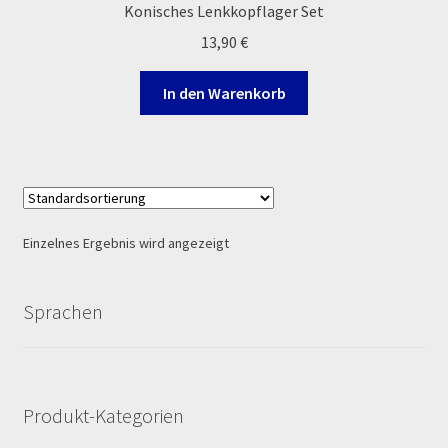
Konisches Lenkkopflager Set
Log In
13,90
€
MALCOR MTR PITBIKES
In den Warenkorb
MALCOR PITCROSS / DIRTBIKE
Mein Konto
Member Directory
Einzelnes Ergebnis wird angezeigt
MERCHANDISE
Sprachen
My Account
My Account
Produkt-Kategorien
My Profile