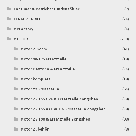
Widerrufsbelehrung & -formular
Laptimer & Betriebsstundenzähler
(7)
LENKER | GRIFFE
(26)
Zahlung & Versand
MBFactory
(6)
Zahlungsarten
MOTOR
(238)
Motor 212ccm
(41)
Motor 90-125 Ersatzteile
(14)
Motor Daytona & Ersatzteile
(36)
Motor komplett
(14)
Motor YX Ersatzteile
(66)
Motor ZS 155 CRF & Ersatzteile Zongshen
(84)
Motor ZS 155 KXL V01 & Ersatzteile Zongshen
(84)
Motor ZS 190 & Ersatzteile Zongshen
(98)
Motor Zubehör
(8)