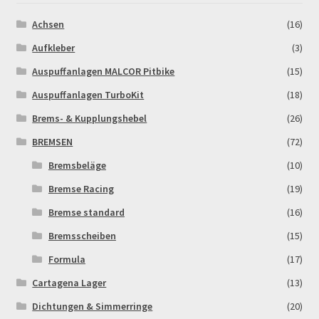
Achsen
(16)
Newsletter
Aufkleber
(3)
Order Confirmation
Auspuffanlagen MALCOR Pitbike
(15)
Auspuffanlagen TurboKit
(18)
Order Failed
Brems- & Kupplungshebel
(26)
BREMSEN
(72)
Pitbike Junior
Bremsbeläge
(10)
Pitbike-Training
Bremse Racing
(19)
Bremse standard
(16)
Pitbikestrecken in Spanien – eine Rundreise und die
TOPstrecken
Bremsscheiben
(15)
Formula
(17)
POLITICA DE COOKIES
Cartagena Lager
(13)
Dichtungen & Simmerringe
(20)
Registration