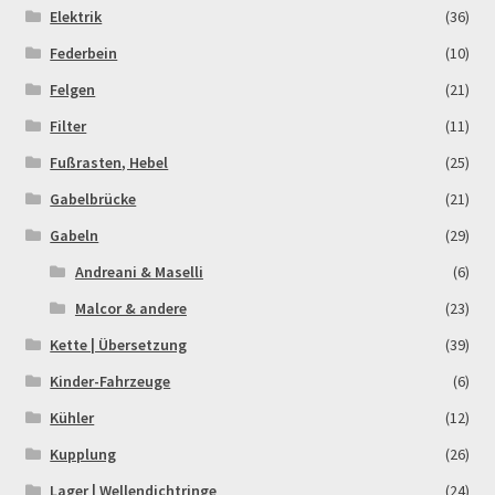
Elektrik
(36)
Rennserien-Veranstalter
Federbein
(10)
Felgen
(21)
Reset Password
Filter
(11)
Fußrasten, Hebel
(25)
Shop
Gabelbrücke
(21)
Sign Up
Gabeln
(29)
Andreani & Maselli
(6)
Support
Malcor & andere
(23)
Términos y Condiciones Generales
Kette | Übersetzung
(39)
Kinder-Fahrzeuge
(6)
Versandarten
Kühler
(12)
Kupplung
(26)
Warenkorb
Lager | Wellendichtringe
(24)