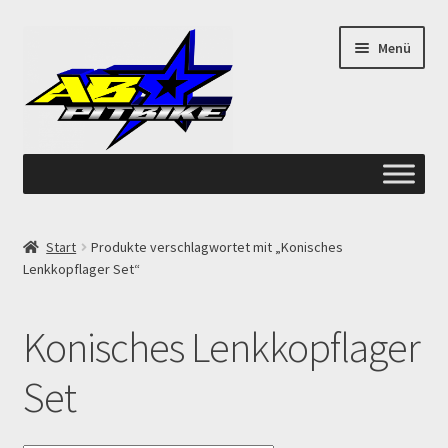
Zur
Zum
Menü
Navigation
Inhalt
springen
springen
Start
Start
Produkte verschlagwortet mit „Konisches
Lenkkopflager Set“
ANGEBOTE AB-PITBIKE
Checkout
Konisches Lenkkopflager
Datenschutzerklärung
Set
Devolución