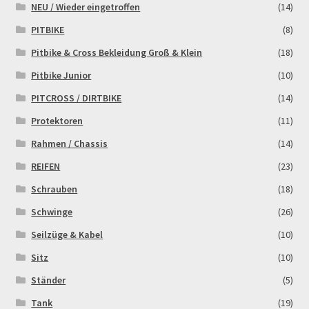
NEU / Wieder eingetroffen
(14)
PITBIKE
(8)
Pitbike & Cross Bekleidung Groß & Klein
(18)
Pitbike Junior
(10)
PITCROSS / DIRTBIKE
(14)
Protektoren
(11)
Rahmen / Chassis
(14)
REIFEN
(23)
Schrauben
(18)
Schwinge
(26)
Seilzüge & Kabel
(10)
Sitz
(10)
Ständer
(5)
Tank
(19)