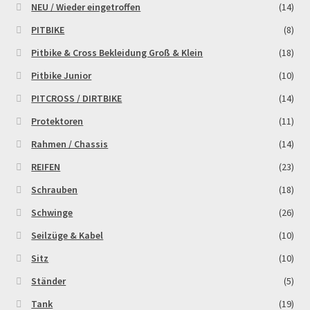
NEU / Wieder eingetroffen
(14)
PITBIKE
(8)
Zahlungsarten
Pitbike & Cross Bekleidung Groß & Klein
(18)
Pitbike Junior
(10)
PITCROSS / DIRTBIKE
(14)
Protektoren
(11)
Rahmen / Chassis
(14)
REIFEN
(23)
Schrauben
(18)
Schwinge
(26)
Seilzüge & Kabel
(10)
Sitz
(10)
Ständer
(5)
Tank
(19)