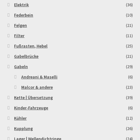
Elektrik
(36)
Order Confirmation
Federbein
(10)
Order Failed
Felgen
(21)
Filter
(11)
Pitbike Junior
Fußrasten, Hebel
(25)
Pitbike-Training
Gabelbrücke
(21)
Gabeln
(29)
Pitbikestrecken in Spanien – eine Rundreise und die
Andreani & Maselli
(6)
TOPstrecken
Malcor & andere
(23)
POLITICA DE COOKIES
Kette | Übersetzung
(39)
Kinder-Fahrzeuge
(6)
Registration
Kühler
(12)
Kupplung
(26)
Rennserien-Veranstalter
Lager | Wellendichtringe
(24)