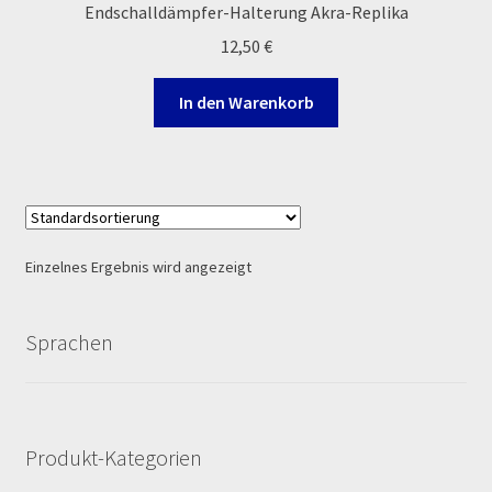
Endschalldämpfer-Halterung Akra-Replika
Ersatzteile Pitbike
12,50
€
Formas de Pago (Bankverbindung)
In den Warenkorb
Impressum
Info
INFOSEITE
Einzelnes Ergebnis wird angezeigt
Kasse
Sprachen
Kontakt
Log In
Produkt-Kategorien
MALCOR MTR PITBIKES