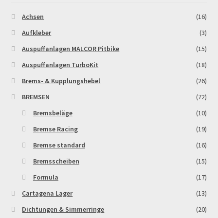
Achsen
(16)
MALCOR PITCROSS / DIRTBIKE
Aufkleber
(3)
Mein Konto
Auspuffanlagen MALCOR Pitbike
(15)
Auspuffanlagen TurboKit
(18)
Member Directory
Brems- & Kupplungshebel
(26)
MERCHANDISE
BREMSEN
(72)
Bremsbeläge
(10)
My Account
Bremse Racing
(19)
Bremse standard
(16)
My Account
Bremsscheiben
(15)
My Profile
Formula
(17)
Cartagena Lager
(13)
Newsletter
Dichtungen & Simmerringe
(20)