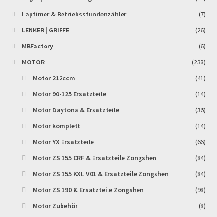
Reset Password
Laptimer & Betriebsstundenzähler
(7)
LENKER | GRIFFE
(26)
Shop
MBFactory
(6)
Sign Up
MOTOR
(238)
Motor 212ccm
(41)
Support
Motor 90-125 Ersatzteile
(14)
Motor Daytona & Ersatzteile
(36)
Términos y Condiciones Generales
Motor komplett
(14)
Versandarten
Motor YX Ersatzteile
(66)
Motor ZS 155 CRF & Ersatzteile Zongshen
(84)
Warenkorb
Motor ZS 155 KXL V01 & Ersatzteile Zongshen
(84)
Widerrufsbelehrung & -formular
Motor ZS 190 & Ersatzteile Zongshen
(98)
Motor Zubehör
(8)
Zahlung & Versand