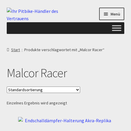
Zur
Zum
Menü
Navigation
Inhalt
springen
springen
Start
Start
Produkte verschlagwortet mit „Malcor Racer“
ANGEBOTE AB-PITBIKE
Malcor Racer
Checkout
Datenschutzerklärung
Einzelnes Ergebnis wird angezeigt
Devolución
Echtheit von Bewertungen