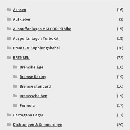
Achsen
(16)
MALCOR PITCROSS / DIRTBIKE
Aufkleber
(3)
Mein Konto
Auspuffanlagen MALCOR Pitbike
(15)
Auspuffanlagen TurboKit
(18)
Member Directory
Brems- & Kupplungshebel
(26)
BREMSEN
(72)
MERCHANDISE
Bremsbeläge
(10)
My Account
Bremse Racing
(19)
Bremse standard
(16)
My Account
Bremsscheiben
(15)
My Profile
Formula
(17)
Cartagena Lager
(13)
Newsletter
Dichtungen & Simmerringe
(20)