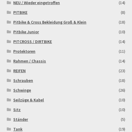
NEU / Wieder eingetroffen
(14)
PITBIKE
(8)
Zahlungsarten
Pitbike & Cross Bekleidung Groß & Klein
(18)
Pitbike Junior
(10)
PITCROSS / DIRTBIKE
(14)
Protektoren
(11)
Rahmen / Chassis
(14)
REIFEN
(23)
Schrauben
(18)
Schwinge
(26)
Seilzüge & Kabel
(10)
Sitz
(10)
Ständer
(5)
Tank
(19)