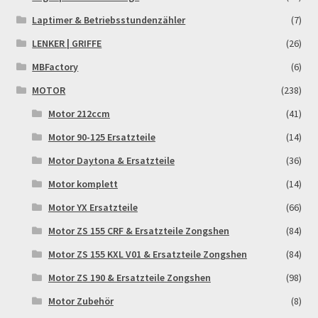
Reset Password
Laptimer & Betriebsstundenzähler
(7)
LENKER | GRIFFE
(26)
Shop
MBFactory
(6)
Sign Up
MOTOR
(238)
Motor 212ccm
(41)
Support
Motor 90-125 Ersatzteile
(14)
Motor Daytona & Ersatzteile
(36)
Términos y Condiciones Generales
Motor komplett
(14)
Versandarten
Motor YX Ersatzteile
(66)
Motor ZS 155 CRF & Ersatzteile Zongshen
(84)
Warenkorb
Motor ZS 155 KXL V01 & Ersatzteile Zongshen
(84)
Widerrufsbelehrung & -formular
Motor ZS 190 & Ersatzteile Zongshen
(98)
Motor Zubehör
(8)
Zahlung & Versand