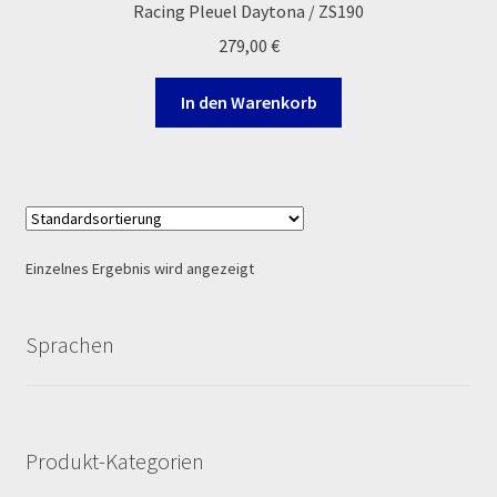
Racing Pleuel Daytona / ZS190
Ersatzteile Pitbike
279,00
€
Formas de Pago (Bankverbindung)
In den Warenkorb
Impressum
Info
INFOSEITE
Einzelnes Ergebnis wird angezeigt
Kasse
Sprachen
Kontakt
Log In
Produkt-Kategorien
MALCOR MTR PITBIKES