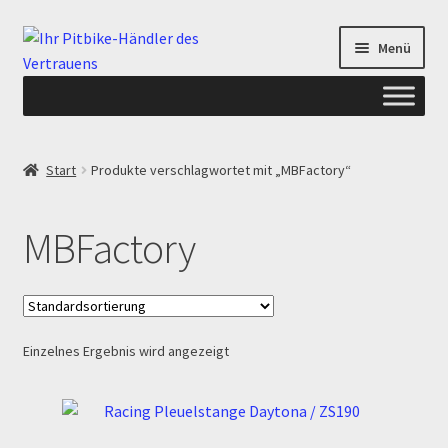
Zur
Zum
Menü
Navigation
Inhalt
springen
springen
Start
Start
Produkte verschlagwortet mit „MBFactory“
ANGEBOTE AB-PITBIKE
MBFactory
Checkout
Datenschutzerklärung
Einzelnes Ergebnis wird angezeigt
Devolución
Echtheit von Bewertungen