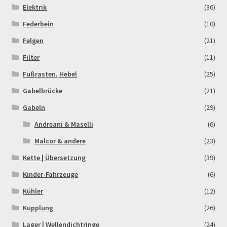
Elektrik
(36)
Order Confirmation
Federbein
(10)
Order Failed
Felgen
(21)
Filter
(11)
Pitbike Junior
Fußrasten, Hebel
(25)
Pitbike-Training
Gabelbrücke
(21)
Gabeln
(29)
Pitbikestrecken in Spanien – eine Rundreise und die
Andreani & Maselli
(6)
TOPstrecken
Malcor & andere
(23)
POLITICA DE COOKIES
Kette | Übersetzung
(39)
Kinder-Fahrzeuge
(6)
Registration
Kühler
(12)
Kupplung
(26)
Rennserien-Veranstalter
Lager | Wellendichtringe
(24)