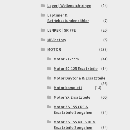
Lager | Wellendichtringe
(24)
Laptimer &
Betriebsstundenzähler
(7)
LENKER | GRIFFE
(26)
MBFactory
(6)
MOTOR
(238)
Motor 212ccm
(41)
Motor 90-125 Ersatzteile
(14)
Motor Daytona & Ersatzteile
(36)
Motor komplett
(14)
Motor YX Ersatzteile
(66)
Motor ZS 155 CRF &
Ersatzteile Zongshen
(84)
Motor ZS 155 KXL V01 &
Ersatzteile Zongshen
(84)