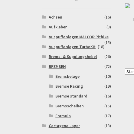
Warenkorb
Widerrufsbelehrung & -formular
Achsen
(16)
Aufkleber
(3)
Auspuffanlagen MALCOR Pitbike
(15)
Auspuffanlagen TurboKit
(18)
Brems- & Kupplungshebel
(26)
BREMSEN
(72)
Bremsbeläge
(10)
Bremse Racing
(19)
Bremse standard
(16)
Bremsscheiben
(15)
Formula
(17)
Cartagena Lager
(13)