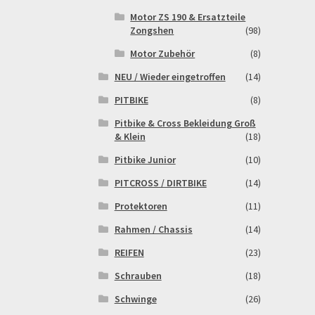
Motor ZS 190 & Ersatzteile
Zongshen
(98)
Motor Zubehör
(8)
NEU / Wieder eingetroffen
(14)
PITBIKE
(8)
Pitbike & Cross Bekleidung Groß
& Klein
(18)
Pitbike Junior
(10)
PITCROSS / DIRTBIKE
(14)
Protektoren
(11)
Rahmen / Chassis
(14)
REIFEN
(23)
Schrauben
(18)
Schwinge
(26)