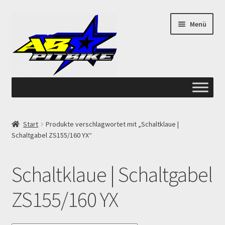
Zur
Zum
Menü
Navigation
Inhalt
springen
springen
Start
Start
Produkte verschlagwortet mit „Schaltklaue |
Schaltgabel ZS155/160 YX“
ANGEBOTE AB-PITBIKE
Checkout
Schaltklaue | Schaltgabel
Datenschutzerklärung
ZS155/160 YX
Devolución