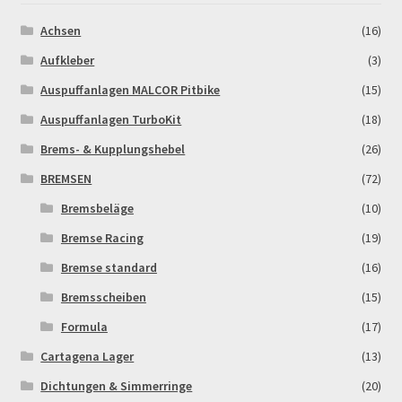
Achsen
(16)
Newsletter
Aufkleber
(3)
Order Confirmation
Auspuffanlagen MALCOR Pitbike
(15)
Auspuffanlagen TurboKit
(18)
Order Failed
Brems- & Kupplungshebel
(26)
BREMSEN
(72)
Pitbike Junior
Bremsbeläge
(10)
Pitbike-Training
Bremse Racing
(19)
Bremse standard
(16)
Pitbikestrecken in Spanien – eine Rundreise und die
TOPstrecken
Bremsscheiben
(15)
Formula
(17)
POLITICA DE COOKIES
Cartagena Lager
(13)
Dichtungen & Simmerringe
(20)
Registration