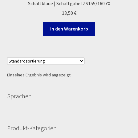
Schaltklaue | Schaltgabel ZS155/160 YX
Log In
13,50
€
MALCOR MTR PITBIKES
In den Warenkorb
MALCOR PITCROSS / DIRTBIKE
Mein Konto
Member Directory
Einzelnes Ergebnis wird angezeigt
MERCHANDISE
Sprachen
My Account
My Account
Produkt-Kategorien
My Profile