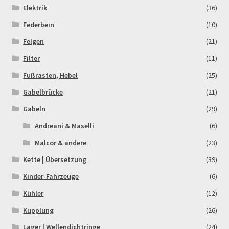
Elektrik
(36)
Rennserien-Veranstalter
Federbein
(10)
Felgen
(21)
Reset Password
Filter
(11)
Fußrasten, Hebel
(25)
Shop
Gabelbrücke
(21)
Sign Up
Gabeln
(29)
Andreani & Maselli
(6)
Support
Malcor & andere
(23)
Términos y Condiciones Generales
Kette | Übersetzung
(39)
Kinder-Fahrzeuge
(6)
Versandarten
Kühler
(12)
Kupplung
(26)
Warenkorb
Lager | Wellendichtringe
(24)