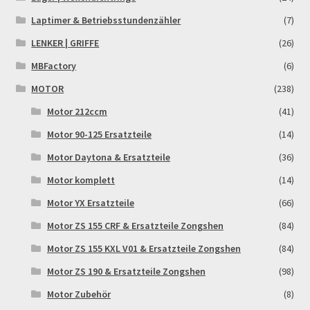
Widerrufsbelehrung & -formular
Laptimer & Betriebsstundenzähler
(7)
LENKER | GRIFFE
(26)
Zahlung & Versand
MBFactory
(6)
Zahlungsarten
MOTOR
(238)
Motor 212ccm
(41)
Motor 90-125 Ersatzteile
(14)
Motor Daytona & Ersatzteile
(36)
Motor komplett
(14)
Motor YX Ersatzteile
(66)
Motor ZS 155 CRF & Ersatzteile Zongshen
(84)
Motor ZS 155 KXL V01 & Ersatzteile Zongshen
(84)
Motor ZS 190 & Ersatzteile Zongshen
(98)
Motor Zubehör
(8)