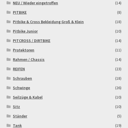
NEU / Wieder eingetroffen
(14)
PITBIKE
(8)
Pitbike & Cross Bekleidung Groß & Klein
(18)
Pitbike Junior
(10)
PITCROSS / DIRTBIKE
(14)
Protektoren
(11)
Rahmen / Chassis
(14)
REIFEN
(23)
Schrauben
(18)
Schwinge
(26)
Seilzüge & Kabel
(10)
Sitz
(10)
Ständer
(5)
Tank
(19)