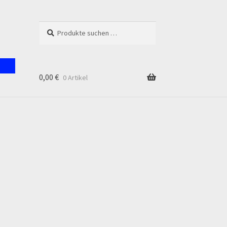
Suchen
Suchen
nach:
0,00
€
0 Artikel
unt
en