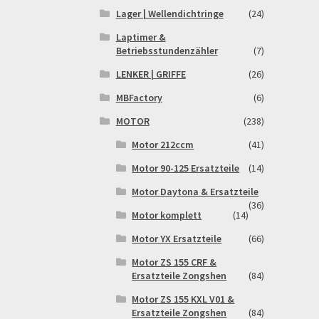
Lager | Wellendichtringe
(24)
Laptimer &
Betriebsstundenzähler
(7)
LENKER | GRIFFE
(26)
MBFactory
(6)
MOTOR
(238)
Motor 212ccm
(41)
Motor 90-125 Ersatzteile
(14)
Motor Daytona & Ersatzteile
(36)
Motor komplett
(14)
Motor YX Ersatzteile
(66)
Motor ZS 155 CRF &
Ersatzteile Zongshen
(84)
Motor ZS 155 KXL V01 &
Ersatzteile Zongshen
(84)