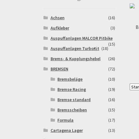
Warenkorb
Widerrufsbelehrung & -formular
Achsen
(16)
B
Aufkleber
(3)
Auspuffanlagen MALCOR Pitbike
(15)
Auspuffanlagen TurboKit
(18)
Brems- & Kupplungshebel
(26)
BREMSEN
(72)
Bremsbeläge
(10)
Bremse Racing
(19)
Bremse standard
(16)
Bremsscheiben
(15)
Formula
(17)
Cartagena Lager
(13)