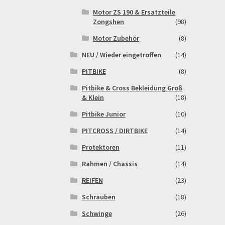
Motor ZS 190 & Ersatzteile
Zongshen
(98)
Motor Zubehör
(8)
NEU / Wieder eingetroffen
(14)
PITBIKE
(8)
Pitbike & Cross Bekleidung Groß
& Klein
(18)
Pitbike Junior
(10)
PITCROSS / DIRTBIKE
(14)
Protektoren
(11)
Rahmen / Chassis
(14)
REIFEN
(23)
Schrauben
(18)
Schwinge
(26)