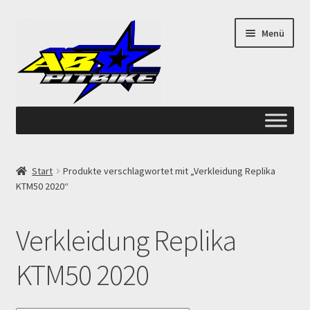
Zur
Zum
Menü
Navigation
Inhalt
springen
springen
Start
Start
Produkte verschlagwortet mit „Verkleidung Replika
KTM50 2020“
ANGEBOTE AB-PITBIKE
Checkout
Verkleidung Replika
Datenschutzerklärung
KTM50 2020
Devolución