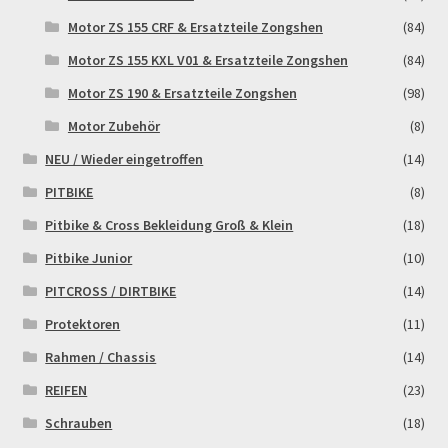
Widerrufsbelehrung & -formular
Motor ZS 155 CRF & Ersatzteile Zongshen
(84)
Motor ZS 155 KXL V01 & Ersatzteile Zongshen
(84)
Zahlung & Versand
Motor ZS 190 & Ersatzteile Zongshen
(98)
Zahlungsarten
Motor Zubehör
(8)
NEU / Wieder eingetroffen
(14)
PITBIKE
(8)
Pitbike & Cross Bekleidung Groß & Klein
(18)
Pitbike Junior
(10)
PITCROSS / DIRTBIKE
(14)
Protektoren
(11)
Rahmen / Chassis
(14)
REIFEN
(23)
Schrauben
(18)