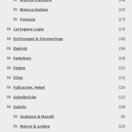
Bremsscheiben
(15)
Newsletter
Formula
(17)
Order Confirmation
Cartagena Lager
(13)
Dichtungen & Simmerringe
(20)
Order Failed
Elektrik
(36)
Federbein
(10)
Pitbike Junior
Felgen
(21)
Pitbike-Training
Filter
(11)
Fußrasten, Hebel
(25)
Pitbikestrecken in Spanien – eine Rundreise und die
Gabelbrücke
(21)
TOPstrecken
Gabeln
(29)
POLITICA DE COOKIES
Andreani & Maselli
(6)
Malcor & andere
(23)
Registration