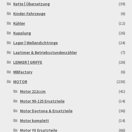
Kette | Übersetzung
(39)
Rennserien-Veranstalter
Kinder-Fahrzeuge
(6)
Kühler
(12)
Reset Password
Kupplung
(26)
Lager | Wellendichtringe
(24)
Shop
Laptimer & Betriebsstundenzähler
(7)
Sign Up
LENKER | GRIFFE
(26)
MBFactory
(6)
Support
MOTOR
(238)
Términos y Condiciones Generales
Motor 212ccm
(41)
Motor 90-125 Ersatzteile
(14)
Versandarten
Motor Daytona & Ersatzteile
(36)
Motor komplett
(14)
Warenkorb
Motor YX Ersatzteile
(66)