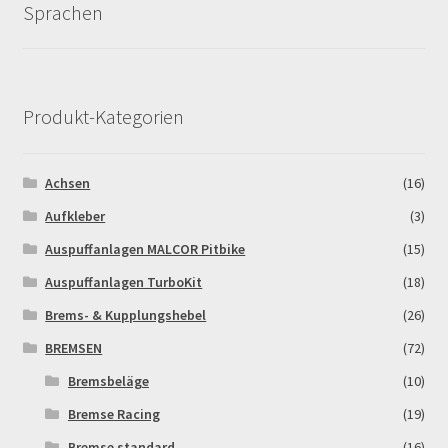
Sprachen
Log In
MALCOR MTR PITBIKES
Produkt-Kategorien
MALCOR PITCROSS / DIRTBIKE
Mein Konto
Achsen
(16)
Aufkleber
(3)
Member Directory
Auspuffanlagen MALCOR Pitbike
(15)
MERCHANDISE
Auspuffanlagen TurboKit
(18)
Brems- & Kupplungshebel
(26)
My Account
BREMSEN
(72)
Bremsbeläge
(10)
My Account
Bremse Racing
(19)
My Profile
Bremse standard
(16)