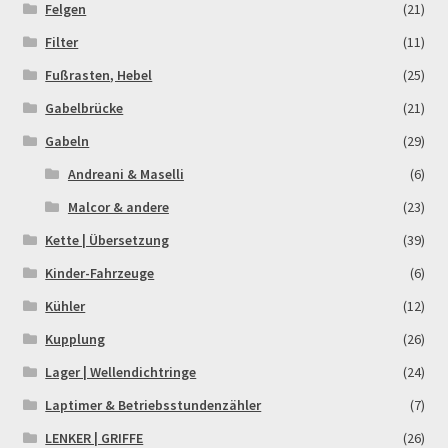
Felgen
(21)
Rennserien-Veranstalter
Filter
(11)
Fußrasten, Hebel
(25)
Reset Password
Gabelbrücke
(21)
Gabeln
(29)
Shop
Andreani & Maselli
(6)
Sign Up
Malcor & andere
(23)
Kette | Übersetzung
(39)
Support
Kinder-Fahrzeuge
(6)
Kühler
(12)
Términos y Condiciones Generales
Kupplung
(26)
Versandarten
Lager | Wellendichtringe
(24)
Laptimer & Betriebsstundenzähler
(7)
Warenkorb
LENKER | GRIFFE
(26)