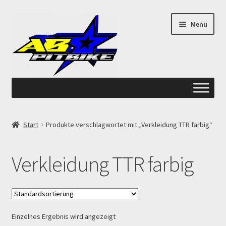
Zur
Zum
Menü
Navigation
Inhalt
springen
springen
Start
Start
Produkte verschlagwortet mit „Verkleidung TTR farbig“
ANGEBOTE AB-PITBIKE
Verkleidung TTR farbig
Checkout
Datenschutzerklärung
Einzelnes Ergebnis wird angezeigt
Devolución