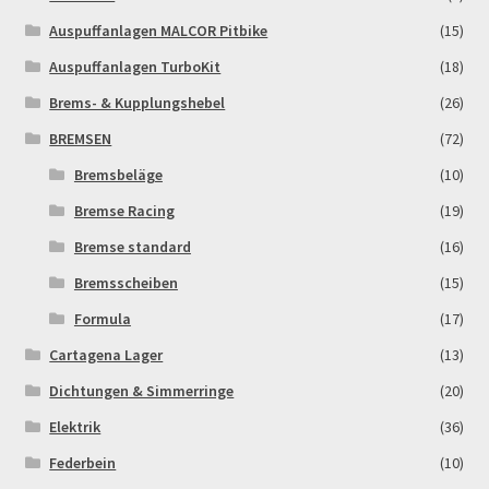
Auspuffanlagen MALCOR Pitbike
(15)
Newsletter
Auspuffanlagen TurboKit
(18)
Order Confirmation
Brems- & Kupplungshebel
(26)
BREMSEN
(72)
Order Failed
Bremsbeläge
(10)
Bremse Racing
(19)
Pitbike Junior
Bremse standard
(16)
Pitbike-Training
Bremsscheiben
(15)
Formula
(17)
Pitbikestrecken in Spanien – eine Rundreise und die
Cartagena Lager
(13)
TOPstrecken
Dichtungen & Simmerringe
(20)
POLITICA DE COOKIES
Elektrik
(36)
Federbein
(10)
Registration