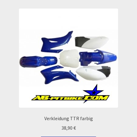
Echtheit von Bewertungen
Ersatzteile Pitbike
Formas de Pago (Bankverbindung)
Impressum
Info
INFOSEITE
Kasse
Verkleidung TTR farbig
Kontakt
38,90
€