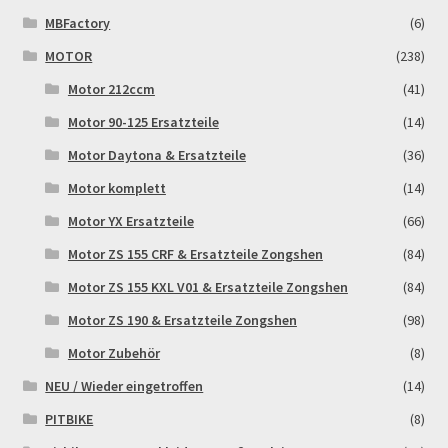
Widerrufsbelehrung & -formular
MBFactory
(6)
MOTOR
(238)
Zahlung & Versand
Motor 212ccm
(41)
Motor 90-125 Ersatzteile
(14)
Zahlungsarten
Motor Daytona & Ersatzteile
(36)
Motor komplett
(14)
Motor YX Ersatzteile
(66)
Motor ZS 155 CRF & Ersatzteile Zongshen
(84)
Motor ZS 155 KXL V01 & Ersatzteile Zongshen
(84)
Motor ZS 190 & Ersatzteile Zongshen
(98)
Motor Zubehör
(8)
NEU / Wieder eingetroffen
(14)
PITBIKE
(8)