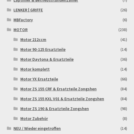
Laptimer & Betriebsstundenzähler
(7)
Widerrufsbelehrung & -formular
LENKER | GRIFFE
(26)
MBFactory
(6)
Zahlung & Versand
MOTOR
(238)
Zahlungsarten
Motor 212ccm
(41)
Motor 90-125 Ersatzteile
(14)
Motor Daytona & Ersatzteile
(36)
Motor komplett
(14)
Motor YX Ersatzteile
(66)
Motor ZS 155 CRF & Ersatzteile Zongshen
(84)
Motor ZS 155 KXL V01 & Ersatzteile Zongshen
(84)
Motor ZS 190 & Ersatzteile Zongshen
(98)
Motor Zubehör
(8)
NEU / Wieder eingetroffen
(14)