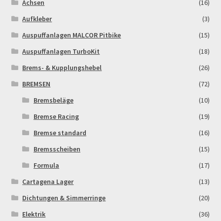
Achsen
(16)
Aufkleber
(3)
Newsletter
Auspuffanlagen MALCOR Pitbike
(15)
Order Confirmation
Auspuffanlagen TurboKit
(18)
Brems- & Kupplungshebel
(26)
Order Failed
BREMSEN
(72)
Pitbike Junior
Bremsbeläge
(10)
Bremse Racing
(19)
Pitbike-Training
Bremse standard
(16)
Bremsscheiben
(15)
Pitbikestrecken in Spanien – eine Rundreise und die
TOPstrecken
Formula
(17)
Cartagena Lager
(13)
POLITICA DE COOKIES
Dichtungen & Simmerringe
(20)
Elektrik
(36)
Registration