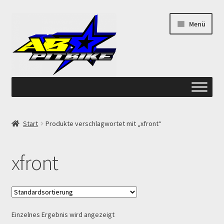
Zur
Zum
Menü
Navigation
Inhalt
springen
springen
Start
Start
Produkte verschlagwortet mit „xfront“
ANGEBOTE AB-PITBIKE
xfront
Checkout
Datenschutzerklärung
Einzelnes Ergebnis wird angezeigt
Devolución