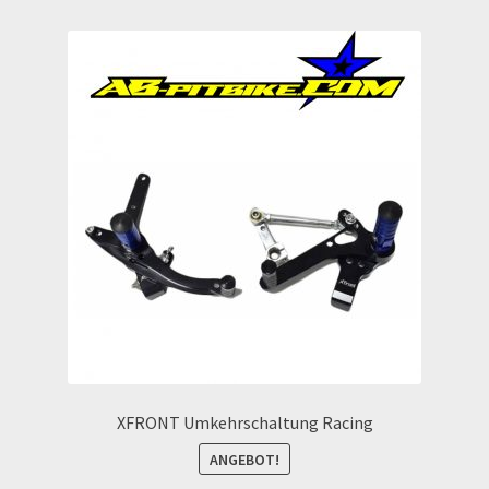
Echtheit von Bewertungen
Ersatzteile Pitbike
Formas de Pago (Bankverbindung)
Impressum
Info
INFOSEITE
Kasse
XFRONT Umkehrschaltung Racing
Kontakt
ANGEBOT!