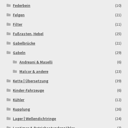
Federbein
(10)
Rennserien-Veranstalter
Felgen
(21)
Filter
(11)
Reset Password
Fußrasten, Hebel
(25)
Shop
Gabelbrücke
(21)
Gabeln
(29)
Sign Up
Andreani & Maselli
(6)
Malcor & andere
(23)
Support
Kette | Übersetzung
(39)
Términos y Condiciones Generales
Kinder-Fahrzeuge
(6)
Kühler
(12)
Versandarten
Kupplung
(26)
Warenkorb
Lager | Wellendichtringe
(24)