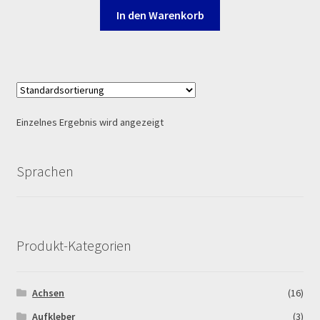
Log In
In den Warenkorb
MALCOR MTR PITBIKES
MALCOR PITCROSS / DIRTBIKE
Mein Konto
Einzelnes Ergebnis wird angezeigt
Member Directory
Sprachen
MERCHANDISE
My Account
Produkt-Kategorien
My Account
Achsen
(16)
My Profile
Aufkleber
(3)