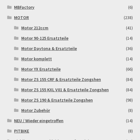
Widerrufsbelehrung & -formular
MBFactory
(6)
MOTOR
(238)
Zahlung & Versand
Motor 212ccm
(41)
Motor 90-125 Ersatzteile
(14)
Zahlungsarten
Motor Daytona & Ersatzteile
(36)
Motor komplett
(14)
Motor YX Ersatzteile
(66)
Motor ZS 155 CRF & Ersatzteile Zongshen
(84)
Motor ZS 155 KXL V01 & Ersatzteile Zongshen
(84)
Motor ZS 190 & Ersatzteile Zongshen
(98)
Motor Zubehör
(8)
NEU / Wieder eingetroffen
(14)
PITBIKE
(8)