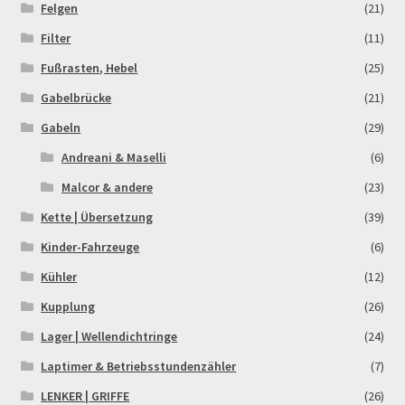
Felgen
(21)
Rennserien-Veranstalter
Filter
(11)
Fußrasten, Hebel
(25)
Reset Password
Gabelbrücke
(21)
Gabeln
(29)
Shop
Andreani & Maselli
(6)
Sign Up
Malcor & andere
(23)
Kette | Übersetzung
(39)
Support
Kinder-Fahrzeuge
(6)
Kühler
(12)
Términos y Condiciones Generales
Kupplung
(26)
Versandarten
Lager | Wellendichtringe
(24)
Laptimer & Betriebsstundenzähler
(7)
Warenkorb
LENKER | GRIFFE
(26)