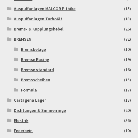
Auspuffanlagen MALCOR Pitbike
(15)
Newsletter
Auspuffanlagen TurboKit
(18)
Order Confirmation
Brems- & Kupplungshebel
(26)
BREMSEN
(72)
Order Failed
Bremsbeläge
(10)
Bremse Racing
(19)
Pitbike Junior
Bremse standard
(16)
Pitbike-Training
Bremsscheiben
(15)
Formula
(17)
Pitbikestrecken in Spanien – eine Rundreise und die
Cartagena Lager
(13)
TOPstrecken
Dichtungen & Simmerringe
(20)
POLITICA DE COOKIES
Elektrik
(36)
Federbein
(10)
Registration