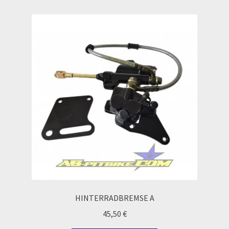
Echtheit von Bewertungen
Ersatzteile Pitbike
Formas de Pago (Bankverbindung)
Impressum
Info
INFOSEITE
Kasse
HINTERRADBREMSE A
Kontakt
45,50
€