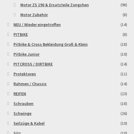
Motor ZS 190 & Ersatzteile Zongshen
(98)
Zahlungsarten
Motor Zubehör
(8)
NEU / Wieder eingetroffen
(14)
PITBIKE
(8)
Pitbike & Cross Bekleidung Groß & Klein
(18)
Pitbike Junior
(10)
PITCROSS / DIRTBIKE
(14)
Protektoren
(11)
Rahmen / Chassis
(14)
REIFEN
(23)
Schrauben
(18)
Schwinge
(26)
Seilzüge & Kabel
(10)
Sitz
(10)