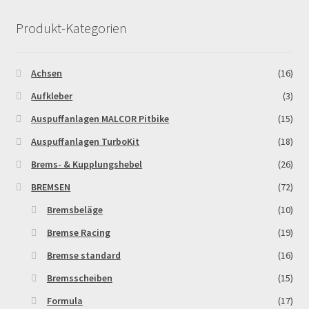
Produkt-Kategorien
MALCOR PITCROSS / DIRTBIKE
Mein Konto
Achsen
(16)
Aufkleber
(3)
Member Directory
Auspuffanlagen MALCOR Pitbike
(15)
MERCHANDISE
Auspuffanlagen TurboKit
(18)
Brems- & Kupplungshebel
(26)
My Account
BREMSEN
(72)
Bremsbeläge
(10)
My Account
Bremse Racing
(19)
My Profile
Bremse standard
(16)
Bremsscheiben
(15)
Newsletter
Formula
(17)