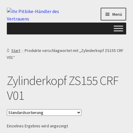
Zur
Zum
Menü
Navigation
Inhalt
springen
springen
Start
Start
Produkte verschlagwortet mit „Zylinderkopf ZS155 CRF
V01“
ANGEBOTE AB-PITBIKE
Checkout
Zylinderkopf ZS155 CRF
Datenschutzerklärung
V01
Devolución
Echtheit von Bewertungen
Einzelnes Ergebnis wird angezeigt