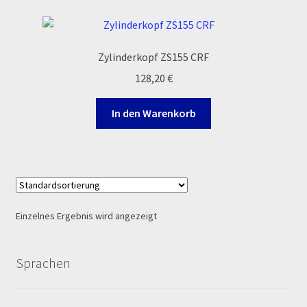
Ersatzteile Pitbike
Formas de Pago (Bankverbindung)
Zylinderkopf ZS155 CRF
128,20
€
Impressum
In den Warenkorb
Info
INFOSEITE
Kasse
Einzelnes Ergebnis wird angezeigt
Kontakt
Sprachen
Log In
MALCOR MTR PITBIKES