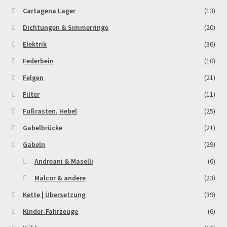
Order Confirmation
Cartagena Lager
(13)
Dichtungen & Simmerringe
(20)
Order Failed
Elektrik
(36)
Federbein
(10)
Pitbike Junior
Felgen
(21)
Pitbike-Training
Filter
(11)
Fußrasten, Hebel
(25)
Pitbikestrecken in Spanien – eine Rundreise und die
Gabelbrücke
(21)
TOPstrecken
Gabeln
(29)
POLITICA DE COOKIES
Andreani & Maselli
(6)
Malcor & andere
(23)
Registration
Kette | Übersetzung
(39)
Rennserien-Veranstalter
Kinder-Fahrzeuge
(6)