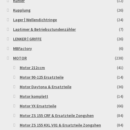
Kühler
(12)
Reset Password
Kupplung
(26)
Lager | Wellendichtringe
(24)
Shop
Laptimer & Betriebsstundenzähler
(7)
Sign Up
LENKER | GRIFFE
(26)
MBFactory
(6)
Support
MOTOR
(238)
Términos y Condiciones Generales
Motor 212ccm
(41)
Motor 90-125 Ersatzteile
(14)
Versandarten
Motor Daytona & Ersatzteile
(36)
Motor komplett
(14)
Warenkorb
Motor YX Ersatzteile
(66)
Widerrufsbelehrung & -formular
Motor ZS 155 CRF & Ersatzteile Zongshen
(84)
Motor ZS 155 KXL V01 & Ersatzteile Zongshen
(84)
Zahlung & Versand