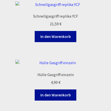
Order Confirmation
Schnellgasgriff replika YCF
Order Failed
21,59
€
Pitbike Junior
In den Warenkorb
Pitbike-Training
Pitbikestrecken in Spanien – eine Rundreise und die
TOPstrecken
Hülle Gasgriff einzeln
POLITICA DE COOKIES
4,90
€
Registration
In den Warenkorb
Rennserien-Veranstalter