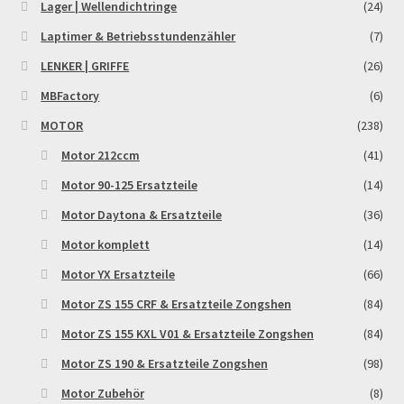
Lager | Wellendichtringe
(24)
Laptimer & Betriebsstundenzähler
(7)
LENKER | GRIFFE
(26)
MBFactory
(6)
MOTOR
(238)
Motor 212ccm
(41)
Motor 90-125 Ersatzteile
(14)
Motor Daytona & Ersatzteile
(36)
Motor komplett
(14)
Motor YX Ersatzteile
(66)
Motor ZS 155 CRF & Ersatzteile Zongshen
(84)
Motor ZS 155 KXL V01 & Ersatzteile Zongshen
(84)
Motor ZS 190 & Ersatzteile Zongshen
(98)
Motor Zubehör
(8)