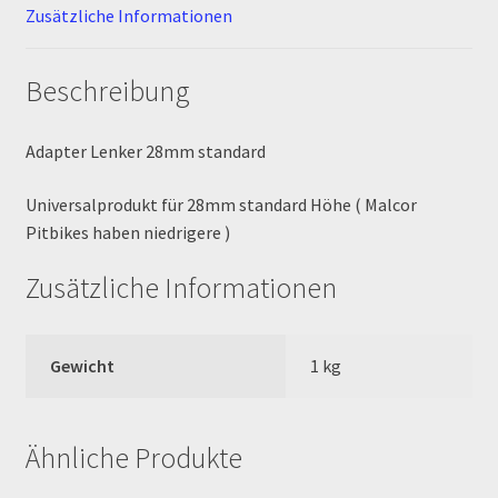
Zusätzliche Informationen
MALCOR PITCROSS / DIRTBIKE
Beschreibung
Mein Konto
Adapter Lenker 28mm standard
Member Directory
Universalprodukt für 28mm standard Höhe ( Malcor
MERCHANDISE
Pitbikes haben niedrigere )
My Account
Zusätzliche Informationen
My Account
Gewicht
1 kg
My Profile
Ähnliche Produkte
Newsletter