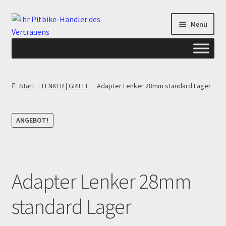
Zur
Zum
Menü
Navigation
Inhalt
springen
springen
Start
Start
LENKER | GRIFFE
Adapter Lenker 28mm standard Lager
ANGEBOTE AB-PITBIKE
ANGEBOT!
Checkout
Datenschutzerklärung
Adapter Lenker 28mm
Devolución
standard Lager
Echtheit von Bewertungen