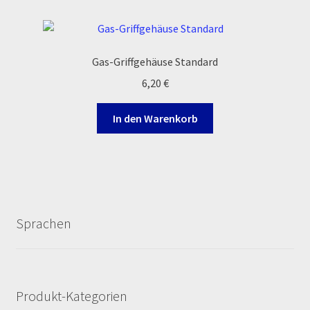
Reset Password
Shop
Gas-Griffgehäuse Standard
6,20
€
Sign Up
In den Warenkorb
Support
Términos y Condiciones Generales
Versandarten
Sprachen
Warenkorb
Widerrufsbelehrung & -formular
Produkt-Kategorien
Zahlung & Versand