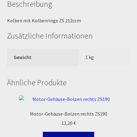
Beschreibung
MALCOR PITCROSS / DIRTBIKE
Kolben mit Kolbenringe ZS 212ccm
Mein Konto
Zusätzliche Informationen
Member Directory
Gewicht
1 kg
MERCHANDISE
My Account
Ähnliche Produkte
My Account
My Profile
Motor-Gehäuse-Bolzen rechts ZS190
11,20
€
Newsletter