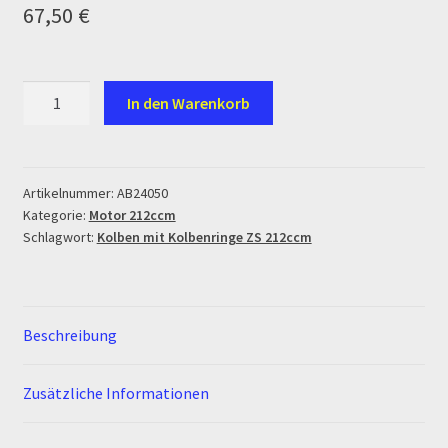
67,50
€
Ersatzteile Pitbike
Formas de Pago (Bankverbindung)
Kolben
In den Warenkorb
mit
Impressum
Kolbenringe
ZS
Info
212ccm
Artikelnummer:
AB24050
Kategorie:
Motor 212ccm
Menge
INFOSEITE
Schlagwort:
Kolben mit Kolbenringe ZS 212ccm
Kasse
Kontakt
Beschreibung
Log In
Zusätzliche Informationen
MALCOR MTR PITBIKES