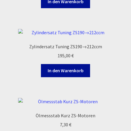
In den Warenkorb
Order Confirmation
Order Failed
Pitbike Junior
Zylindersatz Tuning ZS190→212ccm
Pitbike-Training
195,00
€
Pitbikestrecken in Spanien – eine Rundreise und die
In den Warenkorb
TOPstrecken
POLITICA DE COOKIES
Registration
Ölmessstab Kurz ZS-Motoren
Rennserien-Veranstalter
7,30
€