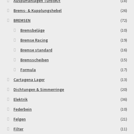
Auspuffanlagen TurboKit
(18)
Brems- & Kupplungshebel
(26)
Zahlungsarten
BREMSEN
(72)
Bremsbeläge
(10)
Bremse Racing
(19)
Bremse standard
(16)
Bremsscheiben
(15)
Formula
(17)
Cartagena Lager
(13)
Dichtungen & Simmerringe
(20)
Elektrik
(36)
Federbein
(10)
Felgen
(21)
Filter
(11)