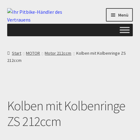
Zur
Zum
Menü
Navigation
Inhalt
springen
springen
Start
Start
MOTOR
Motor 212ccm
Kolben mit Kolbenringe ZS
212ccm
ANGEBOTE AB-PITBIKE
Checkout
Datenschutzerklärung
Kolben mit Kolbenringe
Devolución
ZS 212ccm
Echtheit von Bewertungen