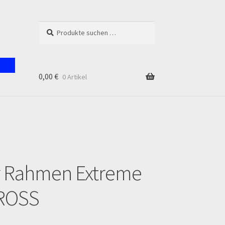
Suchen
Suchen
nach:
0,00
€
0 Artikel
unt
r Rahmen Extreme
ROSS
en