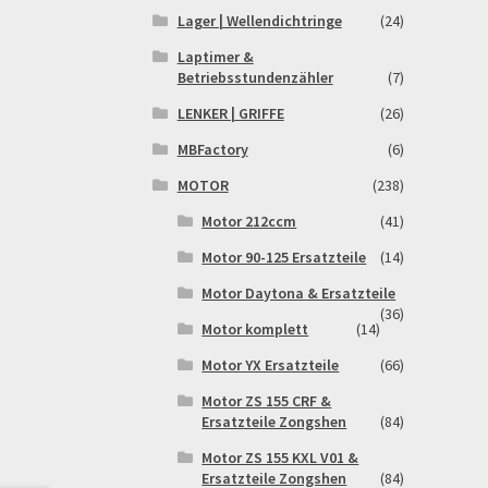
Lager | Wellendichtringe
(24)
Laptimer &
Betriebsstundenzähler
(7)
LENKER | GRIFFE
(26)
MBFactory
(6)
MOTOR
(238)
Motor 212ccm
(41)
Motor 90-125 Ersatzteile
(14)
Motor Daytona & Ersatzteile
(36)
Motor komplett
(14)
Motor YX Ersatzteile
(66)
Motor ZS 155 CRF &
Ersatzteile Zongshen
(84)
Motor ZS 155 KXL V01 &
Ersatzteile Zongshen
(84)