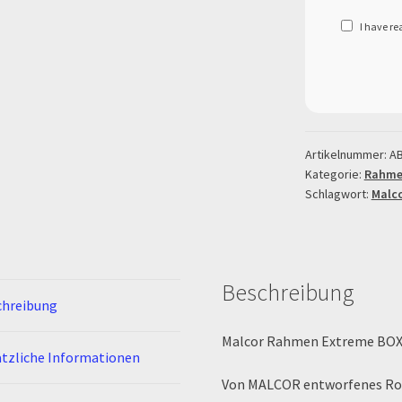
I have r
Artikelnummer:
A
Kategorie:
Rahmen
Schlagwort:
Malc
Beschreibung
chreibung
Malcor Rahmen Extreme BO
tzliche Informationen
Von MALCOR entworfenes Roh