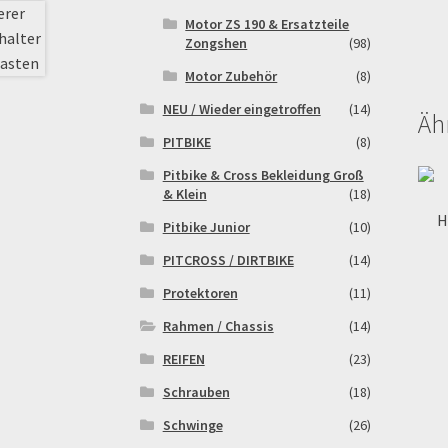
Motor ZS 190 & Ersatzteile
Zongshen
(98)
Motor Zubehör
(8)
NEU / Wieder eingetroffen
(14)
Äh
PITBIKE
(8)
Pitbike & Cross Bekleidung Groß
& Klein
(18)
H
Pitbike Junior
(10)
PITCROSS / DIRTBIKE
(14)
Protektoren
(11)
Rahmen / Chassis
(14)
REIFEN
(23)
Schrauben
(18)
Schwinge
(26)