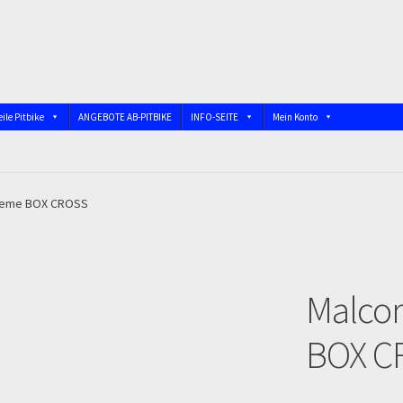
ile Pitbike
ANGEBOTE AB-PITBIKE
INFO-SEITE
Mein Konto
nschutzerklärung
Devolución
Echtheit von Bewertungen
bindung)
Impressum
Info
INFOSEITE
Kasse
Kontakt
Log In
reme BOX CROSS
 DIRTBIKE
Mein Konto
Member Directory
MERCHANDISE
My Acco
Malco
firmation
Order Failed
Pitbike Junior
Pitbike-Training
BOX C
 und die TOPstrecken
POLITICA DE COOKIES
Registration
op
Sign Up
Support
Términos y Condiciones Generales
Versandart