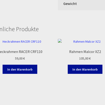
Gewicht
nliche Produkte
eckrahmen RACER CRF110
Rahmen Malcor XZ2
59,00
€
105,00
€
In den Warenkorb
In den Warenkorb