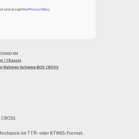
ead and accept the
Privacy Policy
B50000-XM
 / Chassis
or Rahmen Extreme BOX CROSS
X CROSS
rchassis im TTR- oder KTM65-Format.