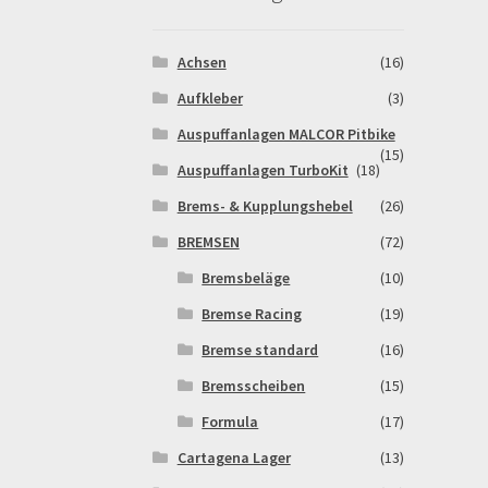
Warenkorb
Widerrufsbelehrung & -formular
Achsen
(16)
Aufkleber
(3)
Auspuffanlagen MALCOR Pitbike
(15)
Auspuffanlagen TurboKit
(18)
Brems- & Kupplungshebel
(26)
BREMSEN
(72)
Bremsbeläge
(10)
Bremse Racing
(19)
Bremse standard
(16)
Bremsscheiben
(15)
Formula
(17)
Cartagena Lager
(13)