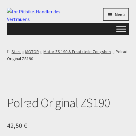
Zur
Zum
Menü
Navigation
Inhalt
springen
springen
Start
Start
MOTOR
Motor ZS 190 & Ersatzteile Zongshen
Polrad
Original ZS190
ANGEBOTE AB-PITBIKE
Checkout
Datenschutzerklärung
Polrad Original ZS190
Devolución
Echtheit von Bewertungen
42,50
€