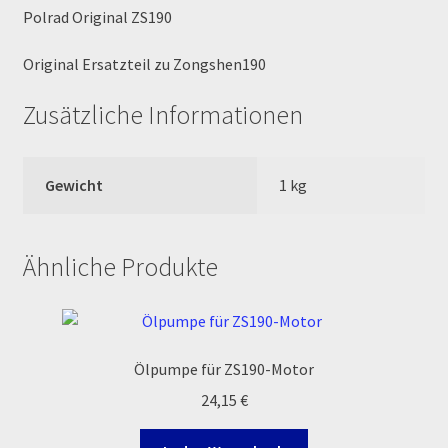
Polrad Original ZS190
MALCOR PITCROSS / DIRTBIKE
Original Ersatzteil zu Zongshen190
Mein Konto
Zusätzliche Informationen
Member Directory
Gewicht
1 kg
MERCHANDISE
My Account
Ähnliche Produkte
My Account
My Profile
Ölpumpe für ZS190-Motor
24,15
€
Newsletter