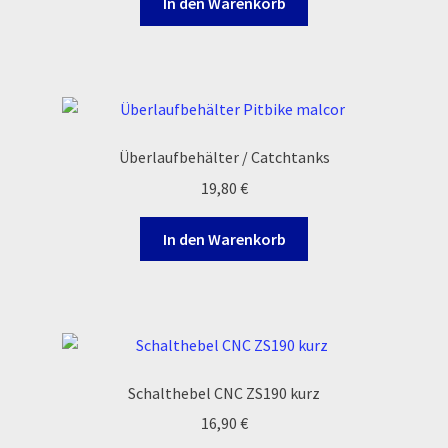
In den Warenkorb
Order Confirmation
Order Failed
Pitbike Junior
Überlaufbehälter / Catchtanks
Pitbike-Training
19,80
€
Pitbikestrecken in Spanien – eine Rundreise und die
In den Warenkorb
TOPstrecken
POLITICA DE COOKIES
Registration
Schalthebel CNC ZS190 kurz
Rennserien-Veranstalter
16,90
€