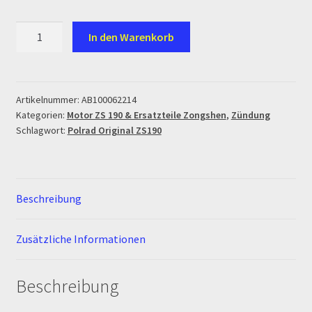
Ersatzteile Pitbike
Polrad
In den Warenkorb
Formas de Pago (Bankverbindung)
Original
ZS190
Menge
Impressum
Artikelnummer:
AB100062214
Kategorien:
Motor ZS 190 & Ersatzteile Zongshen
,
Zündung
Info
Schlagwort:
Polrad Original ZS190
INFOSEITE
Kasse
Beschreibung
Kontakt
Zusätzliche Informationen
Log In
Beschreibung
MALCOR MTR PITBIKES