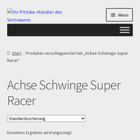
Zur
Zum
Menü
Navigation
Inhalt
springen
springen
Start
Start
Produkte verschlagwortet mit „Achse Schwinge Super
Racer“
ANGEBOTE AB-PITBIKE
Checkout
Achse Schwinge Super
Datenschutzerklärung
Racer
Devolución
Echtheit von Bewertungen
Einzelnes Ergebnis wird angezeigt