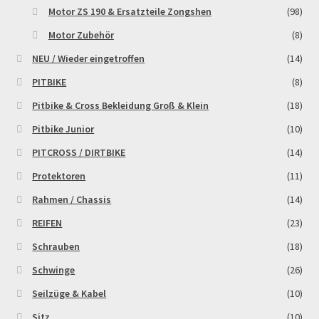
Motor ZS 190 & Ersatzteile Zongshen
(98)
Zahlungsarten
Motor Zubehör
(8)
NEU / Wieder eingetroffen
(14)
PITBIKE
(8)
Pitbike & Cross Bekleidung Groß & Klein
(18)
Pitbike Junior
(10)
PITCROSS / DIRTBIKE
(14)
Protektoren
(11)
Rahmen / Chassis
(14)
REIFEN
(23)
Schrauben
(18)
Schwinge
(26)
Seilzüge & Kabel
(10)
Sitz
(10)