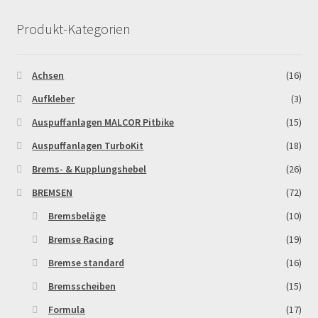
Produkt-Kategorien
MALCOR PITCROSS / DIRTBIKE
Mein Konto
Achsen
(16)
Aufkleber
(3)
Member Directory
Auspuffanlagen MALCOR Pitbike
(15)
MERCHANDISE
Auspuffanlagen TurboKit
(18)
Brems- & Kupplungshebel
(26)
My Account
BREMSEN
(72)
Bremsbeläge
(10)
My Account
Bremse Racing
(19)
My Profile
Bremse standard
(16)
Bremsscheiben
(15)
Newsletter
Formula
(17)