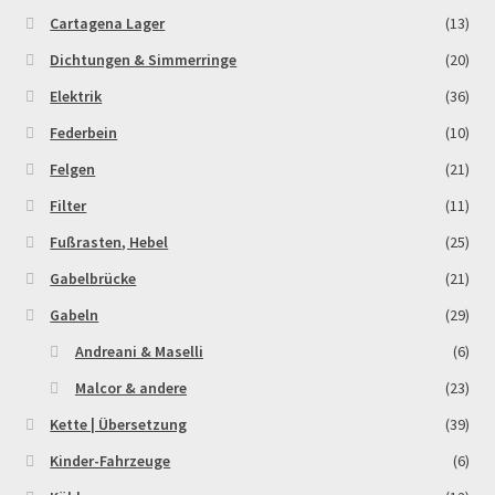
Order Confirmation
Cartagena Lager
(13)
Dichtungen & Simmerringe
(20)
Order Failed
Elektrik
(36)
Federbein
(10)
Pitbike Junior
Felgen
(21)
Pitbike-Training
Filter
(11)
Fußrasten, Hebel
(25)
Pitbikestrecken in Spanien – eine Rundreise und die
Gabelbrücke
(21)
TOPstrecken
Gabeln
(29)
POLITICA DE COOKIES
Andreani & Maselli
(6)
Malcor & andere
(23)
Registration
Kette | Übersetzung
(39)
Rennserien-Veranstalter
Kinder-Fahrzeuge
(6)