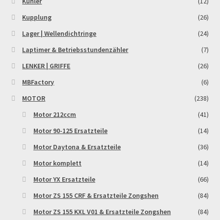
Kühler
(12)
Reset Password
Kupplung
(26)
Lager | Wellendichtringe
(24)
Shop
Laptimer & Betriebsstundenzähler
(7)
Sign Up
LENKER | GRIFFE
(26)
MBFactory
(6)
Support
MOTOR
(238)
Términos y Condiciones Generales
Motor 212ccm
(41)
Motor 90-125 Ersatzteile
(14)
Versandarten
Motor Daytona & Ersatzteile
(36)
Motor komplett
(14)
Warenkorb
Motor YX Ersatzteile
(66)
Widerrufsbelehrung & -formular
Motor ZS 155 CRF & Ersatzteile Zongshen
(84)
Motor ZS 155 KXL V01 & Ersatzteile Zongshen
(84)
Zahlung & Versand