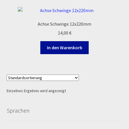
Ersatzteile Pitbike
Formas de Pago (Bankverbindung)
Achse Schwinge 12x220mm
14,00
€
Impressum
In den Warenkorb
Info
INFOSEITE
Kasse
Einzelnes Ergebnis wird angezeigt
Kontakt
Sprachen
Log In
MALCOR MTR PITBIKES