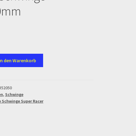
20mm
en
In den Warenkorb
R52050
en
,
Schwinge
 Schwinge Super Racer