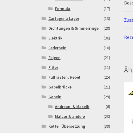
Bes
Formula
(17)
Cartagena Lager
(13)
Zusä
Dichtungen & Simmerringe
(20)
Reze
Elektrik
(36)
Federbein
(10)
Felgen
(21)
Filter
(11)
Äh
Fußrasten, Hebel
(25)
Gabelbrücke
(21)
Gabeln
(29)
Andreani & Maselli
(6)
Malcor & andere
(23)
Kette | Übersetzung
(39)