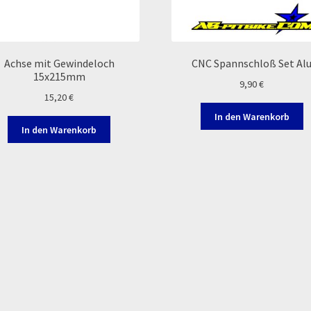
Achse mit Gewindeloch
CNC Spannschloß Set Al
15x215mm
9,90
€
15,20
€
In den Warenkorb
In den Warenkorb