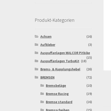
Pitbikestrecken in Spanien – eine Rundreise
Rennserien-Veranstalter
Reset Password
Sh
Produkt-Kategorien
Warenkorb
Widerrufsbelehrung & -formular
Achsen
(16)
Aufkleber
(3)
Auspuffanlagen MALCOR Pitbike
(15)
Auspuffanlagen TurboKit
(18)
Brems- & Kupplungshebel
(26)
BREMSEN
(72)
Bremsbeläge
(10)
Bremse Racing
(19)
Bremse standard
(16)
Bremsscheiben
(15)