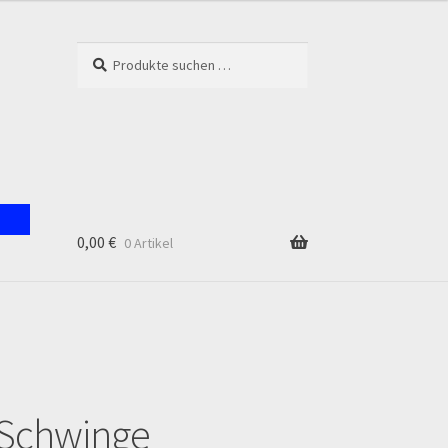
Suchen
Suchen
nach:
0,00
€
0 Artikel
unt
 Schwinge