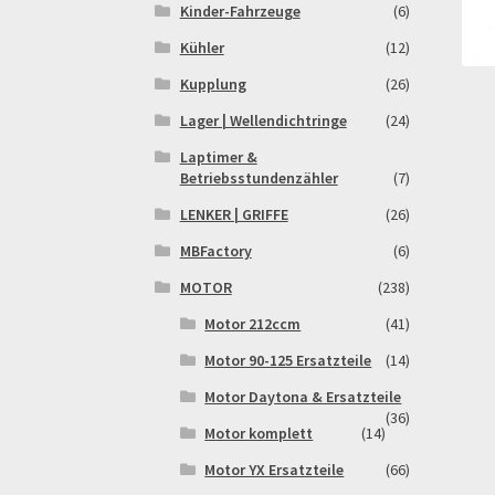
Kinder-Fahrzeuge
(6)
Kühler
(12)
Kupplung
(26)
Lager | Wellendichtringe
(24)
Laptimer &
Betriebsstundenzähler
(7)
LENKER | GRIFFE
(26)
MBFactory
(6)
MOTOR
(238)
Motor 212ccm
(41)
Motor 90-125 Ersatzteile
(14)
Motor Daytona & Ersatzteile
(36)
Motor komplett
(14)
Motor YX Ersatzteile
(66)