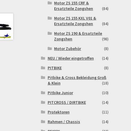
Motor ZS 155 CRF &
Ersatzteile Zongshen
(84)
Motor ZS 155 KXL V01 &
Ersatzteile Zongshen
(84)
Motor ZS 190 & Ersatzteile
Zongshen
(98)
Motor Zubehör
(8)
NEU / Wieder eingetroffen
(14)
PITBIKE
(8)
Pitbike & Cross Bekleidung Groß
& Klein
(18)
Pitbike Junior
(10)
PITCROSS / DIRTBIKE
(14)
Protektoren
(11)
Rahmen / Chassis
(14)