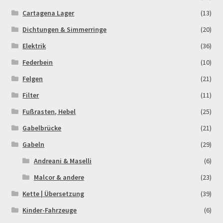
Cartagena Lager
(13)
Newsletter
Dichtungen & Simmerringe
(20)
Elektrik
(36)
Order Confirmation
Federbein
(10)
Order Failed
Felgen
(21)
Filter
(11)
Pitbike Junior
Fußrasten, Hebel
(25)
Pitbike-Training
Gabelbrücke
(21)
Gabeln
(29)
Pitbikestrecken in Spanien – eine Rundreise und die
Andreani & Maselli
(6)
TOPstrecken
Malcor & andere
(23)
POLITICA DE COOKIES
Kette | Übersetzung
(39)
Kinder-Fahrzeuge
(6)
Registration