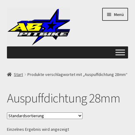
Zur
Zum
Menü
Navigation
Inhalt
springen
springen
Start
Start
Produkte verschlagwortet mit „Auspuffdichtung 28mm“
ANGEBOTE AB-PITBIKE
Auspuffdichtung 28mm
Checkout
Datenschutzerklärung
Einzelnes Ergebnis wird angezeigt
Devolución