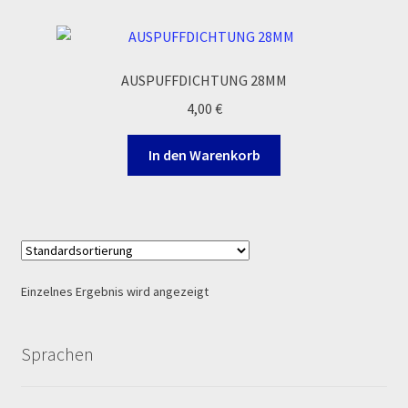
Echtheit von Bewertungen
AUSPUFFDICHTUNG 28MM
Ersatzteile Pitbike
4,00
€
Formas de Pago (Bankverbindung)
In den Warenkorb
Impressum
Info
INFOSEITE
Einzelnes Ergebnis wird angezeigt
Kasse
Sprachen
Kontakt