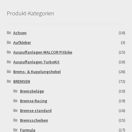
Log In
Produkt-Kategorien
MALCOR MTR PITBIKES
Achsen
(16)
MALCOR PITCROSS / DIRTBIKE
Aufkleber
(3)
Mein Konto
Auspuffanlagen MALCOR Pitbike
(15)
Auspuffanlagen TurboKit
(18)
Member Directory
Brems- & Kupplungshebel
(26)
BREMSEN
(72)
MERCHANDISE
Bremsbeläge
(10)
My Account
Bremse Racing
(19)
Bremse standard
(16)
My Account
Bremsscheiben
(15)
My Profile
Formula
(17)