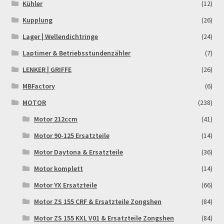
Kühler
(12)
Kupplung
(26)
Rennserien-Veranstalter
Lager | Wellendichtringe
(24)
Reset Password
Laptimer & Betriebsstundenzähler
(7)
LENKER | GRIFFE
(26)
Shop
MBFactory
(6)
Sign Up
MOTOR
(238)
Motor 212ccm
(41)
Support
Motor 90-125 Ersatzteile
(14)
Motor Daytona & Ersatzteile
(36)
Términos y Condiciones Generales
Motor komplett
(14)
Versandarten
Motor YX Ersatzteile
(66)
Motor ZS 155 CRF & Ersatzteile Zongshen
(84)
Warenkorb
Motor ZS 155 KXL V01 & Ersatzteile Zongshen
(84)