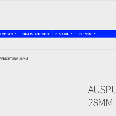
ile Pitbike
ANGEBOTE AB-PITBIKE
INFO-SEITE
Mein Konto
nschutzerklärung
Devolución
Echtheit von Bewertungen
bindung)
Impressum
Info
INFOSEITE
Kasse
Kontakt
Log In
FFDICHTUNG 28MM
 DIRTBIKE
Mein Konto
Member Directory
MERCHANDISE
My Acco
AUSP
firmation
Order Failed
Pitbike Junior
Pitbike-Training
28MM
 und die TOPstrecken
POLITICA DE COOKIES
Registration
op
Sign Up
Support
Términos y Condiciones Generales
Versandart