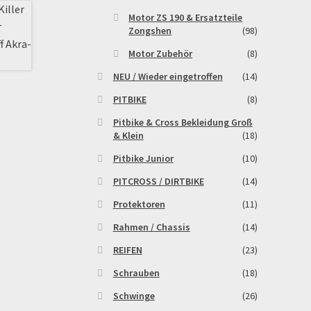
Motor ZS 190 & Ersatzteile
Zongshen
(98)
Motor Zubehör
(8)
NEU / Wieder eingetroffen
(14)
PITBIKE
(8)
Pitbike & Cross Bekleidung Groß
& Klein
(18)
Pitbike Junior
(10)
PITCROSS / DIRTBIKE
(14)
Protektoren
(11)
Rahmen / Chassis
(14)
REIFEN
(23)
Schrauben
(18)
Schwinge
(26)