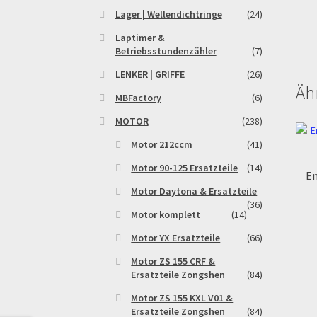
Lager | Wellendichtringe
(24)
Laptimer &
Betriebsstundenzähler
(7)
LENKER | GRIFFE
(26)
Äh
MBFactory
(6)
MOTOR
(238)
Motor 212ccm
(41)
Motor 90-125 Ersatzteile
(14)
En
Motor Daytona & Ersatzteile
(36)
Motor komplett
(14)
Motor YX Ersatzteile
(66)
Motor ZS 155 CRF &
Ersatzteile Zongshen
(84)
Motor ZS 155 KXL V01 &
Ersatzteile Zongshen
(84)