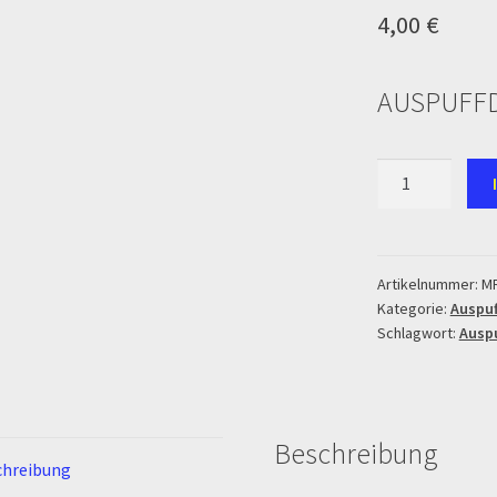
4,00
€
Zahlung & Versand
Zahlungsarten
AUSPUFF
AUSPUFFDICH
28MM
Menge
Artikelnummer:
M
Kategorie:
Auspuf
Schlagwort:
Ausp
Beschreibung
chreibung