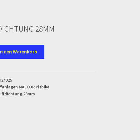
DICHTUNG 28MM
TUNG
In den Warenkorb
R24925
fanlagen MALCOR Pitbike
uffdichtung 28mm