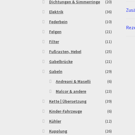
Dichtungen & Simmerringe
(20)
Zusä
Elektrik
(36)
Federbein
(10)
Reze
Felgen
(21)
Filter
(11)
Fußrasten, Hebel
(25)
Gabelbrücke
(21)
Gabeln
(29)
Andreani & Maselli
(6)
Malcor & andere
(23)
Kette | Übersetzung
(39)
Kinder-Fahrzeuge
(6)
Kühler
(12)
Kupplung
(26)