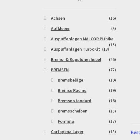
Warenkorb
Widerrufsbelehrung & -formular
Achsen
(16)
Aufkleber
(3)
Auspuffanlagen MALCOR Pitbike
(15)
Auspuffanlagen TurboKit
(18)
Brems- & Kupplungshebel
(26)
BREMSEN
(72)
Bremsbeläge
(10)
Bremse Racing
(19)
Bremse standard
(16)
Bremsscheiben
(15)
Formula
(17)
Cartagena Lager
(13)
Bes