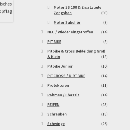
Motor ZS 190 & Ersatzteile
Zongshen
(98)
Motor Zubehör
(8)
NEU / Wieder eingetroffen
(14)
PITBIKE
(8)
Pitbike & Cross Bekleidung Groß
& Klein
(18)
Pitbike Junior
(10)
PITCROSS / DIRTBIKE
(14)
Protektoren
(11)
Rahmen / Chassis
(14)
REIFEN
(23)
Schrauben
(18)
Schwinge
(26)