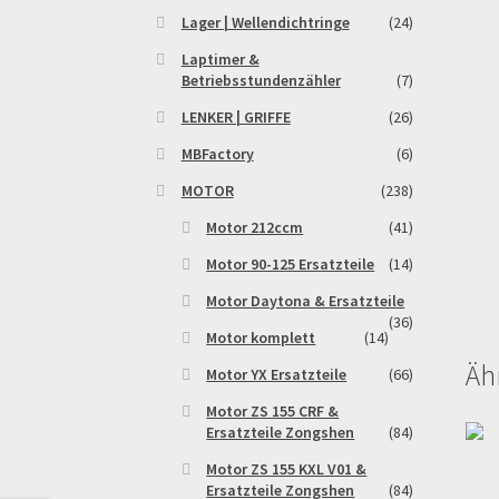
Lager | Wellendichtringe
(24)
Laptimer &
Betriebsstundenzähler
(7)
LENKER | GRIFFE
(26)
MBFactory
(6)
MOTOR
(238)
Motor 212ccm
(41)
Motor 90-125 Ersatzteile
(14)
Motor Daytona & Ersatzteile
(36)
Motor komplett
(14)
Äh
Motor YX Ersatzteile
(66)
Motor ZS 155 CRF &
Ersatzteile Zongshen
(84)
Motor ZS 155 KXL V01 &
Ersatzteile Zongshen
(84)