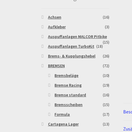
Warenkorb
Widerrufsbelehrung & -formular
Achsen
(16)
Aufkleber
(3)
Auspuffanlagen MALCOR Pitbike
(15)
Auspuffanlagen TurboKit
(18)
Brems- & Kupplungshebel
(26)
BREMSEN
(72)
Bremsbeläge
(10)
Bremse Racing
(19)
Bremse standard
(16)
Bremsscheiben
(15)
Bes
Formula
(17)
Cartagena Lager
(13)
Zusä