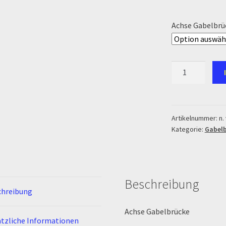
Zahlung & Versand
Zahlungsarten
Achse Gabelbrü
Achse
Gabelbrücke
Menge
Artikelnummer:
n. 
Kategorie:
Gabel
Beschreibung
chreibung
Achse Gabelbrücke
tzliche Informationen