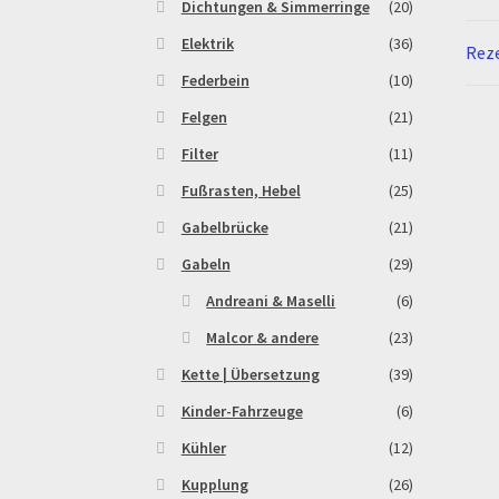
Dichtungen & Simmerringe
(20)
Elektrik
(36)
Reze
Federbein
(10)
Felgen
(21)
Filter
(11)
Fußrasten, Hebel
(25)
Gabelbrücke
(21)
Gabeln
(29)
Andreani & Maselli
(6)
Malcor & andere
(23)
Kette | Übersetzung
(39)
Kinder-Fahrzeuge
(6)
Kühler
(12)
Kupplung
(26)