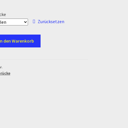
cke
Zurücksetzen
In den Warenkorb
v.
brücke