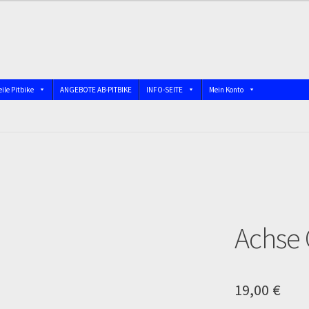
ile Pitbike
ANGEBOTE AB-PITBIKE
INFO-SEITE
Mein Konto
nschutzerklärung
Devolución
Echtheit von Bewertungen
bindung)
Impressum
Info
INFOSEITE
Kasse
Kontakt
Log In
 DIRTBIKE
Mein Konto
Member Directory
MERCHANDISE
My Acco
Achse
firmation
Order Failed
Pitbike Junior
Pitbike-Training
 und die TOPstrecken
POLITICA DE COOKIES
Registration
19,00
€
op
Sign Up
Support
Términos y Condiciones Generales
Versandart