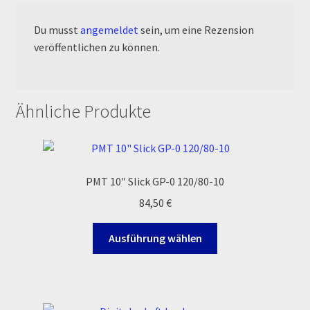
Order Confirmation
Du musst
angemeldet
sein, um eine Rezension
veröffentlichen zu können.
Order Failed
Pitbike Junior
Ähnliche Produkte
Pitbike-Training
Pitbikestrecken in Spanien – eine Rundreise und die
TOPstrecken
PMT 10″ Slick GP-0 120/80-10
84,50
€
POLITICA DE COOKIES
Dieses
Ausführung wählen
Produkt
Registration
weist
mehrere
Rennserien-Veranstalter
Varianten