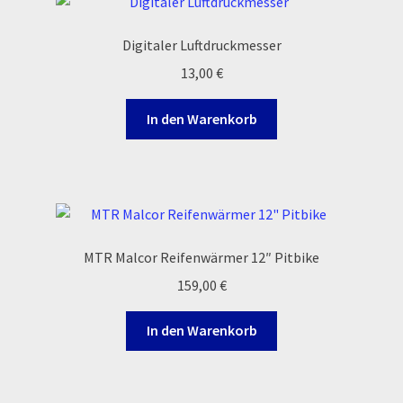
auf.
Reset Password
Die
Digitaler Luftdruckmesser
Optionen
Shop
13,00
€
können
auf
Sign Up
In den Warenkorb
der
Produktseite
Support
gewählt
werden
Términos y Condiciones Generales
Versandarten
MTR Malcor Reifenwärmer 12″ Pitbike
159,00
€
Warenkorb
In den Warenkorb
Widerrufsbelehrung & -formular
Zahlung & Versand