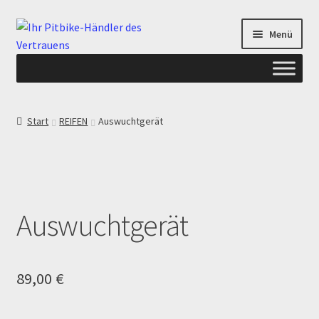
Zur
Zum
Menü
Navigation
Inhalt
springen
springen
Start
Start
REIFEN
Auswuchtgerät
ANGEBOTE AB-PITBIKE
Checkout
Auswuchtgerät
Datenschutzerklärung
Devolución
89,00
€
Echtheit von Bewertungen