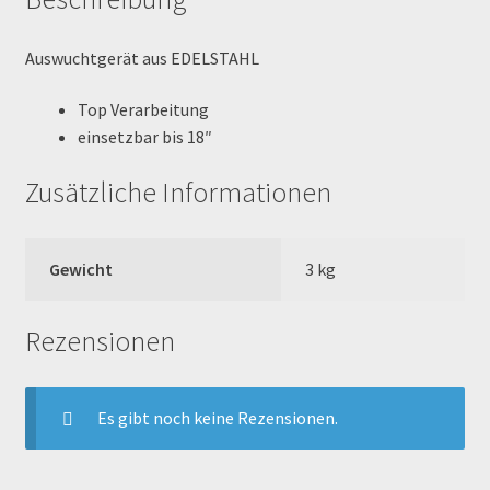
MALCOR PITCROSS / DIRTBIKE
Auswuchtgerät aus EDELSTAHL
Mein Konto
Top Verarbeitung
einsetzbar bis 18″
Member Directory
Zusätzliche Informationen
MERCHANDISE
Gewicht
3 kg
My Account
My Account
Rezensionen
My Profile
Es gibt noch keine Rezensionen.
Newsletter