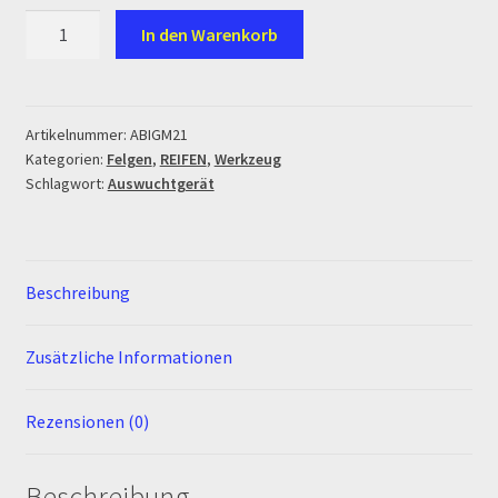
Ersatzteile Pitbike
Auswuchtgerät
In den Warenkorb
Menge
Formas de Pago (Bankverbindung)
Impressum
Artikelnummer:
ABIGM21
Kategorien:
Felgen
,
REIFEN
,
Werkzeug
Schlagwort:
Auswuchtgerät
Info
INFOSEITE
Beschreibung
Kasse
Zusätzliche Informationen
Kontakt
Rezensionen (0)
Log In
MALCOR MTR PITBIKES
Beschreibung