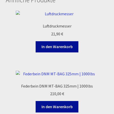
Ähnliche Produkte
Reset Password
Shop
Luftdruckmesser
Sign Up
21,90
€
Support
In den Warenkorb
Términos y Condiciones Generales
Versandarten
Warenkorb
Federbein DNM MT-BAG 325mm | 1000lbs
210,00
€
Widerrufsbelehrung & -formular
In den Warenkorb
Zahlung & Versand