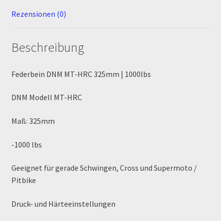
Rezensionen (0)
MALCOR PITCROSS / DIRTBIKE
Beschreibung
Mein Konto
Member Directory
Federbein DNM MT-HRC 325mm | 1000lbs
DNM Modell MT-HRC
MERCHANDISE
Maß: 325mm
My Account
-1000 lbs
My Account
Geeignet für gerade Schwingen, Cross und Supermoto /
My Profile
Pitbike
Newsletter
Druck- und Härteeinstellungen