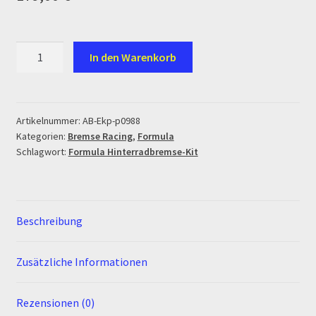
Ersatzteile Pitbike
Formas de Pago (Bankverbindung)
Formula
In den Warenkorb
Hinterradbremse-
Impressum
Kit
Menge
Info
Artikelnummer:
AB-Ekp-p0988
Kategorien:
Bremse Racing
,
Formula
Schlagwort:
Formula Hinterradbremse-Kit
INFOSEITE
Kasse
Beschreibung
Kontakt
Zusätzliche Informationen
Log In
Rezensionen (0)
MALCOR MTR PITBIKES