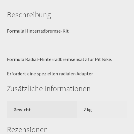
MALCOR PITCROSS / DIRTBIKE
Beschreibung
Mein Konto
Formula Hinterradbremse-Kit
Member Directory
Formula Radial-Hinterradbremsensatz für Pit Bike.
MERCHANDISE
Erfordert eine speziellen radialen Adapter.
My Account
Zusätzliche Informationen
My Account
My Profile
Gewicht
2 kg
Newsletter
Rezensionen