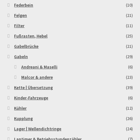
Federbein
(10)
Felgen
(21)
Filter
(11)
Fußrasten, Hebel
(25)
Gabelbrücke
(21)
Gabeln
(29)
Andreani & Maselli
(6)
Malcor & andere
(23)
Kette | Übersetzung
(39)
Kinder-Fahrzeuge
(6)
Kühler
(12)
Kupplung
(26)
Lager | Wellendichtringe
(24)
Laptimer & Betriebsstundenzähler
(7)