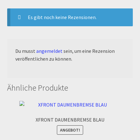
Order Confirmation
Es gibt noch keine Rezensionen.
Order Failed
Pitbike Junior
Du musst
angemeldet
sein, um eine Rezension
Pitbike-Training
veröffentlichen zu können.
Pitbikestrecken in Spanien – eine Rundreise und die
TOPstrecken
Ähnliche Produkte
POLITICA DE COOKIES
Registration
XFRONT DAUMENBREMSE BLAU
Rennserien-Veranstalter
ANGEBOT!