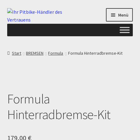
Zur
Zum
Menü
Navigation
Inhalt
springen
springen
Start
Start
BREMSEN
Formula
Formula Hinterradbremse-Kit
ANGEBOTE AB-PITBIKE
Checkout
Formula
Datenschutzerklärung
Hinterradbremse-Kit
Devolución
Echtheit von Bewertungen
179,00
€