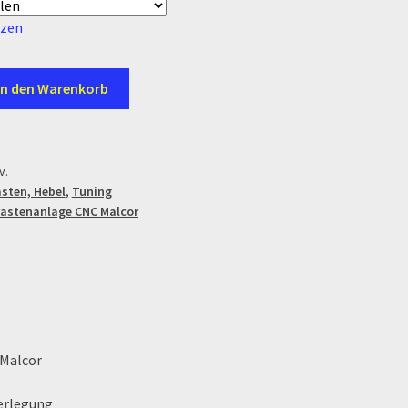
tzen
In den Warenkorb
v.
sten, Hebel
,
Tuning
rastenanlage CNC Malcor
Malcor
erlegung