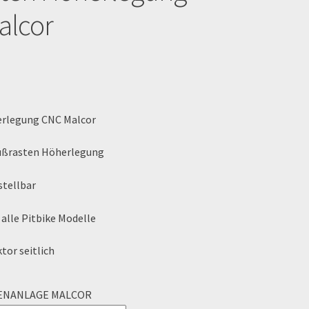
alcor
en
rlegung CNC Malcor
ußrasten Höherlegung
stellbar
 alle Pitbike Modelle
tor seitlich
ENANLAGE MALCOR