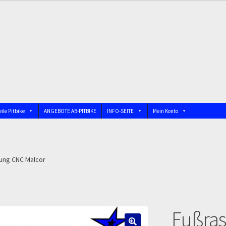
ile Pitbike
ANGEBOTE AB-PITBIKE
INFO-SEITE
Mein Konto
nschutzerklärung
Devolución
Echtheit von Bewertungen
bindung)
Impressum
Info
INFOSEITE
Kasse
Kontakt
Log In
ung CNC Malcor
 DIRTBIKE
Mein Konto
Member Directory
MERCHANDISE
My Acco
Fußras
firmation
Order Failed
Pitbike Junior
Pitbike-Training