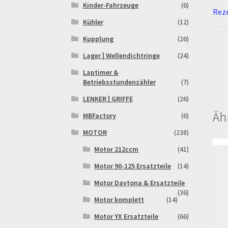
Kinder-Fahrzeuge
(6)
Reze
Kühler
(12)
Kupplung
(26)
Lager | Wellendichtringe
(24)
Laptimer &
Betriebsstundenzähler
(7)
LENKER | GRIFFE
(26)
Äh
MBFactory
(6)
MOTOR
(238)
Motor 212ccm
(41)
Motor 90-125 Ersatzteile
(14)
Motor Daytona & Ersatzteile
(36)
Motor komplett
(14)
Motor YX Ersatzteile
(66)