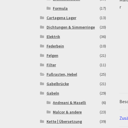
Formula
(17)
Cartagena Lager
(13)
Dichtungen & Simmerringe
(20)
Elektrik
(36)
Federbein
(10)
Felgen
(21)
Filter
(11)
Fußrasten, Hebel
(25)
Gabelbrücke
(21)
Gabeln
(29)
Bes
Andreani & Maselli
(6)
Malcor & andere
(23)
Zusä
Kette | Übersetzung
(39)