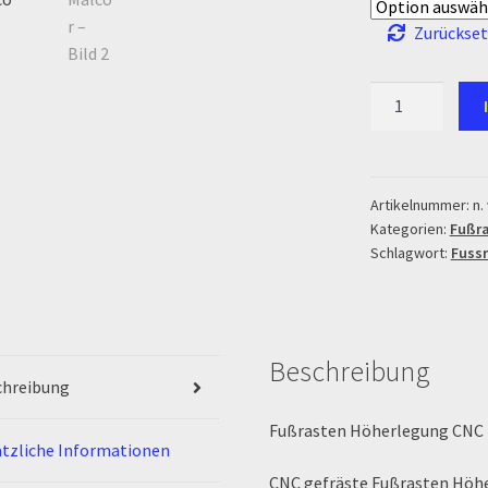
Zurückse
Fußrasten
Höherlegung
CNC
Malcor
Menge
Artikelnummer:
n. 
Kategorien:
Fußra
Schlagwort:
Fuss
Beschreibung
chreibung
Fußrasten Höherlegung CNC 
tzliche Informationen
CNC gefräste Fußrasten Höh