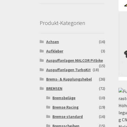
Pitbikestrecken in Spanien – eine Rundreise
Rennserien-Veranstalter
Reset Password
Sh
Produkt-Kategorien
Warenkorb
Widerrufsbelehrung & -formular
Achsen
(16)
Aufkleber
(3)
Auspuffanlagen MALCOR Pitbike
(15)
Auspuffanlagen TurboKit
(18)
Brems- & Kupplungshebel
(26)
BREMSEN
(72)
Bremsbeläge
(10)
Bremse Racing
(19)
Bremse standard
(16)
Bremsscheiben
(15)