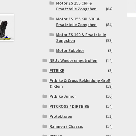
Motor ZS 155 CRF &
Ersatzteile Zongshen
(84)
Motor ZS 155 KXL V01 &
Ersatzteile Zongshen
(84)
Motor ZS 190 & Ersatzteile
Zongshen
(98)
Motor Zubehör
(8)
NEU / Wieder eingetroffen
(14)
PITBIKE
(8)
Pitbike & Cross Bekleidung Groß
& Klein
(18)
Pitbike Junior
(10)
PITCROSS / DIRTBIKE
(14)
Protektoren
(11)
Rahmen / Chassis
(14)