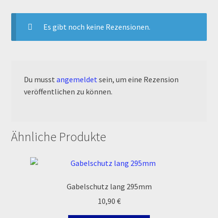
Reset Password
Es gibt noch keine Rezensionen.
Shop
Sign Up
Du musst
angemeldet
sein, um eine Rezension
Support
veröffentlichen zu können.
Términos y Condiciones Generales
Ähnliche Produkte
Versandarten
Warenkorb
Gabelschutz lang 295mm
Widerrufsbelehrung & -formular
10,90
€
Zahlung & Versand