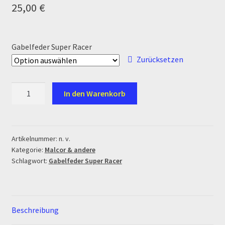
25,00
€
Ersatzteile Pitbike
Formas de Pago (Bankverbindung)
Gabelfeder Super Racer
Zurücksetzen
Impressum
Info
Gabelfeder
In den Warenkorb
Super
INFOSEITE
Racer
&
SMR
Kasse
Artikelnummer:
n. v.
Kategorie:
Malcor & andere
Menge
Schlagwort:
Gabelfeder Super Racer
Kontakt
Log In
Beschreibung
MALCOR MTR PITBIKES