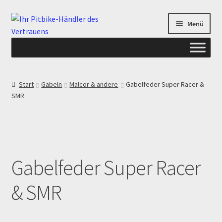
Zur
Zum
Menü
Navigation
Inhalt
springen
springen
Start
Start
Gabeln
Malcor & andere
Gabelfeder Super Racer &
SMR
ANGEBOTE AB-PITBIKE
Checkout
Datenschutzerklärung
Gabelfeder Super Racer
Devolución
& SMR
Echtheit von Bewertungen