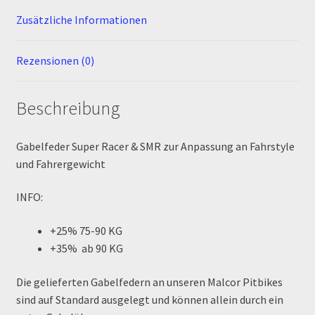
Zusätzliche Informationen
MALCOR PITCROSS / DIRTBIKE
Rezensionen (0)
Mein Konto
Member Directory
Beschreibung
MERCHANDISE
Gabelfeder Super Racer & SMR zur Anpassung an Fahrstyle
und Fahrergewicht
My Account
INFO:
My Account
+25% 75-90 KG
+35% ab 90 KG
My Profile
Die gelieferten Gabelfedern an unseren Malcor Pitbikes
Newsletter
sind auf Standard ausgelegt und können allein durch ein