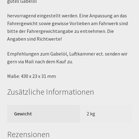
gutes Gabelöl
Order Confirmation
hervorragend eingestellt werden. Eine Anpassung an das
Order Failed
Fahrergewicht sowie gewisse Vorlieben am Fahrwerk sind
bitte der Fahrergewichtangabe zu entnehmen. Die
Pitbike Junior
Angaben sind Richtwerte!
Empfehlungen zum Gabelöl, Luftkammer ect. senden wir
Pitbike-Training
gern via Mail nach dem Kauf zu.
Pitbikestrecken in Spanien – eine Rundreise und die
Maße: 430 x 23 x 31 mm
TOPstrecken
Zusätzliche Informationen
POLITICA DE COOKIES
Registration
Gewicht
2 kg
Rennserien-Veranstalter
Rezensionen