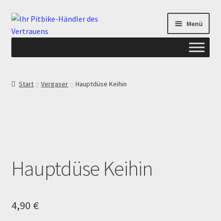
Zur
Zum
Menü
Navigation
Inhalt
springen
springen
Start
Start
Vergaser
Hauptdüse Keihin
ANGEBOTE AB-PITBIKE
Checkout
Datenschutzerklärung
Hauptdüse Keihin
Devolución
Echtheit von Bewertungen
4,90
€