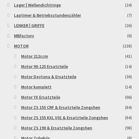
Lager | Wellendichtringe
(24)
Laptimer & Betriebsstundenzähler
(7)
LENKER | GRIFFE
(26)
MBFactory
(6)
MOTOR
(238)
Motor 212ccm
(41)
Motor 90-125 Ersatzteile
(14)
Motor Daytona & Ersatzteile
(36)
Motor komplett
(14)
Motor YX Ersatzteile
(66)
Motor ZS 155 CRF & Ersatzteile Zongshen
(84)
Motor ZS 155 KXL V01 & Ersatzteile Zongshen
(84)
Motor ZS 190 & Ersatzteile Zongshen
(98)
Motor Zubehör
(8)