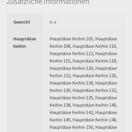
Zusätzliche Informationen
Order Confirmation
Order Failed
Gewicht
n. v.
Pitbike Junior
Hauptdüse
Hauptdüse Keihin 105, Hauptdüse
Keihin
Keihin 108, Hauptdüse Keihin 110,
Pitbike-Training
Hauptdüse Keihin 112, Hauptdüse
Keihin 115, Hauptdüse Keihin 118,
Pitbikestrecken in Spanien – eine Rundreise und die
Hauptdüse Keihin 120, Hauptdüse
TOPstrecken
Keihin 122, Hauptdüse Keihin 125,
Hauptdüse Keihin 128, Hauptdüse
Keihin 130, Hauptdüse Keihin 132,
POLITICA DE COOKIES
Hauptdüse Keihin 135, Hauptdüse
Keihin 138, Hauptdüse Keihin 140,
Registration
Hauptdüse Keihin 142, Hauptdüse
Keihin 145, Hauptdüse Keihin 148,
Rennserien-Veranstalter
Hauptdüse Keihin 150, Hauptdüse