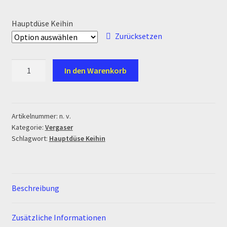
Ersatzteile Pitbike
Hauptdüse Keihin
Formas de Pago (Bankverbindung)
Zurücksetzen
Impressum
Hauptdüse
In den Warenkorb
Keihin
Info
Menge
INFOSEITE
Artikelnummer:
n. v.
Kategorie:
Vergaser
Schlagwort:
Hauptdüse Keihin
Kasse
Kontakt
Beschreibung
Log In
Zusätzliche Informationen
MALCOR MTR PITBIKES