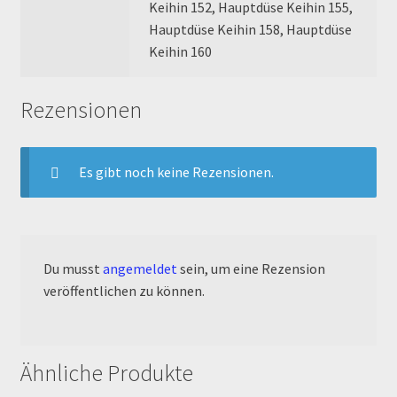
Keihin 152, Hauptdüse Keihin 155,
Reset Password
Hauptdüse Keihin 158, Hauptdüse
Keihin 160
Shop
Rezensionen
Sign Up
Support
Es gibt noch keine Rezensionen.
Términos y Condiciones Generales
Versandarten
Du musst
angemeldet
sein, um eine Rezension
veröffentlichen zu können.
Warenkorb
Widerrufsbelehrung & -formular
Ähnliche Produkte
Zahlung & Versand