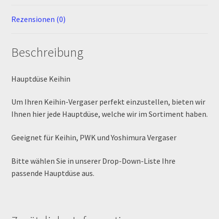
Rezensionen (0)
MALCOR PITCROSS / DIRTBIKE
Mein Konto
Beschreibung
Member Directory
Hauptdüse Keihin
MERCHANDISE
Um Ihren Keihin-Vergaser perfekt einzustellen, bieten wir
Ihnen hier jede Hauptdüse, welche wir im Sortiment haben.
My Account
Geeignet für Keihin, PWK und Yoshimura Vergaser
My Account
Bitte wählen Sie in unserer Drop-Down-Liste Ihre
passende Hauptdüse aus.
My Profile
Newsletter