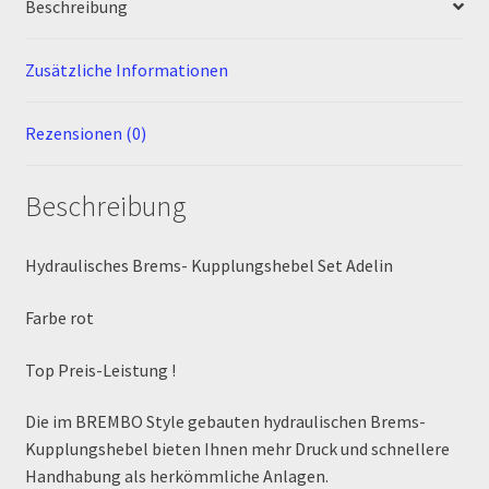
Beschreibung
MALCOR PITCROSS / DIRTBIKE
Zusätzliche Informationen
Mein Konto
Rezensionen (0)
Member Directory
Beschreibung
MERCHANDISE
Hydraulisches Brems- Kupplungshebel Set Adelin
My Account
Farbe rot
My Account
Top Preis-Leistung !
My Profile
Die im BREMBO Style gebauten hydraulischen Brems-
Kupplungshebel bieten Ihnen mehr Druck und schnellere
Newsletter
Handhabung als herkömmliche Anlagen.