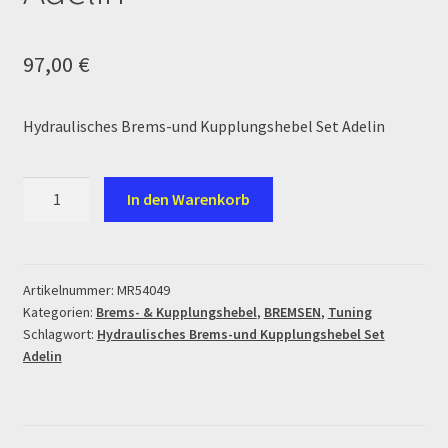
Ersatzteile Pitbike
97,00
€
Formas de Pago (Bankverbindung)
Impressum
Hydraulisches Brems-und Kupplungshebel Set Adelin
Info
Hydraulisches
In den Warenkorb
Brems-
INFOSEITE
Kupplungshebel
Set
Kasse
Adelin
Artikelnummer:
MR54049
Kategorien:
Brems- & Kupplungshebel
,
BREMSEN
,
Tuning
Menge
Kontakt
Schlagwort:
Hydraulisches Brems-und Kupplungshebel Set
Adelin
Log In
MALCOR MTR PITBIKES