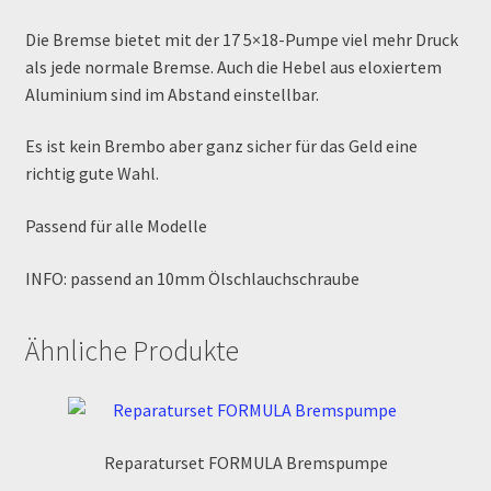
Order Confirmation
Die Bremse bietet mit der 17 5×18-Pumpe viel mehr Druck
als jede normale Bremse. Auch die Hebel aus eloxiertem
Order Failed
Aluminium sind im Abstand einstellbar.
Pitbike Junior
Es ist kein Brembo aber ganz sicher für das Geld eine
richtig gute Wahl.
Pitbike-Training
Passend für alle Modelle
Pitbikestrecken in Spanien – eine Rundreise und die
INFO: passend an 10mm Ölschlauchschraube
TOPstrecken
POLITICA DE COOKIES
Ähnliche Produkte
Registration
Rennserien-Veranstalter
Reparaturset FORMULA Bremspumpe