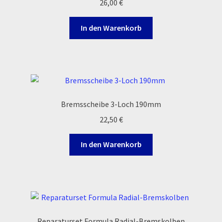
26,00
€
Reset Password
In den Warenkorb
Shop
Sign Up
Support
Bremsscheibe 3-Loch 190mm
Términos y Condiciones Generales
22,50
€
Versandarten
In den Warenkorb
Warenkorb
Widerrufsbelehrung & -formular
Zahlung & Versand
Reparaturset Formula Radial-Bremskolben