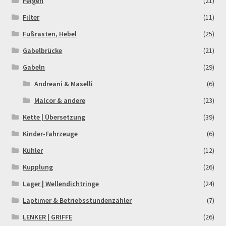
Felgen
(21)
Filter
(11)
Fußrasten, Hebel
(25)
Gabelbrücke
(21)
Gabeln
(29)
Andreani & Maselli
(6)
Malcor & andere
(23)
Kette | Übersetzung
(39)
Kinder-Fahrzeuge
(6)
Kühler
(12)
Kupplung
(26)
Lager | Wellendichtringe
(24)
Laptimer & Betriebsstundenzähler
(7)
LENKER | GRIFFE
(26)