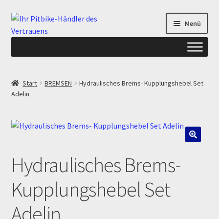
Zur
Zum
Menü
Navigation
Inhalt
springen
springen
Start
Start
BREMSEN
Hydraulisches Brems- Kupplungshebel Set
Adelin
ANGEBOTE AB-PITBIKE
Checkout
Datenschutzerklärung
🔍
Hydraulisches Brems-
Devolución
Kupplungshebel Set
Echtheit von Bewertungen
Adelin