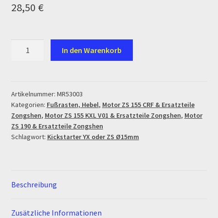
28,50
€
Ersatzteile Pitbike
Formas de Pago (Bankverbindung)
Kickstarter
In den Warenkorb
YX
Impressum
oder
ZS
Info
Ø15mm
Artikelnummer:
MR53003
Kategorien:
Fußrasten, Hebel
,
Motor ZS 155 CRF & Ersatzteile
Menge
INFOSEITE
Zongshen
,
Motor ZS 155 KXL V01 & Ersatzteile Zongshen
,
Motor
ZS 190 & Ersatzteile Zongshen
Kasse
Schlagwort:
Kickstarter YX oder ZS Ø15mm
Kontakt
Beschreibung
Log In
MALCOR MTR PITBIKES
Zusätzliche Informationen