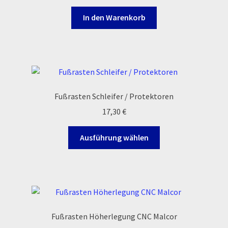
Reset Password
In den Warenkorb
Shop
Sign Up
Support
Fußrasten Schleifer / Protektoren
17,30
€
Términos y Condiciones Generales
Dieses
Ausführung wählen
Versandarten
Produkt
weist
mehrere
Warenkorb
Varianten
auf.
Widerrufsbelehrung & -formular
Die
Fußrasten Höherlegung CNC Malcor
Optionen
Zahlung & Versand