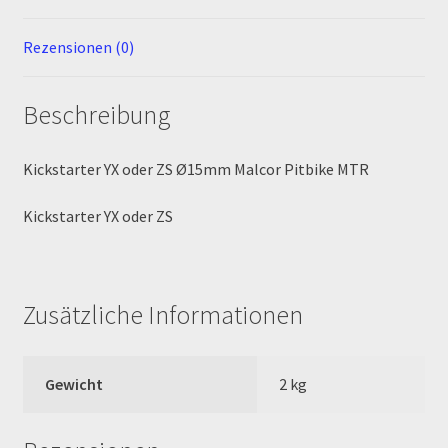
MALCOR PITCROSS / DIRTBIKE
Rezensionen (0)
Mein Konto
Beschreibung
Member Directory
Kickstarter YX oder ZS Ø15mm Malcor Pitbike MTR
MERCHANDISE
Kickstarter YX oder ZS
My Account
My Account
Zusätzliche Informationen
My Profile
Gewicht
2 kg
Newsletter