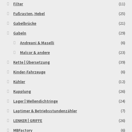
Filter
(11)
Fußrasten, Hebel
(25)
Gabelbrücke
(21)
Gabeln
(29)
Andreani & Maselli
(6)
Malcor & andere
(23)
Kette | Übersetzung
(39)
Kinder-Fahrzeuge
(6)
Kühler
(12)
Kupplung
(26)
Lager | Wellendichtringe
(24)
Laptimer & Betriebsstundenzähler
(7)
LENKER | GRIFFE
(26)
MBFactory
(6)