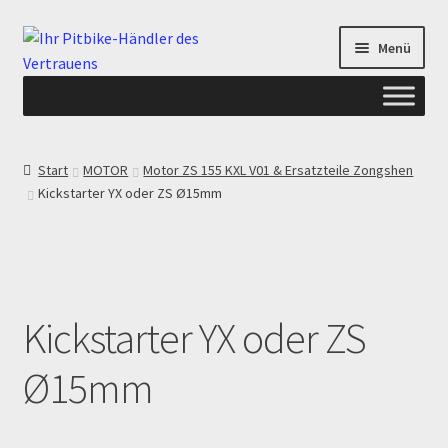
Zur
Zum
Menü
Navigation
Inhalt
springen
springen
Start
Start
MOTOR
Motor ZS 155 KXL V01 & Ersatzteile Zongshen
Kickstarter YX oder ZS Ø15mm
ANGEBOTE AB-PITBIKE
Checkout
Datenschutzerklärung
Kickstarter YX oder ZS
Devolución
Ø15mm
Echtheit von Bewertungen