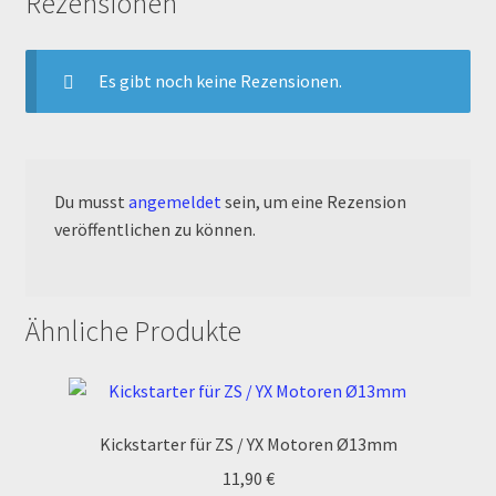
Rezensionen
Order Confirmation
Order Failed
Es gibt noch keine Rezensionen.
Pitbike Junior
Pitbike-Training
Du musst
angemeldet
sein, um eine Rezension
veröffentlichen zu können.
Pitbikestrecken in Spanien – eine Rundreise und die
TOPstrecken
Ähnliche Produkte
POLITICA DE COOKIES
Registration
Kickstarter für ZS / YX Motoren Ø13mm
Rennserien-Veranstalter
11,90
€