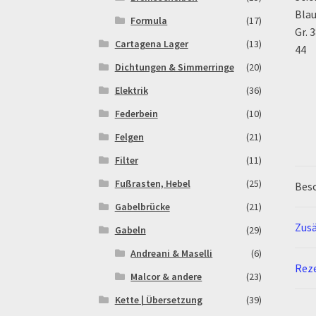
Formula
(17)
Cartagena Lager
(13)
Dichtungen & Simmerringe
(20)
Elektrik
(36)
Federbein
(10)
Felgen
(21)
Filter
(11)
Fußrasten, Hebel
(25)
Bes
Gabelbrücke
(21)
Zusä
Gabeln
(29)
Andreani & Maselli
(6)
Reze
Malcor & andere
(23)
Kette | Übersetzung
(39)