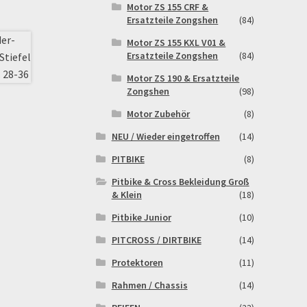
Motor ZS 155 CRF &
Ersatzteile Zongshen
(84)
Motor ZS 155 KXL V01 &
Ersatzteile Zongshen
(84)
Motor ZS 190 & Ersatzteile
Zongshen
(98)
Motor Zubehör
(8)
NEU / Wieder eingetroffen
(14)
PITBIKE
(8)
Pitbike & Cross Bekleidung Groß
& Klein
(18)
Pitbike Junior
(10)
PITCROSS / DIRTBIKE
(14)
Protektoren
(11)
Rahmen / Chassis
(14)