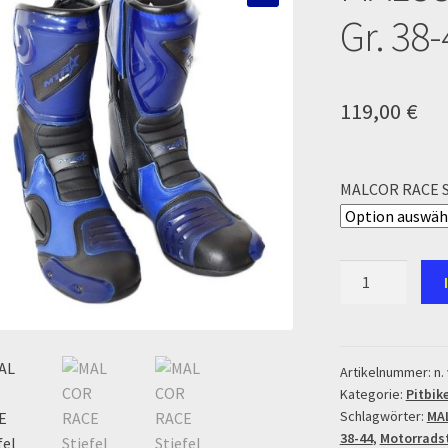
🔍
Gr. 38-
 und die TOPstrecken
POLITICA DE COOKIES
Registration
op
Sign Up
Support
Términos y Condiciones Generales
Versandart
119,00
€
Zahlung & Versand
Zahlungsarten
MALCOR RACE S
MALCOR
RACE
Stiefel
Blau
Gr.
Artikelnummer:
n. 
Kategorie:
Pitbik
38-
Schlagwörter:
MAL
44
38-44
,
Motorradst
Menge