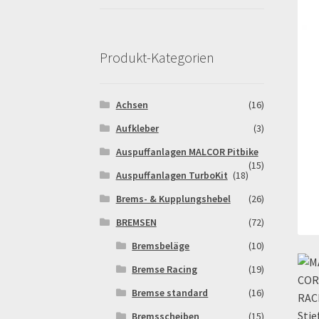
Pitbikestrecken in Spanien – eine Rundreise
Rennserien-Veranstalter
Reset Password
Sh
Produkt-Kategorien
Warenkorb
Widerrufsbelehrung & -formular
Achsen
(16)
Aufkleber
(3)
Auspuffanlagen MALCOR Pitbike
(15)
Auspuffanlagen TurboKit
(18)
Brems- & Kupplungshebel
(26)
BREMSEN
(72)
Bremsbeläge
(10)
Bremse Racing
(19)
Bremse standard
(16)
Bremsscheiben
(15)