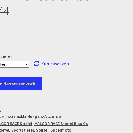
44
en
tiefel
Zurücksetzen
In den Warenkorb
v.
e & Cross Bekleidung Groß & Klein
COR RACE Stiefel
,
MALCOR RACE Stiefel Blau Gr.
iefel
,
Sportstiefel
,
Steifel
,
Supermoto