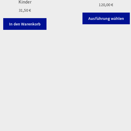
Kinder
120,00
€
31,50
€
Ausführung wählen
In den Warenkorb
a