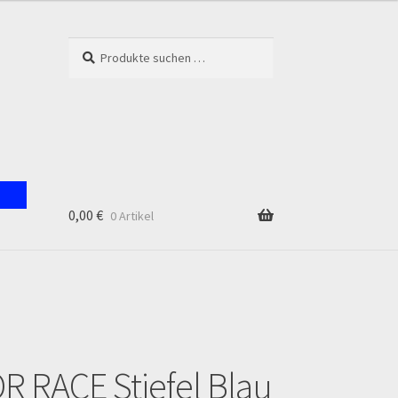
Suchen
Suchen
nach:
0,00
€
0 Artikel
unt
 RACE Stiefel Blau