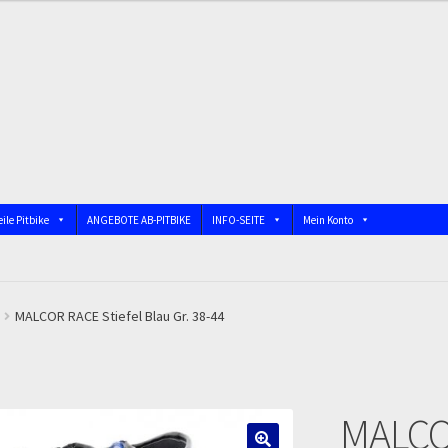
ile Pitbike
ANGEBOTE AB-PITBIKE
INFO-SEITE
Mein Konto
nschutzerklärung
Devolución
Echtheit von Bewertungen
bindung)
Impressum
Info
INFOSEITE
Kasse
Kontakt
Log In
MALCOR RACE Stiefel Blau Gr. 38-44
 DIRTBIKE
Mein Konto
Member Directory
MERCHANDISE
My Acco
MALCOR
firmation
Order Failed
Pitbike Junior
Pitbike-Training