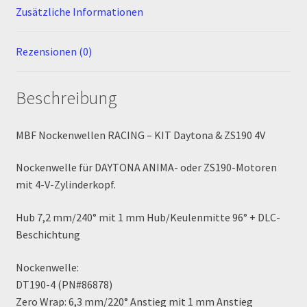
Zusätzliche Informationen
MALCOR PITCROSS / DIRTBIKE
Rezensionen (0)
Mein Konto
Beschreibung
Member Directory
MBF Nockenwellen RACING – KIT Daytona & ZS190 4V
MERCHANDISE
Nockenwelle für DAYTONA ANIMA- oder ZS190-Motoren
My Account
mit 4-V-Zylinderkopf.
My Account
Hub 7,2 mm/240° mit 1 mm Hub/Keulenmitte 96° + DLC-
Beschichtung
My Profile
Nockenwelle:
Newsletter
DT190-4 (PN#86878)
Zero Wrap: 6,3 mm/220° Anstieg mit 1 mm Anstieg