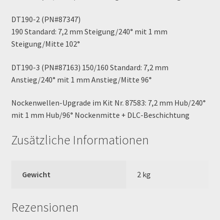
Order Confirmation
DT190-2 (PN#87347)
190 Standard: 7,2 mm Steigung/240° mit 1 mm
Order Failed
Steigung/Mitte 102°
Pitbike Junior
DT190-3 (PN#87163) 150/160 Standard: 7,2 mm
Anstieg/240° mit 1 mm Anstieg/Mitte 96°
Pitbike-Training
Nockenwellen-Upgrade im Kit Nr. 87583: 7,2 mm Hub/240°
Pitbikestrecken in Spanien – eine Rundreise und die
mit 1 mm Hub/96° Nockenmitte + DLC-Beschichtung
TOPstrecken
Zusätzliche Informationen
POLITICA DE COOKIES
Gewicht
2 kg
Registration
Rennserien-Veranstalter
Rezensionen