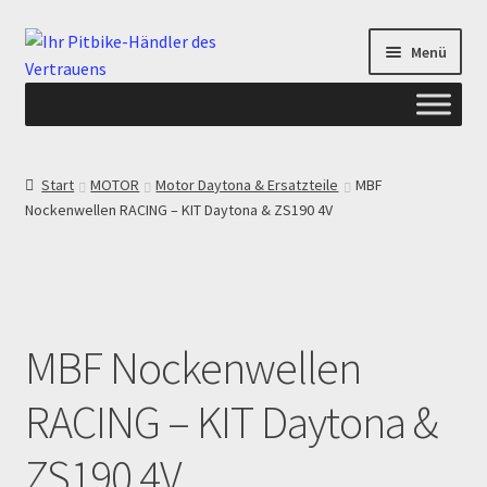
Zur
Zum
Menü
Navigation
Inhalt
springen
springen
Start
Start
MOTOR
Motor Daytona & Ersatzteile
MBF
Nockenwellen RACING – KIT Daytona & ZS190 4V
ANGEBOTE AB-PITBIKE
Checkout
Datenschutzerklärung
MBF Nockenwellen
Devolución
RACING – KIT Daytona &
Echtheit von Bewertungen
ZS190 4V