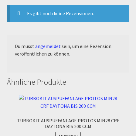
Reset Password
Es gibt noch keine Rezensionen.
Shop
Sign Up
Du musst
angemeldet
sein, um eine Rezension
Support
veröffentlichen zu können.
Términos y Condiciones Generales
Ähnliche Produkte
Versandarten
Warenkorb
Widerrufsbelehrung & -formular
TURBOKIT AUSPUFFANLAGE PROTOS MIN28 CRF
DAYTONA BIS 200 CCM
Zahlung & Versand