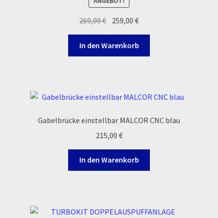
ANGEBOT!
Ursprünglicher
Aktueller
269,00
€
259,00
€
Zahlungsarten
Preis
Preis
war:
ist:
In den Warenkorb
269,00 €
259,00 €.
Gabelbrücke einstellbar MALCOR CNC blau
215,00
€
In den Warenkorb