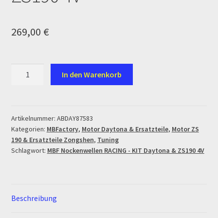
Ersatzteile Pitbike
269,00
€
Formas de Pago (Bankverbindung)
Impressum
MBF
In den Warenkorb
Nockenwellen
Info
RACING
-
INFOSEITE
KIT
Artikelnummer:
ABDAY87583
Kategorien:
MBFactory
,
Motor Daytona & Ersatzteile
,
Motor ZS
Daytona
Kasse
190 & Ersatzteile Zongshen
,
Tuning
&
Schlagwort:
MBF Nockenwellen RACING - KIT Daytona & ZS190 4V
ZS190
Kontakt
4V
Menge
Log In
Beschreibung
MALCOR MTR PITBIKES